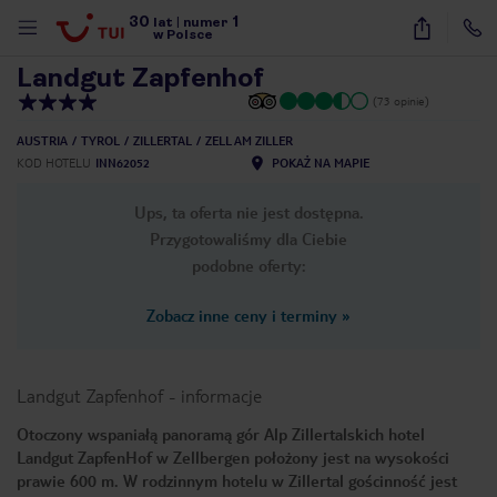
30
1
1
/
12
lat
|
numer
w Polsce
Landgut Zapfenhof
(73 opinie)
AUSTRIA
TYROL
ZILLERTAL
ZELL AM ZILLER
KOD HOTELU
INN62052
POKAŻ NA MAPIE
Ups, ta oferta nie jest dostępna.
Przygotowaliśmy dla Ciebie
podobne oferty:
Zobacz inne ceny i terminy
»
Landgut Zapfenhof
-
informacje
Otoczony wspaniałą panoramą gór Alp Zillertalskich hotel
Landgut ZapfenHof w Zellbergen położony jest na wysokości
nute
prawie 600 m. W rodzinnym hotelu w Zillertal gościnność jest