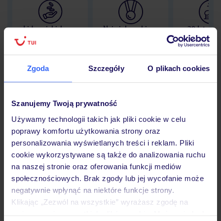
Lider niskich cen
Największe biuro
30 lat w P
podróży w Polsce
Zgoda
Szczegóły
O plikach cookies
Hotel
Szanujemy Twoją prywatność
Używamy technologii takich jak pliki cookie w celu
poprawy komfortu użytkowania strony oraz
Pokoje
personalizowania wyświetlanych treści i reklam. Pliki
cookie wykorzystywane są także do analizowania ruchu
na naszej stronie oraz oferowania funkcji mediów
Wyżywienie
społecznościowych. Brak zgody lub jej wycofanie może
negatywnie wpłynąć na niektóre funkcje strony.
Klikając „Zezwól na wszystkie” wyrażasz zgodę na
Atrakcje
umieszczenie wszystkich plików cookie. Możesz jednak