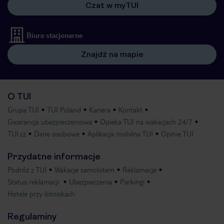
Czat w myTUI
Biura stacjonarne
Znajdź na mapie
O TUI
Grupa TUI
TUI Poland
Kariera
Kontakt
Gwarancja ubezpieczeniowa
Opieka TUI na wakacjach 24/7
TUI.cz
Dane osobowe
Aplikacja mobilna TUI
Opinie TUI
Przydatne informacje
Podróż z TUI
Wakacje samolotem
Reklamacje
Status reklamacji
Ubezpieczenia
Parkingi
Hotele przy lotniskach
Regulaminy