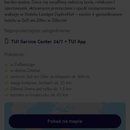
bardzo ważna. Ciesz się zaraźliwą radością życia, relaksem i
sportowymi, aktywnymi przeżyciami i spędź niezapomniane
wakacje w Hotelu Landgut ZapfenHof – swoim 4-gwiazdkowym
hotelu w Zell am Ziller w Zillertal.
Najpopularniejsze udogodnienia:
TUI Service Center 24/7 + TUI App
Położenie:
w Zellberzüge
w dolinie Zillertal
centrum Zell am Ziller ze sklepami ok. 800 m
stacja kolejowa Jenbach ok. 25 km
Zillertal Arena jest tylko ok. 1,5 km
lotnisko w Innsbrucku ok. 65 km
Pokaż na mapie