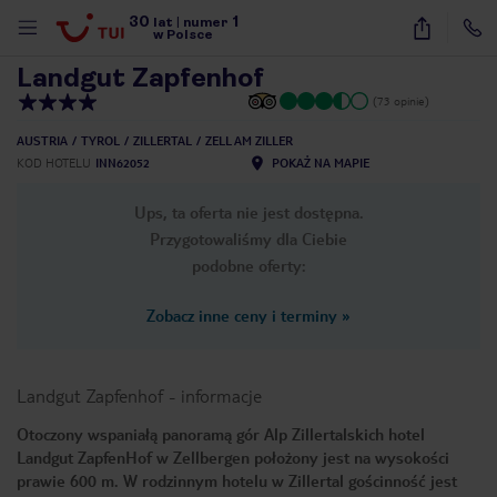
30
1
1
/
12
lat
|
numer
w Polsce
Landgut Zapfenhof
(73 opinie)
AUSTRIA
TYROL
ZILLERTAL
ZELL AM ZILLER
KOD HOTELU
INN62052
POKAŻ NA MAPIE
Ups, ta oferta nie jest dostępna.
Przygotowaliśmy dla Ciebie
podobne oferty:
Zobacz inne ceny i terminy
»
Landgut Zapfenhof
-
informacje
Otoczony wspaniałą panoramą gór Alp Zillertalskich hotel
Landgut ZapfenHof w Zellbergen położony jest na wysokości
nute
prawie 600 m. W rodzinnym hotelu w Zillertal gościnność jest