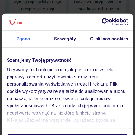
wymaga specjalistycznego
rozszerza ubezpieczenie o
transportu do kraju
dodatkową ochronę po
zamieszkania, karta EKUZ
spożyciu alkoholu
nie zapewnia pokrycia tych
obejmującą NNW
kosztów
zaistniałych pod wpływem
alkoholu
Zgoda
Szczegóły
O plikach cookies
Dane Mondial Assistance
Szanujemy Twoją prywatność
Sprawdź szczegóły
Używamy technologii takich jak pliki cookie w celu
poprawy komfortu użytkowania strony oraz
wariantów ochrony »
personalizowania wyświetlanych treści i reklam. Pliki
cookie wykorzystywane są także do analizowania ruchu
na naszej stronie oraz oferowania funkcji mediów
społecznościowych. Brak zgody lub jej wycofanie może
Dlaczego warto wybrać TUI?
negatywnie wpłynąć na niektóre funkcje strony.
Klikając „Zezwól na wszystkie” wyrażasz zgodę na
umieszczenie wszystkich plików cookie. Możesz jednak
personalizować swój wybór wchodząc w zakładkę