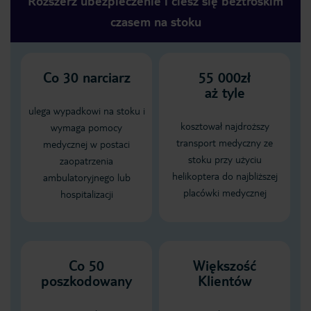
Rozszerz ubezpieczenie i ciesz się beztroskim
czasem na stoku
Co
30
narciarz
55 000zł
aż tyle
ulega wypadkowi na stoku i
kosztował najdroższy
wymaga pomocy
transport medyczny ze
medycznej w postaci
stoku przy użyciu
zaopatrzenia
helikoptera do najbliższej
ambulatoryjnego lub
placówki medycznej
hospitalizacji
Co 50
Większość
poszkodowany
Klientów