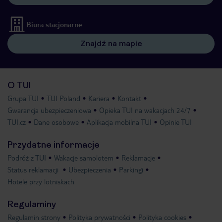
Biura stacjonarne
Znajdź na mapie
O TUI
Grupa TUI
TUI Poland
Kariera
Kontakt
Gwarancja ubezpieczeniowa
Opieka TUI na wakacjach 24/7
TUI.cz
Dane osobowe
Aplikacja mobilna TUI
Opinie TUI
Przydatne informacje
Podróż z TUI
Wakacje samolotem
Reklamacje
Status reklamacji
Ubezpieczenia
Parkingi
Hotele przy lotniskach
Regulaminy
Regulamin strony
Polityka prywatności
Polityka cookies