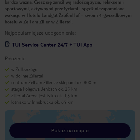
bardzo ważna. Ciesz się zaraźliwą radością życia, relaksem i
sportowymi, aktywnymi przeżyciami i spędź niezapomniane
wakacje w Hotelu Landgut ZapfenHof – swoim 4-gwiazdkowym
hotelu w Zell am Ziller w Zillertal.
Najpopularniejsze udogodnienia:
TUI Service Center 24/7 + TUI App
Położenie:
w Zellberzüge
w dolinie Zillertal
centrum Zell am Ziller ze sklepami ok. 800 m
stacja kolejowa Jenbach ok. 25 km
Zillertal Arena jest tylko ok. 1,5 km
lotnisko w Innsbrucku ok. 65 km
Pokaż na mapie