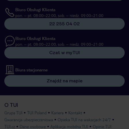
Biuro Obsługi Klienta
pon. – pt. 08:00–22:00, sob. – niedz. 09:00–21:00
22 255 04 02
Biuro Obsługi Klienta
pon. – pt. 08:00–22:00, sob. – niedz. 09:00–21:00
Czat w myTUI
Biura stacjonarne
Znajdź na mapie
O TUI
Grupa TUI
TUI Poland
Kariera
Kontakt
Gwarancja ubezpieczeniowa
Opieka TUI na wakacjach 24/7
TUI.cz
Dane osobowe
Aplikacja mobilna TUI
Opinie TUI