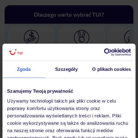
Dlaczego warto wybrać TUI?
Lider niskich cen
Największe biuro
30 lat w P
podróży w Polsce
Zgoda
Szczegóły
O plikach cookies
Szanujemy Twoją prywatność
Hotel
Używamy technologii takich jak pliki cookie w celu
poprawy komfortu użytkowania strony oraz
Opinie
personalizowania wyświetlanych treści i reklam. Pliki
cookie wykorzystywane są także do analizowania ruchu
na naszej stronie oraz oferowania funkcji mediów
społecznościowych. Brak zgody lub jej wycofanie może