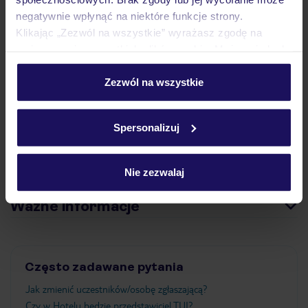
Pokoje
negatywnie wpłynąć na niektóre funkcje strony.
Klikając „Zezwól na wszystkie” wyrażasz zgodę na
umieszczenie wszystkich plików cookie. Możesz jednak
Wyżywienie
personalizować swój wybór wchodząc w zakładkę
„Szczegóły”
Zezwól na wszystkie
Szczegółowe informacje o plikach cookie znajdziesz
Atrakcje
w
polityce plików cookies
oraz
polityce prywatności
.
Spersonalizuj
Informacje narciarskie
Nie zezwalaj
Ważne informacje
Często zadawane pytania
Jak zmienić uczestników/osobę zgłaszającą?
Czy w Hotelu będzie przedstawiciel TUI?