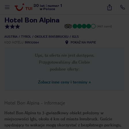
30
1
1
/
9
lat
|
numer
w Polsce
Hotel Bon Alpina
(465 opinii)
AUSTRIA
TYROL
OKOLICE INNSBRUCKU
IGLS
KOD HOTELU
INN32064
POKAŻ NA MAPIE
Ups, ta oferta nie jest dostępna.
Przygotowaliśmy dla Ciebie
podobne oferty:
Zobacz inne ceny i terminy
»
Hotel Bon Alpina
-
informacje
Hotel Bon Alpina to 3-gwiazdkowy obiekt położony w
miejscowości Igls, około 4 km od miasta Innsbruck. Goście
nute
spędzający tu wakacje mogą skorzystać z bezpłatnego parkingu,