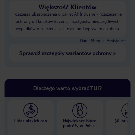
Większość Klientów
rozszerza ubezpieczenia o pakiet All Inclusive - rozszerzenie
ochrony od kosztów leczenia i następstw nieszczęśliwych
wypadków o zdarzenia zaistniałe pod wpływem alkoholu
Dane Mondial Assistance
Sprawdź szczegóły wariantów ochrony
»
Dlaczego warto wybrać TUI?
Lider niskich cen
Największe biuro
30 lat w P
podróży w Polsce