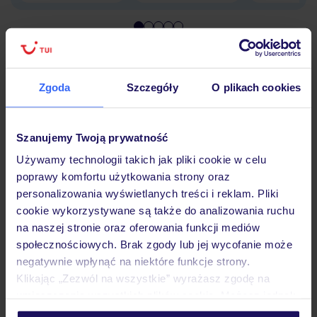
Hotel
Zgoda
Szczegóły
O plikach cookies
Opinie
Szanujemy Twoją prywatność
Używamy technologii takich jak pliki cookie w celu
Pokoje
poprawy komfortu użytkowania strony oraz
personalizowania wyświetlanych treści i reklam. Pliki
cookie wykorzystywane są także do analizowania ruchu
Wyżywienie
na naszej stronie oraz oferowania funkcji mediów
społecznościowych. Brak zgody lub jej wycofanie może
negatywnie wpłynąć na niektóre funkcje strony.
Atrakcje
Klikając „Zezwól na wszystkie” wyrażasz zgodę na
umieszczenie wszystkich plików cookie. Możesz jednak
personalizować swój wybór wchodząc w zakładkę