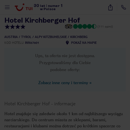
30
1
1
/
37
lat
|
numer
w Polsce
Hotel Kirchberger Hof
(111 opinii)
AUSTRIA
TYROL
ALPY KITZBUHELSKIE
KIRCHBERG
KOD HOTELU
INN67601
POKAŻ NA MAPIE
Ups, ta oferta nie jest dostępna.
Przygotowaliśmy dla Ciebie
podobne oferty:
Zobacz inne ceny i terminy
»
Hotel Kirchberger Hof
-
informacje
Hotel znajduje się zaledwie około 1 km od najbliższego wyciągu
narciarskiego. Do centrum miasta ze sklepami, barami,
nute
restauracjami i klubami można dotrzeć po krótkim spacerze co