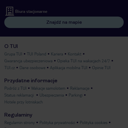
Biura stacjonarne
Znajdź na mapie
O TUI
Grupa TUI
TUI Poland
Kariera
Kontakt
Gwarancja ubezpieczeniowa
Opieka TUI na wakacjach 24/7
TUI.cz
Dane osobowe
Aplikacja mobilna TUI
Opinie TUI
Przydatne informacje
Podróż z TUI
Wakacje samolotem
Reklamacje
Status reklamacji
Ubezpieczenia
Parkingi
Hotele przy lotniskach
Regulaminy
Regulamin strony
Polityka prywatności
Polityka cookies