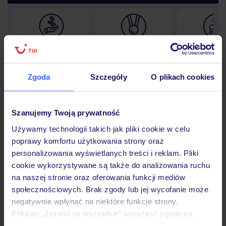
Lider niskich cen
Największe biuro
30 lat w P
podróży w Polsce
Zgoda
Szczegóły
O plikach cookies
Szanujemy Twoją prywatność
Hotel
Używamy technologii takich jak pliki cookie w celu
poprawy komfortu użytkowania strony oraz
personalizowania wyświetlanych treści i reklam. Pliki
Opinie
cookie wykorzystywane są także do analizowania ruchu
na naszej stronie oraz oferowania funkcji mediów
społecznościowych. Brak zgody lub jej wycofanie może
Pokoje
negatywnie wpłynąć na niektóre funkcje strony.
Klikając „Zezwól na wszystkie” wyrażasz zgodę na
umieszczenie wszystkich plików cookie. Możesz jednak