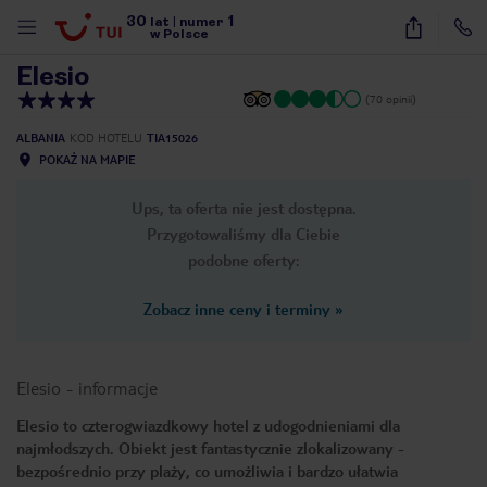
30
1
1
/
29
lat
|
numer
w Polsce
Elesio
(70 opinii)
ALBANIA
KOD HOTELU
TIA15026
POKAŻ NA MAPIE
Ups, ta oferta nie jest dostępna.
Przygotowaliśmy dla Ciebie
podobne oferty:
Zobacz inne ceny i terminy
»
Elesio
-
informacje
Elesio to czterogwiazdkowy hotel z udogodnieniami dla
najmłodszych. Obiekt jest fantastycznie zlokalizowany -
nute
bezpośrednio przy plaży, co umożliwia i bardzo ułatwia