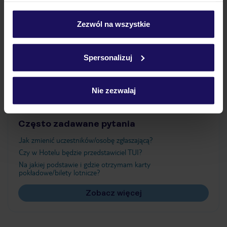
Wyżywienie
personalizować swój wybór wchodząc w zakładkę
„Szczegóły”
Zezwól na wszystkie
Szczegółowe informacje o plikach cookie znajdziesz
Atrakcje
w
polityce plików cookies
oraz
polityce prywatności
.
Spersonalizuj
Ważne informacje
Nie zezwalaj
Często zadawane pytania
Jak zmienić uczestników/osobę zgłaszającą?
Czy w Hotelu będzie przedstawiciel TUI?
Na jakiej podstawie i gdzie otrzymam karty
pokładowe/bilety lotnicze?
Zobacz więcej