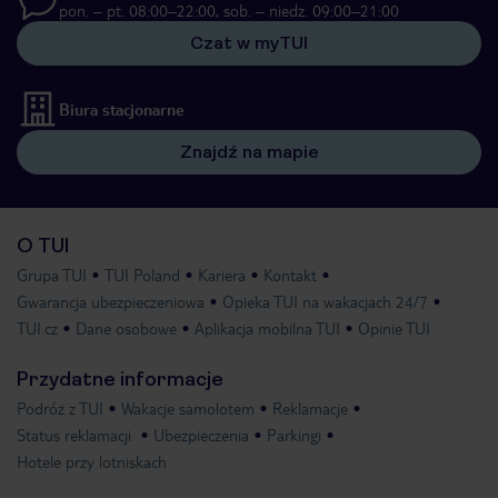
pon. – pt. 08:00–22:00, sob. – niedz. 09:00–21:00
Czat w myTUI
Biura stacjonarne
Znajdź na mapie
O TUI
Grupa TUI
TUI Poland
Kariera
Kontakt
Gwarancja ubezpieczeniowa
Opieka TUI na wakacjach 24/7
TUI.cz
Dane osobowe
Aplikacja mobilna TUI
Opinie TUI
Przydatne informacje
Podróż z TUI
Wakacje samolotem
Reklamacje
Status reklamacji
Ubezpieczenia
Parkingi
Hotele przy lotniskach