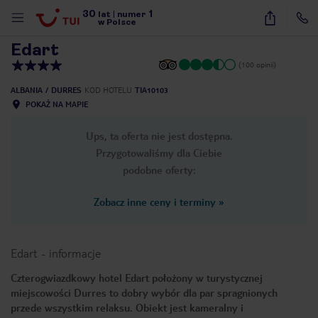
30
1
1
/
15
lat
|
numer
w Polsce
Edart
(100 opinii)
ALBANIA
DURRES
KOD HOTELU
TIA10103
POKAŻ NA MAPIE
Ups, ta oferta nie jest dostępna.
Przygotowaliśmy dla Ciebie
podobne oferty:
Zobacz inne ceny i terminy
»
Edart
-
informacje
Czterogwiazdkowy hotel Edart położony w turystycznej
miejscowości Durres to dobry wybór dla par spragnionych
nute
przede wszystkim relaksu. Obiekt jest kameralny i