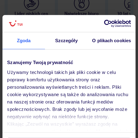
Lider niskich cen
Największe biuro
30 lat w P
podróży w Polsce
Zgoda
Szczegóły
O plikach cookies
Hotel
Szanujemy Twoją prywatność
Używamy technologii takich jak pliki cookie w celu
poprawy komfortu użytkowania strony oraz
Opinie
personalizowania wyświetlanych treści i reklam. Pliki
cookie wykorzystywane są także do analizowania ruchu
na naszej stronie oraz oferowania funkcji mediów
Pokoje
społecznościowych. Brak zgody lub jej wycofanie może
negatywnie wpłynąć na niektóre funkcje strony.
Klikając „Zezwól na wszystkie” wyrażasz zgodę na
Wyżywienie
umieszczenie wszystkich plików cookie. Możesz jednak