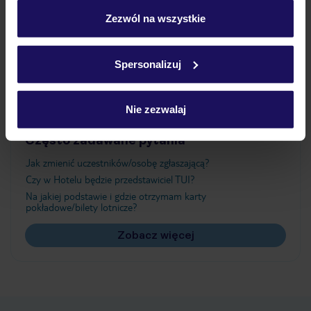
personalizować swój wybór wchodząc w zakładkę
„Szczegóły”
Zezwól na wszystkie
Atrakcje
Szczegółowe informacje o plikach cookie znajdziesz
w
polityce plików cookies
oraz
polityce prywatności
.
Spersonalizuj
Ważne informacje
Nie zezwalaj
Często zadawane pytania
Jak zmienić uczestników/osobę zgłaszającą?
Czy w Hotelu będzie przedstawiciel TUI?
Na jakiej podstawie i gdzie otrzymam karty
pokładowe/bilety lotnicze?
Zobacz więcej