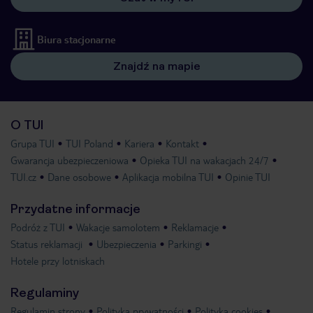
Biura stacjonarne
Znajdź na mapie
O TUI
Grupa TUI
TUI Poland
Kariera
Kontakt
Gwarancja ubezpieczeniowa
Opieka TUI na wakacjach 24/7
TUI.cz
Dane osobowe
Aplikacja mobilna TUI
Opinie TUI
Przydatne informacje
Podróż z TUI
Wakacje samolotem
Reklamacje
Status reklamacji
Ubezpieczenia
Parkingi
Hotele przy lotniskach
Regulaminy
Regulamin strony
Polityka prywatności
Polityka cookies