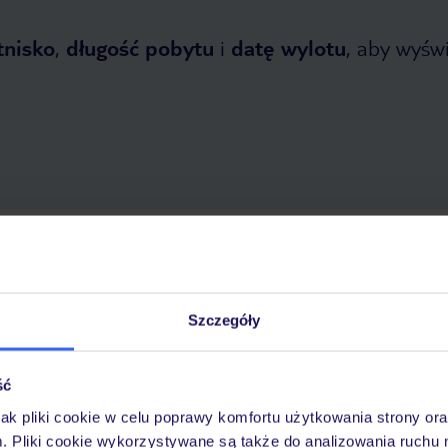
tnisko
,
długość pobytu
i
datę wylotu
, aby wyświe
opada 2026
do
31 marca 2027
Dlaczego warto wybrać TUI?
Szczegóły
ść
óży
Tylko u nas opieka na
10
30 lat w Polsce
wakacjach 24/7
jak pliki cookie w celu poprawy komfortu użytkowania strony or
m. Pliki cookie wykorzystywane są także do analizowania ruchu 