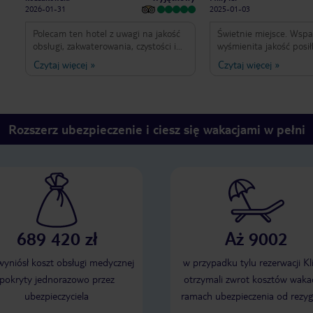
2026-01-31
2025-01-03
Polecam ten hotel z uwagi na jakość
Świetnie miejsce. Wspaniała obsługa i
obsługi, zakwaterowania, czystości i
wyśmienita jakość posi
wyśmienitego jedzenia. Na każdym
czysto i elegancko. Pok
Czytaj więcej
»
Czytaj więcej
»
kroku człowiek czuje się dopieszczony
bardzo często. Woda do
dostarczana w każdej o
ilości. Cisza i spokój. Dozo zieleni.
Klimat bardzo intymny.
Rozszerz ubezpieczenie i ciesz się wakacjami w pełni
689 420 zł
Aż 9002
 wyniósł koszt obsługi medycznej
w przypadku tylu rezerwacji Kl
pokryty jednorazowo przez
otrzymali zwrot kosztów wakac
ubezpieczyciela
ramach ubezpieczenia od rezyg