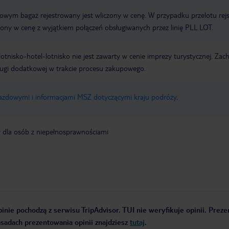
erowym bagaż rejestrowany jest wliczony w cenę. W przypadku przelotu re
czony w cenę z wyjątkiem połączeń obsługiwanych przez linię PLL LOT.
e lotnisko-hotel-lotnisko nie jest zawarty w cenie imprezy turystycznej. Za
ługi dodatkowej w trakcie procesu zakupowego.
jazdowymi i informacjami MSZ dotyczącymi kraju podróży
.
y dla osób z niepełnosprawnościami
inie pochodzą z serwisu TripAdvisor. TUI nie weryfikuje opinii. Prez
zasadach prezentowania opinii znajdziesz
tutaj
.