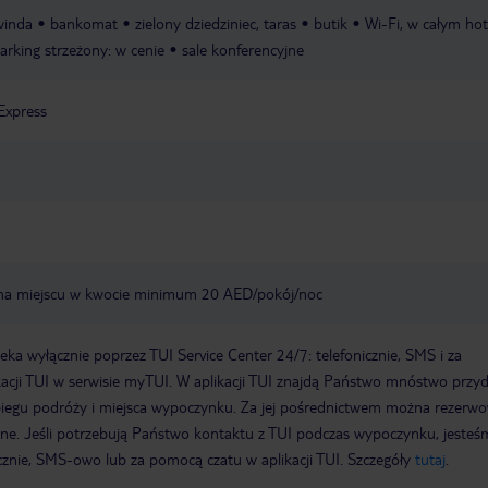
winda
bankomat
zielony dziedziniec, taras
butik
Wi-Fi, w całym hot
arking strzeżony: w cenie
sale konferencyjne
Express
 na miejscu w kwocie minimum 20 AED/pokój/noc
a wyłącznie poprzez TUI Service Center 24/7: telefonicznie, SMS i za
acji TUI w serwisie myTUI. W aplikacji TUI znajdą Państwo mnóstwo przy
biegu podróży i miejsca wypoczynku. Za jej pośrednictwem można rezerw
wne. Jeśli potrzebują Państwo kontaktu z TUI podczas wypoczynku, jeste
icznie, SMS-owo lub za pomocą czatu w aplikacji TUI. Szczegóły
tutaj
.