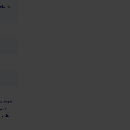
elu: w
datnych
ować
śmy do