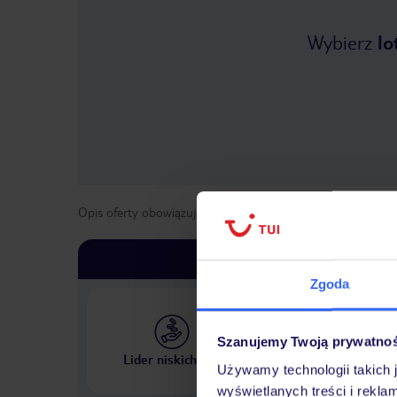
Wybierz
lo
Opis oferty obowiązuje dla wyjazdów w terminie
od
4 list
Zgoda
Szanujemy Twoją prywatno
Największe biuro podr
Lider niskich cen
w Polsce
Używamy technologii takich 
wyświetlanych treści i rekla