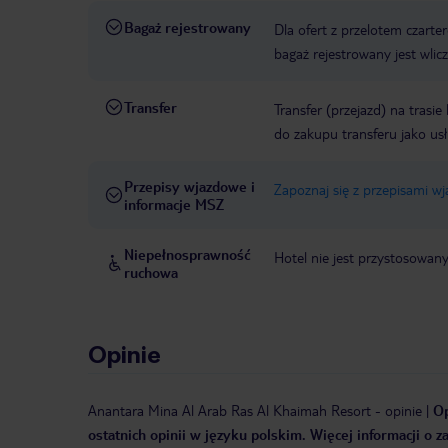
Bagaż rejestrowany
Dla ofert z przelotem czart
bagaż rejestrowany jest wli
Transfer
Transfer (przejazd) na trasi
do zakupu transferu jako us
Przepisy wjazdowe i
Zapoznaj się z przepisami w
informacje MSZ
Niepełnosprawność
Hotel nie jest przystosowan
ruchowa
Opinie
Anantara Mina Al Arab Ras Al Khaimah Resort
-
opinie
|
Op
ostatnich opinii w języku polskim. Więcej informacji o 