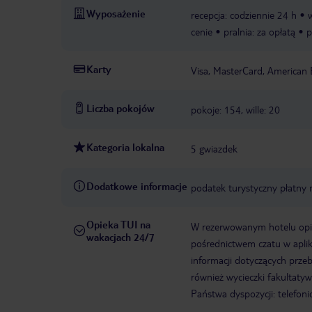
Wyposażenie
recepcja: codziennie 24 h
cenie
pralnia: za opłatą
p
Karty
Visa, MasterCard, American 
Liczba pokojów
pokoje: 154, wille: 20
Kategoria lokalna
5 gwiazdek
Dodatkowe informacje
podatek turystyczny płatny
Opieka TUI na
W rezerwowanym hotelu opiek
wakacjach 24/7
pośrednictwem czatu w aplik
informacji dotyczących prze
również wycieczki fakultaty
Państwa dyspozycji: telefon