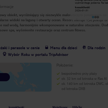
poziomie, dużo przestrzeni, cisza i
wyśmienitego jedzenia. Na k
formacje
spokój na plazy - idealnie na
kroku człowiek czuje się
mateuszkI9249BYa
kossak0wski
wypoczynek
dopieszczony
2024-11-17
2026-01-31
sowy obiekt, wyróżniający się niezwykle malowniczym położeniem na
larne widoki na lagunę i otwarty ocean. Resort oferuje 154 pokoje ora
ille nad wodą, harmonijnie wkomponowane w naturalne otoczenie. Do
sowe spa, wyśmienite restauracje oraz centrum fitness.
żaki i parasole w cenie
Menu dla dzieci
Dla rodzin
Wybór Roku w portalu TripAdvisor
Położenie:
bezpośrednio przy plaży
ok. 32 km od lotniska w Ras A
ok. 140 km od lotniska DWC, o
od lotniska DXB
Wyjątkowy
kossak0wski
MillyTer