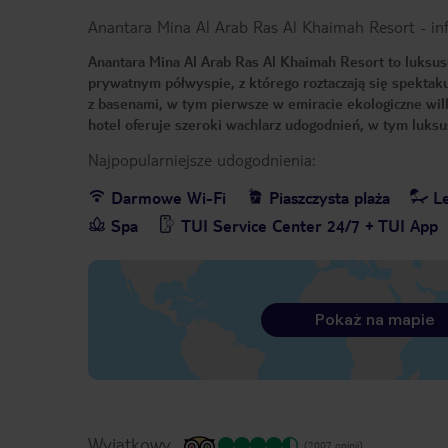
Anantara Mina Al Arab Ras Al Khaimah Resort
-
in
Anantara Mina Al Arab Ras Al Khaimah Resort to luksu
prywatnym półwyspie, z którego roztaczają się spektaku
z basenami, w tym pierwsze w emiracie ekologiczne w
hotel oferuje szeroki wachlarz udogodnień, w tym luksu
Najpopularniejsze udogodnienia:
Darmowe Wi-Fi
Piaszczysta plaża
Le
Spa
TUI Service Center 24/7 + TUI App
Pokaż na mapie
Wyjątkowy
(2007 opinii)