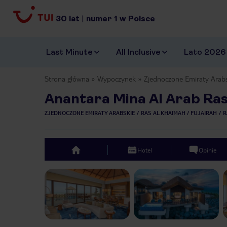
30
lat
|
numer
1
w Polsce
Last Minute
All Inclusive
Lato 2026
Strona główna
Wypoczynek
Zjednoczone Emiraty Arab
Anantara Mina Al Arab Ras
ZJEDNOCZONE EMIRATY ARABSKIE
RAS AL KHAIMAH / FUJAIRAH
R
Hotel
Opinie
top
Previous slide