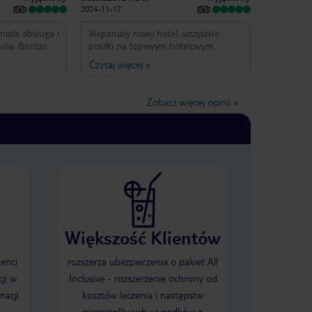
2024-11-17
Wspaniały nowy hotel, wszystkie
łków. Bardzo
posiłki na topowym hotelowym
oje sprzątane
poziomie, dużo przestrzeni, cisza i
Czytaj więcej
»
 picia
spokój na plazy - idealnie na
czekiwanej
wypoczynek
Zobacz więcej opinii
»
Większość Klientów
ienci
rozszerza ubezpieczenia o pakiet All
ji w
Inclusive - rozszerzenie ochrony od
nacji
kosztów leczenia i następstw
nieszczęśliwych wypadków o