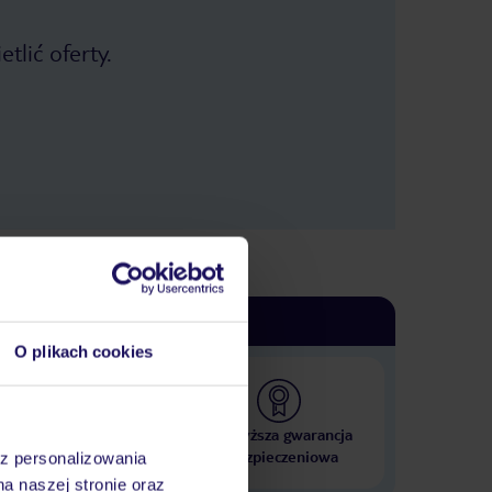
tlić oferty.
O plikach cookies
 000 hoteli w ponad 50
Najwyższa gwarancja
krajach
ubezpieczeniowa
az personalizowania
na naszej stronie oraz