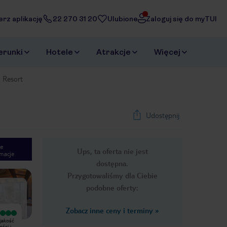
erz aplikację
22 270 31 20
Ulubione
Zaloguj się do myTUI
erunki
Hotele
Atrakcje
Więcej
 Resort
Udostępnij
e
Ups, ta oferta nie jest
macje
1
/
45
dostępna.
Next slide
Przygotowaliśmy dla Ciebie
podobne oferty:
Zobacz inne ceny i terminy
»
Wyjątkowy
Wyjątkowy
jakość
Świetnie miejsce. Wspaniała obsługa i
Wspaniały nowy hotel, wszystkie
ści i
wyśmienita jakość posiłków. Bardzo
posiłki na topowym hotelowym