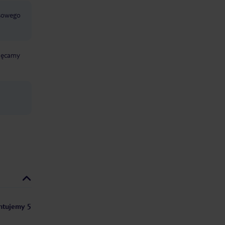
jsowego
chęcamy
entujemy 5