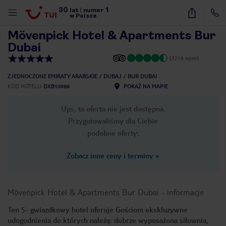
30
1
1
/
22
lat
|
numer
w Polsce
Mövenpick Hotel & Apartments Bur
Dubai
(3216 opinii)
ZJEDNOCZONE EMIRATY ARABSKIE
DUBAJ
BUR DUBAI
KOD HOTELU
DXB10988
POKAŻ NA MAPIE
Ups, ta oferta nie jest dostępna.
Przygotowaliśmy dla Ciebie
podobne oferty:
Zobacz inne ceny i terminy
»
Mövenpick Hotel & Apartments Bur Dubai
-
informacje
Ten 5- gwiazdkowy hotel oferuje Gościom ekskluzywne
nute
udogodnienia do których należą: dobrze wyposażona siłownia,