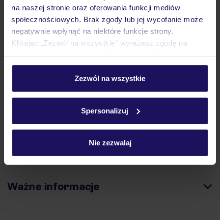
Hotel
na naszej stronie oraz oferowania funkcji mediów
społecznościowych. Brak zgody lub jej wycofanie może
negatywnie wpłynąć na niektóre funkcje strony.
Opinie
Klikając „Zezwól na wszystkie” wyrażasz zgodę na
umieszczenie wszystkich plików cookie. Możesz jednak
personalizować swój wybór wchodząc w zakładkę
Pokoje
„Szczegóły”
Zezwól na wszystkie
Szczegółowe informacje o plikach cookie znajdziesz
w
polityce plików cookies
oraz
polityce prywatności
.
Spersonalizuj
Wyżywienie
Nie zezwalaj
Atrakcje
Ważne informacje