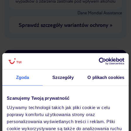
wypadków o zdarzenia zaistniałe pod wpływem alkoholu
Dane Mondial Assistance
Sprawdź szczegóły wariantów ochrony
»
Dlaczego warto wybrać TUI?
Zgoda
Szczegóły
O plikach cookies
Lider niskich cen
Największe biuro
30 lat w P
podróży w Polsce
Szanujemy Twoją prywatność
Używamy technologii takich jak pliki cookie w celu
poprawy komfortu użytkowania strony oraz
personalizowania wyświetlanych treści i reklam. Pliki
cookie wykorzystywane są także do analizowania ruchu