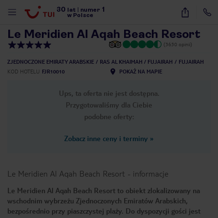
30
1
1
/
24
lat
|
numer
w Polsce
Le Meridien Al Aqah Beach Resort
(3630 opinii)
ZJEDNOCZONE EMIRATY ARABSKIE
RAS AL KHAIMAH / FUJAIRAH
FUJAIRAH
KOD HOTELU
FJR10010
POKAŻ NA MAPIE
Ups, ta oferta nie jest dostępna.
Przygotowaliśmy dla Ciebie
podobne oferty:
Zobacz inne ceny i terminy
»
Le Meridien Al Aqah Beach Resort
-
informacje
Le Meridien Al Aqah Beach Resort to obiekt zlokalizowany na
wschodnim wybrzeżu Zjednoczonych Emiratów Arabskich,
nute
bezpośrednio przy piaszczystej plaży. Do dyspozycji gości jest