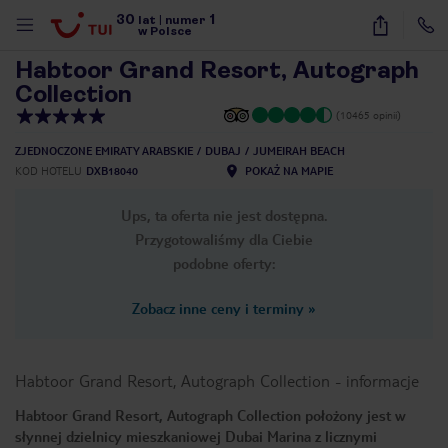
30
1
1
/
39
lat
|
numer
w Polsce
Habtoor Grand Resort, Autograph
Collection
(10465 opinii)
ZJEDNOCZONE EMIRATY ARABSKIE
DUBAJ
JUMEIRAH BEACH
KOD HOTELU
DXB18040
POKAŻ NA MAPIE
Ups, ta oferta nie jest dostępna.
Przygotowaliśmy dla Ciebie
podobne oferty:
Zobacz inne ceny i terminy
»
Habtoor Grand Resort, Autograph Collection
-
informacje
Habtoor Grand Resort, Autograph Collection położony jest w
nute
słynnej dzielnicy mieszkaniowej Dubai Marina z licznymi