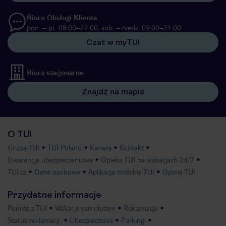
Biuro Obsługi Klienta
pon. – pt. 08:00–22:00, sob. – niedz. 09:00–21:00
Czat w myTUI
Biura stacjonarne
Znajdź na mapie
O TUI
Grupa TUI
TUI Poland
Kariera
Kontakt
Gwarancja ubezpieczeniowa
Opieka TUI na wakacjach 24/7
TUI.cz
Dane osobowe
Aplikacja mobilna TUI
Opinie TUI
Przydatne informacje
Podróż z TUI
Wakacje samolotem
Reklamacje
Status reklamacji
Ubezpieczenia
Parkingi