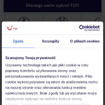
Dlaczego warto wybrać TUI?
Lider niskich cen
Największe biuro
30 lat w P
podróży w Polsce
Zgoda
Szczegóły
O plikach cookies
Szanujemy Twoją prywatność
Hotel
Używamy technologii takich jak pliki cookie w celu
poprawy komfortu użytkowania strony oraz
personalizowania wyświetlanych treści i reklam. Pliki
Opinie
cookie wykorzystywane są także do analizowania ruchu
na naszej stronie oraz oferowania funkcji mediów
społecznościowych. Brak zgody lub jej wycofanie może
negatywnie wpłynąć na niektóre funkcje strony.
Pokoje
Klikając „Zezwól na wszystkie” wyrażasz zgodę na