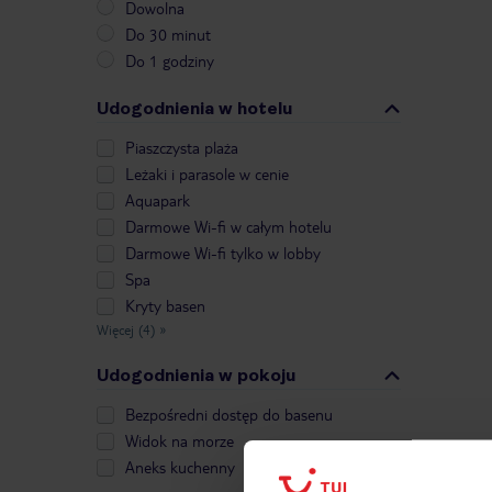
Dowolna
Do 30 minut
Do 1 godziny
Udogodnienia w hotelu
Piaszczysta plaża
Leżaki i parasole w cenie
Aquapark
Darmowe Wi-fi w całym hotelu
Darmowe Wi-fi tylko w lobby
Spa
Kryty basen
Więcej (4)
»
Udogodnienia w pokoju
Bezpośredni dostęp do basenu
Widok na morze
Aneks kuchenny