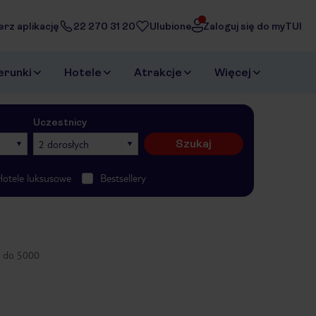
erz aplikację
22 270 31 20
Ulubione
Zaloguj się do myTUI
erunki
Hotele
Atrakcje
Więcej
Uczestnicy
Szukaj
2 dorosłych
Hotele luksusowe
Bestsellery
e do 5000