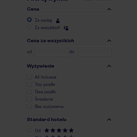
Cena
Za osobę
Za wszystkich
Cena za wszystkich
od
do
Wyżywienie
All Inclusive
Trzy posiłki
Dwa posiłki
Śniadanie
Bez wyżywienia
Standard hotelu
Od