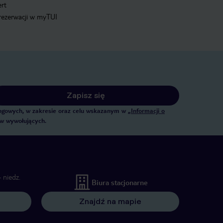
ert
 rezerwacji w myTUI
Zapisz się
tingowych, w zakresie oraz celu wskazanym w
„Informacji o
ów wywołujących.
 niedz.
Biura stacjonarne
Znajdź na mapie