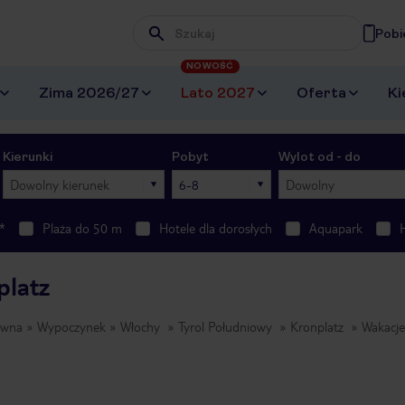
Pobi
Wpisz frazę, której szukasz
NOWOŚĆ
Zima 2026/27
Lato 2027
Oferta
Ki
Kierunki
Pobyt
Wylot od - do
Dowolny kierunek
6-8
Dowolny
*
Plaża do 50 m
Hotele dla dorosłych
Aquapark
platz
ówna
Wypoczynek
Włochy
Tyrol Południowy
Kronplatz
Wakacj