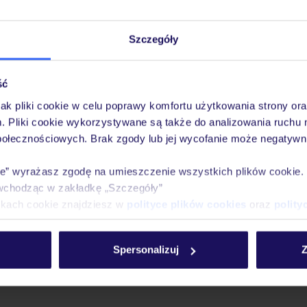
Szczegóły
ść
jak pliki cookie w celu poprawy komfortu użytkowania strony or
m. Pliki cookie wykorzystywane są także do analizowania ruchu 
połecznościowych. Brak zgody lub jej wycofanie może negatywni
ie” wyrażasz zgodę na umieszczenie wszystkich plików cookie
wchodząc w zakładkę „Szczegóły”
ikach cookie znajdziesz w
polityce plików cookies
oraz
polity
Spersonalizuj
Z