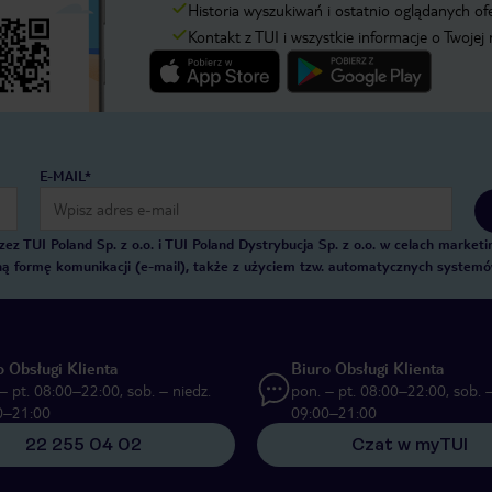
Historia wyszukiwań i ostatnio oglądanych of
Kontakt z TUI i wszystkie informacje o Twojej
E-MAIL*
 TUI Poland Sp. z o.o. i TUI Poland Dystrybucja Sp. z o.o. w celach marke
zną formę komunikacji (e-mail), także z użyciem tzw. automatycznych system
o Obsługi Klienta
Biuro Obsługi Klienta
– pt. 08:00–22:00, sob. – niedz.
pon. – pt. 08:00–22:00, sob. –
0–21:00
09:00–21:00
22 255 04 02
Czat w myTUI