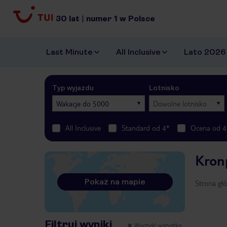
30
lat
|
numer
1
w Polsce
Last Minute
All Inclusive
Lato 2026
Typ wyjazdu
Lotnisko
Wakacje do 5000
Dowolne lotnisko
All Inclusive
Standard od 4*
Ocena od 4
Kron
Pokaż na mapie
Strona gł
Filtruj wyniki
Wyczyść wszystko