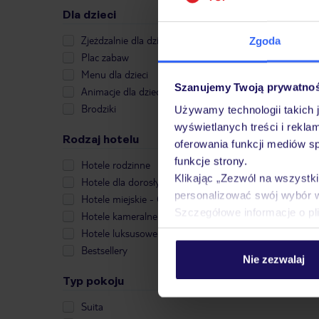
Dla dzieci
Zjeżdzalnie dla dzieci
Zgoda
Plac zabaw
Menu dla dzieci
Szanujemy Twoją prywatno
Animacje dla dzieci
Brodziki
Używamy technologii takich 
wyświetlanych treści i rekla
Rodzaj hotelu
oferowania funkcji mediów s
funkcje strony.
Hotele rodzinne
Klikając „Zezwól na wszystk
Hotele dla dorosłych
personalizować swój wybór 
Hotele miejskie - City Break
Szczegółowe informacje o pl
Hotele kameralne
Hotele luksusowe
Bestsellery
Nie zezwalaj
Typ pokoju
Suita