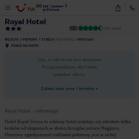
30
1
1
/
15
lat
|
numer
w Polsce
Royal Hotel
(541 opinii)
WŁOCHY
PIEMONT
STRESA
KOD HOTELU
MXP35601
POKAŻ NA MAPIE
Ups, ta oferta nie jest dostępna.
Przygotowaliśmy dla Ciebie
podobne oferty:
Zobacz inne ceny i terminy
»
Royal Hotel
-
informacje
Hotel Royal Stresa to odzinny hotel znajduje się zaledwie kilka
kroków od skąpanych w słońcu brzegów jeziora Maggiaro.
nute
Otoczony egzotycznymi roślinami położony jest w cichej