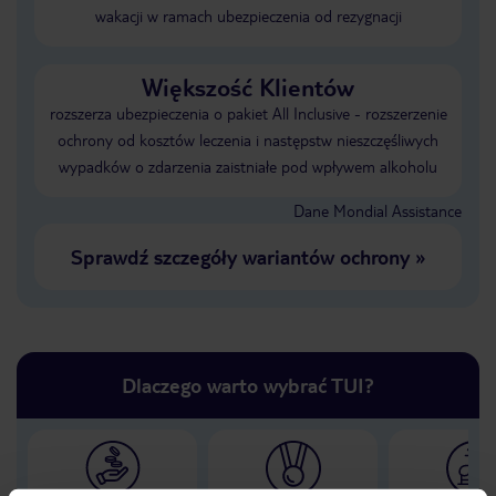
wakacji w ramach ubezpieczenia od rezygnacji
Większość Klientów
rozszerza ubezpieczenia o pakiet All Inclusive - rozszerzenie
ochrony od kosztów leczenia i następstw nieszczęśliwych
wypadków o zdarzenia zaistniałe pod wpływem alkoholu
Dane Mondial Assistance
Sprawdź szczegóły wariantów ochrony
»
Dlaczego warto wybrać TUI?