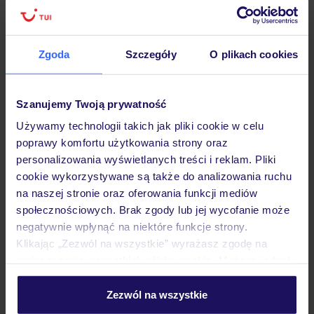
Lider niskich cen
Największe biuro
30 lat w P
podróży w Polsce
Zgoda
Szczegóły
O plikach cookies
Szanujemy Twoją prywatność
Hotel
Używamy technologii takich jak pliki cookie w celu
poprawy komfortu użytkowania strony oraz
Pokoje
personalizowania wyświetlanych treści i reklam. Pliki
cookie wykorzystywane są także do analizowania ruchu
na naszej stronie oraz oferowania funkcji mediów
społecznościowych. Brak zgody lub jej wycofanie może
Wyżywienie
negatywnie wpłynąć na niektóre funkcje strony.
Klikając „Zezwól na wszystkie” wyrażasz zgodę na
umieszczenie wszystkich plików cookie. Możesz jednak
Atrakcje
personalizować swój wybór wchodząc w zakładkę
„Szczegóły”
Zezwól na wszystkie
Szczegółowe informacje o plikach cookie znajdziesz