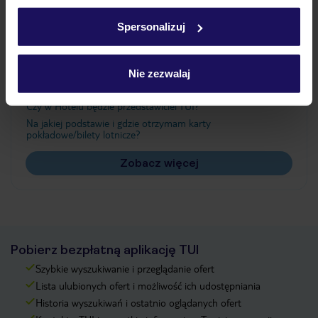
Ważne informacje
w
polityce plików cookies
oraz
polityce prywatności
.
Spersonalizuj
Często zadawane pytania
Nie zezwalaj
Jak zmienić uczestników/osobę zgłaszającą?
Czy w Hotelu będzie przedstawiciel TUI?
Na jakiej podstawie i gdzie otrzymam karty
pokładowe/bilety lotnicze?
Zobacz więcej
Pobierz bezpłatną aplikację TUI
Szybkie wyszukiwanie i przeglądanie ofert
Lista ulubionych ofert i możliwość ich udostępniania
Historia wyszukiwań i ostatnio oglądanych ofert