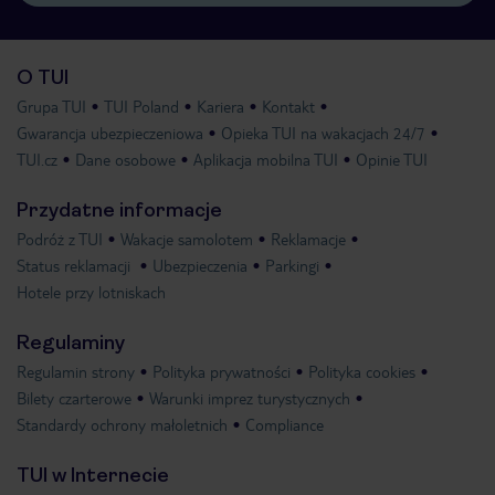
O TUI
Grupa TUI
TUI Poland
Kariera
Kontakt
Gwarancja ubezpieczeniowa
Opieka TUI na wakacjach 24/7
TUI.cz
Dane osobowe
Aplikacja mobilna TUI
Opinie TUI
Przydatne informacje
Podróż z TUI
Wakacje samolotem
Reklamacje
Status reklamacji
Ubezpieczenia
Parkingi
Hotele przy lotniskach
Regulaminy
Regulamin strony
Polityka prywatności
Polityka cookies
Bilety czarterowe
Warunki imprez turystycznych
Standardy ochrony małoletnich
Compliance
TUI w Internecie