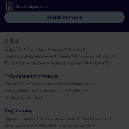
Biura stacjonarne
Znajdź na mapie
O TUI
Grupa TUI
TUI Poland
Kariera
Kontakt
Gwarancja ubezpieczeniowa
Opieka TUI na wakacjach 24/7
TUI.cz
Dane osobowe
Aplikacja mobilna TUI
Opinie TUI
Przydatne informacje
Podróż z TUI
Wakacje samolotem
Reklamacje
Status reklamacji
Ubezpieczenia
Parkingi
Hotele przy lotniskach
Regulaminy
Regulamin strony
Polityka prywatności
Polityka cookies
Bilety czarterowe
Warunki imprez turystycznych