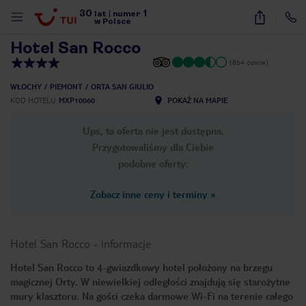
30
1
1
/
19
lat
|
numer
w Polsce
Hotel San Rocco
(864 opinie)
WŁOCHY
PIEMONT
ORTA SAN GIULIO
KOD HOTELU
MXP10060
POKAŻ NA MAPIE
Ups, ta oferta nie jest dostępna.
Przygotowaliśmy dla Ciebie
podobne oferty:
Zobacz inne ceny i terminy
»
Hotel San Rocco
-
informacje
Hotel San Rocco to 4-gwiazdkowy hotel położony na brzegu
magicznej Orty. W niewielkiej odległości znajdują się starożytne
nute
mury klasztoru. Na gości czeka darmowe Wi-Fi na terenie całego