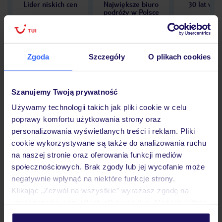
Lider niskich cen
Największe biuro
30 lat w P
podróży w Polsce
Zgoda
Szczegóły
O plikach cookies
Hotel
Szanujemy Twoją prywatność
Używamy technologii takich jak pliki cookie w celu
Opinie
poprawy komfortu użytkowania strony oraz
personalizowania wyświetlanych treści i reklam. Pliki
cookie wykorzystywane są także do analizowania ruchu
Pokoje
na naszej stronie oraz oferowania funkcji mediów
społecznościowych. Brak zgody lub jej wycofanie może
negatywnie wpłynąć na niektóre funkcje strony.
Wyżywienie
Klikając „Zezwól na wszystkie” wyrażasz zgodę na
umieszczenie wszystkich plików cookie. Możesz jednak
personalizować swój wybór wchodząc w zakładkę