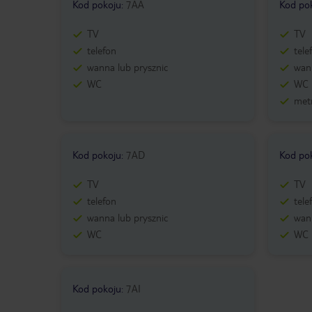
Kod pokoju
:
7AA
Kod po
TV
TV
telefon
tele
wanna lub prysznic
wann
WC
WC
metr
Kod pokoju
:
7AD
Kod po
TV
TV
telefon
tele
wanna lub prysznic
wann
WC
WC
Kod pokoju
:
7AI