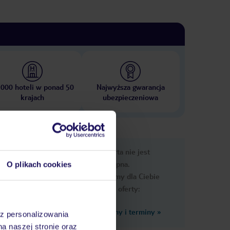
 000 hoteli w ponad 50
Najwyższa gwarancja
krajach
ubezpieczeniowa
nformacje
Ups, ta oferta nie jest
dostępna.
O plikach cookies
Przygotowaliśmy dla Ciebie
podobne oferty:
Zobacz inne ceny i terminy
»
az personalizowania
na naszej stronie oraz