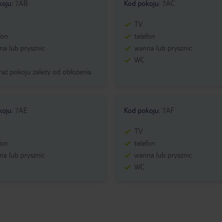
koju
:
7AB
Kod pokoju
:
7AC
TV
fon
telefon
a lub prysznic
wanna lub prysznic
WC
aż pokoju zależy od obłożenia
koju
:
7AE
Kod pokoju
:
7AF
TV
fon
telefon
a lub prysznic
wanna lub prysznic
WC