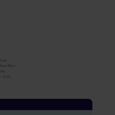
ut od
lano Rho i
sta.
k. 4 km