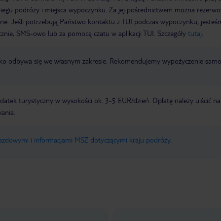
biegu podróży i miejsca wypoczynku. Za jej pośrednictwem można rezerw
wne. Jeśli potrzebują Państwo kontaktu z TUI podczas wypoczynku, jeste
icznie, SMS-owo lub za pomocą czatu w aplikacji TUI. Szczegóły
tutaj
.
otnisko odbywa się we własnym zakresie. Rekomendujemy wypożyczenie sa
atek turystyczny w wysokości ok. 3-5 EUR/dzień. Opłatę należy uiścić na
ania.
jazdowymi i informacjami MSZ dotyczącymi kraju podróży
.