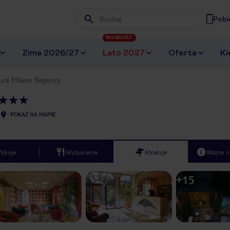
Pobi
Wpisz frazę, której szukasz
NOWOŚĆ
Zima 2026/27
Lato 2027
Oferta
Ki
ure Milano Regency
POKAŻ NA MAPIE
Pokoje
Wyżywienie
Atrakcje
Ważne i
+
15