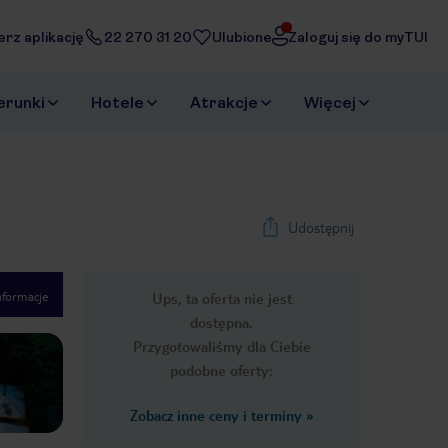
erz aplikację
22 270 31 20
Ulubione
Zaloguj się do myTUI
erunki
Hotele
Atrakcje
Więcej
Udostępnij
nformacje
Ups, ta oferta nie jest
1
/
21
dostępna.
Next slide
Przygotowaliśmy dla Ciebie
podobne oferty:
Zobacz inne ceny i terminy
»