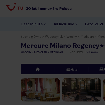
30
lat
|
numer
1
w Polsce
Last Minute
All Inclusive
Lato 2026
Strona główna
Wypoczynek
Włochy
Mediolan
Merc
Mercure Milano Regency
WŁOCHY
MEDIOLAN
MEDIOLAN
KOD HOTELU
MIL10088
Hotel
top
Previous slide