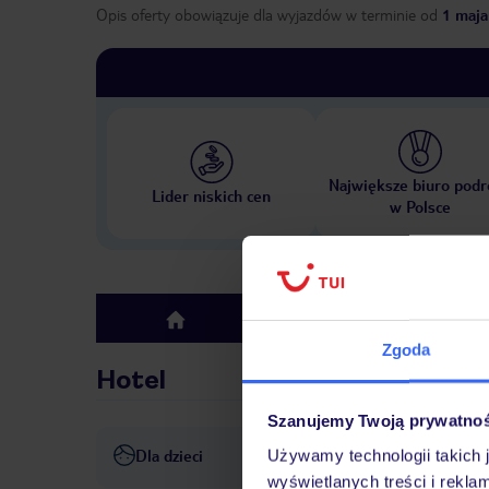
Opis oferty obowiązuje dla wyjazdów w terminie
od
1 maja
Największe biuro podr
Lider niskich cen
w Polsce
Hotel
top
Zgoda
Hotel
Szanujemy Twoją prywatno
Dla dzieci
Używamy technologii takich 
Opieka nad dziećmi: bez opł
wyświetlanych treści i rekla