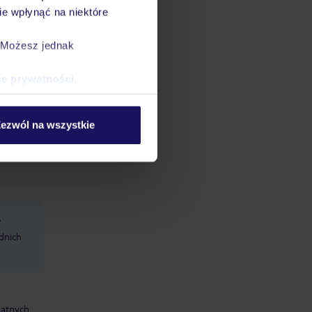
e wpłynąć na niektóre
centrum
. Możesz jednak
sala
ce prywatności
.
iFi w
om
ss,
ezwól na wszystkie
e
dnich
datnych