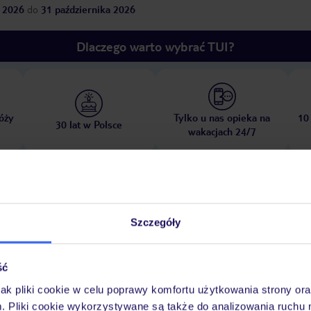
 2026
do
31 października 2026
Dlaczego warto wybrać TUI?
óży
Tylko u nas opieka na
10
30 lat w Polsce
wakacjach 24/7
Pokoje
Wyżywienie
Atrakcje
Ważne i
Szczegóły
ść
jak pliki cookie w celu poprawy komfortu użytkowania strony or
at
m. Pliki cookie wykorzystywane są także do analizowania ruchu 