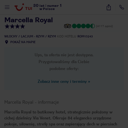
30
1
1
/
17
lat
|
numer
w Polsce
Marcella Royal
(4117 opinii)
WŁOCHY
LACJUM - RZYM
RZYM
KOD HOTELU
ROM15243
POKAŻ NA MAPIE
Ups, ta oferta nie jest dostępna.
Przygotowaliśmy dla Ciebie
podobne oferty:
Zobacz inne ceny i terminy
»
Marcella Royal
-
informacje
Marcella Royal to butikowy hotel, strategicznie położony w
cichej dzielnicy Via Venet. Oferuje 84 elegancko urządzone
nute
pokoje, siłownię, strefę spa oraz zapierający dech w piersiach