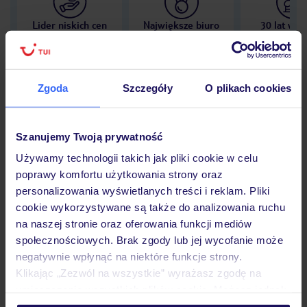
Lider niskich cen
Największe biuro
30 lat w P
podróży w Polsce
Zgoda
Szczegóły
O plikach cookies
Hotel
Szanujemy Twoją prywatność
Używamy technologii takich jak pliki cookie w celu
poprawy komfortu użytkowania strony oraz
Opinie
personalizowania wyświetlanych treści i reklam. Pliki
cookie wykorzystywane są także do analizowania ruchu
na naszej stronie oraz oferowania funkcji mediów
Pokoje
społecznościowych. Brak zgody lub jej wycofanie może
negatywnie wpłynąć na niektóre funkcje strony.
Klikając „Zezwól na wszystkie” wyrażasz zgodę na
Wyżywienie
umieszczenie wszystkich plików cookie. Możesz jednak
personalizować swój wybór wchodząc w zakładkę