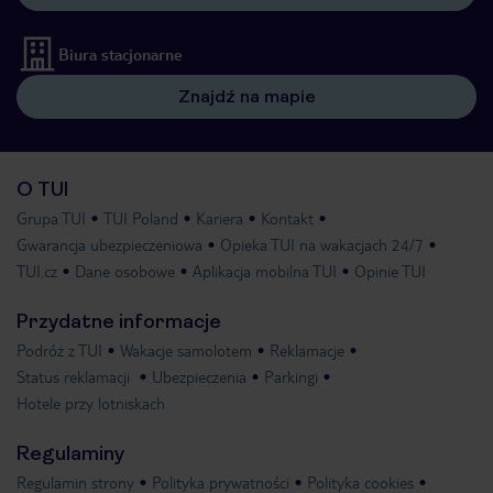
Biura stacjonarne
Znajdź na mapie
O TUI
Grupa TUI
TUI Poland
Kariera
Kontakt
Gwarancja ubezpieczeniowa
Opieka TUI na wakacjach 24/7
TUI.cz
Dane osobowe
Aplikacja mobilna TUI
Opinie TUI
Przydatne informacje
Podróż z TUI
Wakacje samolotem
Reklamacje
Status reklamacji
Ubezpieczenia
Parkingi
Hotele przy lotniskach
Regulaminy
Regulamin strony
Polityka prywatności
Polityka cookies