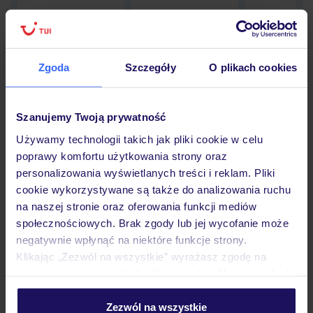
Zgoda
Szczegóły
O plikach cookies
Hotel
Szanujemy Twoją prywatność
Opinie
Używamy technologii takich jak pliki cookie w celu
poprawy komfortu użytkowania strony oraz
personalizowania wyświetlanych treści i reklam. Pliki
Pokoje
cookie wykorzystywane są także do analizowania ruchu
na naszej stronie oraz oferowania funkcji mediów
społecznościowych. Brak zgody lub jej wycofanie może
Wyżywienie
negatywnie wpłynąć na niektóre funkcje strony.
Klikając „Zezwól na wszystkie” wyrażasz zgodę na
umieszczenie wszystkich plików cookie. Możesz jednak
Atrakcje
personalizować swój wybór wchodząc w zakładkę
„Szczegóły”
Zezwól na wszystkie