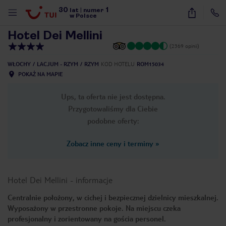
30
1
1
/
14
lat
|
numer
w Polsce
Hotel Dei Mellini
(2369 opinii)
WŁOCHY
LACJUM - RZYM
RZYM
KOD HOTELU
ROM15034
POKAŻ NA MAPIE
Ups, ta oferta nie jest dostępna.
Przygotowaliśmy dla Ciebie
podobne oferty:
Zobacz inne ceny i terminy
»
Hotel Dei Mellini
-
informacje
Centralnie położony, w cichej i bezpiecznej dzielnicy mieszkalnej.
Wyposażony w przestronne pokoje. Na miejscu czeka
nute
profesjonalny i zorientowany na gościa personel.