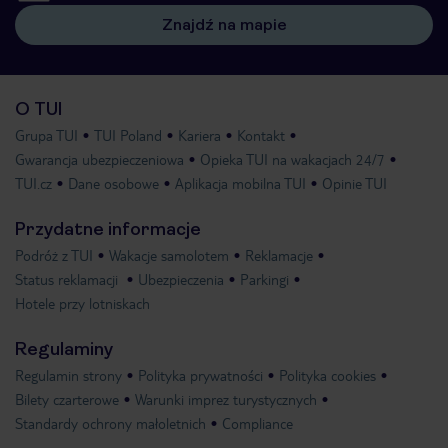
Znajdź na mapie
O TUI
Grupa TUI
TUI Poland
Kariera
Kontakt
Gwarancja ubezpieczeniowa
Opieka TUI na wakacjach 24/7
TUI.cz
Dane osobowe
Aplikacja mobilna TUI
Opinie TUI
Przydatne informacje
Podróż z TUI
Wakacje samolotem
Reklamacje
Status reklamacji
Ubezpieczenia
Parkingi
Hotele przy lotniskach
Regulaminy
Regulamin strony
Polityka prywatności
Polityka cookies
Bilety czarterowe
Warunki imprez turystycznych
Standardy ochrony małoletnich
Compliance