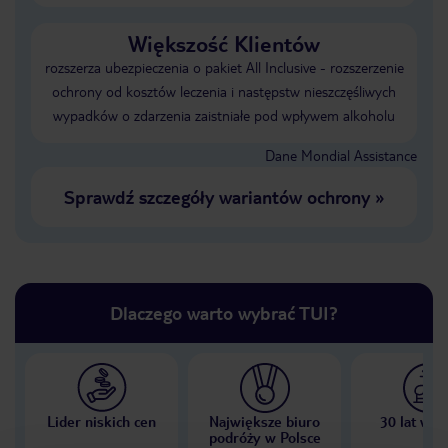
Większość Klientów
rozszerza ubezpieczenia o pakiet All Inclusive - rozszerzenie
ochrony od kosztów leczenia i następstw nieszczęśliwych
wypadków o zdarzenia zaistniałe pod wpływem alkoholu
Dane Mondial Assistance
Sprawdź szczegóły wariantów ochrony
»
Dlaczego warto wybrać TUI?
Lider niskich cen
Największe biuro
30 lat w P
podróży w Polsce