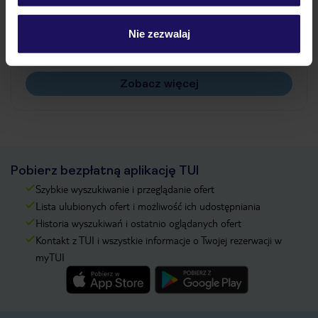
Jak zmienić uczestników/osobę zgłaszającą?
Czy w Hotelu będzie przedstawiciel TUI?
Nie zezwalaj
Na jakiej podstawie i gdzie otrzymam karty
pokładowe/bilety lotnicze?
Zobacz więcej
Pobierz bezpłatną aplikację TUI
Szybkie wyszukiwanie i przeglądanie ofert
Lista ulubionych ofert i możliwość ich udostępniania
Historia wyszukiwań i ostatnio oglądanych ofert
Kontakt z TUI i wszystkie informacje o Twojej rezerwacji w
myTUI