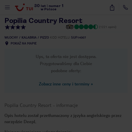
30
1
1
/
33
lat
|
numer
w Polsce
Popilia Country Resort
(1221 opinii)
WŁOCHY
KALABRIA
PIZZO
KOD HOTELU
SUF14007
POKAŻ NA MAPIE
Ups, ta oferta nie jest dostępna.
Przygotowaliśmy dla Ciebie
podobne oferty:
Zobacz inne ceny i terminy
»
Popilia Country Resort
-
informacje
Opis hotelu został przetłumaczony z języka angielskiego przez
narzędzie DeepL
nute
Najpopularniejsze udogodnienia: