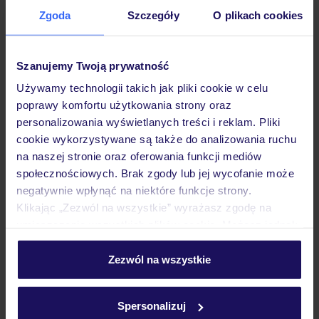
Zgoda
Szczegóły
O plikach cookies
Hotel
Szanujemy Twoją prywatność
Pokoje
Używamy technologii takich jak pliki cookie w celu
poprawy komfortu użytkowania strony oraz
personalizowania wyświetlanych treści i reklam. Pliki
Wyżywienie
cookie wykorzystywane są także do analizowania ruchu
na naszej stronie oraz oferowania funkcji mediów
społecznościowych. Brak zgody lub jej wycofanie może
Atrakcje
negatywnie wpłynąć na niektóre funkcje strony.
Klikając „Zezwól na wszystkie” wyrażasz zgodę na
umieszczenie wszystkich plików cookie. Możesz jednak
Ważne informacje
personalizować swój wybór wchodząc w zakładkę
„Szczegóły”
Zezwól na wszystkie
Szczegółowe informacje o plikach cookie znajdziesz
w
polityce plików cookies
oraz
polityce prywatności
.
Często zadawane pytania
Spersonalizuj