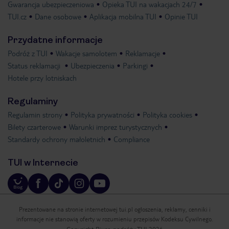
Gwarancja ubezpieczeniowa
Opieka TUI na wakacjach 24/7
TUI.cz
Dane osobowe
Aplikacja mobilna TUI
Opinie TUI
Przydatne informacje
Podróż z TUI
Wakacje samolotem
Reklamacje
Status reklamacji
Ubezpieczenia
Parkingi
Hotele przy lotniskach
Regulaminy
Regulamin strony
Polityka prywatności
Polityka cookies
Bilety czarterowe
Warunki imprez turystycznych
Standardy ochrony małoletnich
Compliance
TUI w Internecie
Prezentowane na stronie internetowej tui.pl ogłoszenia, reklamy, cenniki i
informacje nie stanowią oferty w rozumieniu przepisów Kodeksu Cywilnego.