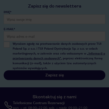
Zapisz się do newslettera
IMIĘ*
E-MAIL*
Wyrażam zgodę na przetwarzanie danych osobowych przez TUI
Poland Sp. z o.o. i TUI Poland Dystrybucja Sp. z o.o. w celach
marketingowych, w zakresie oraz celu wskazanym w
„Informacji o
przetwarzaniu danych osobowych”
, poprzez elektroniczną formę
komunikacji (e-mail), także z użyciem tzw. automatycznych
systemów wywołujących.
Zapisz się
Skontaktuj się z nami
Telefoniczne Centrum Rezerwacji
pon. – pt. 08:00–22:00, sob. – niedz. 09:00–21:00