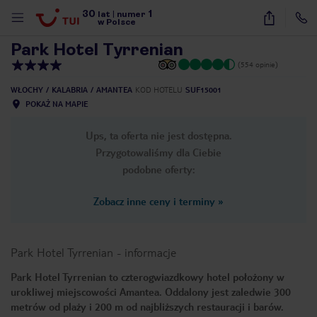
30
1
1
/
30
lat
|
numer
w Polsce
Park Hotel Tyrrenian
(554 opinie)
WŁOCHY
KALABRIA
AMANTEA
KOD HOTELU
SUF15001
POKAŻ NA MAPIE
Ups, ta oferta nie jest dostępna.
Przygotowaliśmy dla Ciebie
podobne oferty:
Zobacz inne ceny i terminy
»
Park Hotel Tyrrenian
-
informacje
Park Hotel Tyrrenian to czterogwiazdkowy hotel położony w
urokliwej miejscowości Amantea. Oddalony jest zaledwie 300
nute
metrów od plaży i 200 m od najbliższych restauracji i barów.