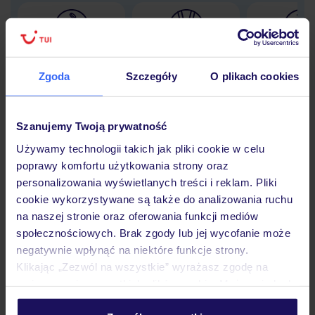
Lider niskich cen
Największe biuro
30 lat w P
podróży w Polsce
Zgoda
Szczegóły
O plikach cookies
Szanujemy Twoją prywatność
Używamy technologii takich jak pliki cookie w celu
Hotel
poprawy komfortu użytkowania strony oraz
personalizowania wyświetlanych treści i reklam. Pliki
cookie wykorzystywane są także do analizowania ruchu
Pokoje
na naszej stronie oraz oferowania funkcji mediów
społecznościowych. Brak zgody lub jej wycofanie może
negatywnie wpłynąć na niektóre funkcje strony.
Wyżywienie
Klikając „Zezwól na wszystkie” wyrażasz zgodę na
umieszczenie wszystkich plików cookie. Możesz jednak
personalizować swój wybór wchodząc w zakładkę
Atrakcje