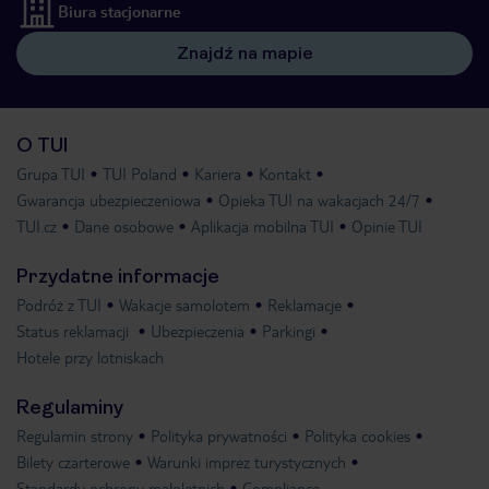
Biura stacjonarne
Znajdź na mapie
O TUI
Grupa TUI
TUI Poland
Kariera
Kontakt
Gwarancja ubezpieczeniowa
Opieka TUI na wakacjach 24/7
TUI.cz
Dane osobowe
Aplikacja mobilna TUI
Opinie TUI
Przydatne informacje
Podróż z TUI
Wakacje samolotem
Reklamacje
Status reklamacji
Ubezpieczenia
Parkingi
Hotele przy lotniskach
Regulaminy
Regulamin strony
Polityka prywatności
Polityka cookies
Bilety czarterowe
Warunki imprez turystycznych
Standardy ochrony małoletnich
Compliance