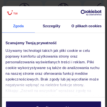
Lider niskich cen
Największe biuro
30 lat w P
podróży w Polsce
Zgoda
Szczegóły
O plikach cookies
Szanujemy Twoją prywatność
Używamy technologii takich jak pliki cookie w celu
Hotel
poprawy komfortu użytkowania strony oraz
personalizowania wyświetlanych treści i reklam. Pliki
cookie wykorzystywane są także do analizowania ruchu
Pokoje
na naszej stronie oraz oferowania funkcji mediów
społecznościowych. Brak zgody lub jej wycofanie może
negatywnie wpłynąć na niektóre funkcje strony.
Wyżywienie
Klikając „Zezwól na wszystkie” wyrażasz zgodę na
umieszczenie wszystkich plików cookie. Możesz jednak
personalizować swój wybór wchodząc w zakładkę
Atrakcje