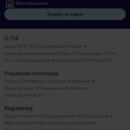
Biura stacjonarne
Znajdź na mapie
O TUI
Grupa TUI
TUI Poland
Kariera
Kontakt
Gwarancja ubezpieczeniowa
Opieka TUI na wakacjach 24/7
TUI.cz
Dane osobowe
Aplikacja mobilna TUI
Opinie TUI
Przydatne informacje
Podróż z TUI
Wakacje samolotem
Reklamacje
Status reklamacji
Ubezpieczenia
Parkingi
Hotele przy lotniskach
Regulaminy
Regulamin strony
Polityka prywatności
Polityka cookies
Bilety czarterowe
Warunki imprez turystycznych
Standardy ochrony małoletnich
Compliance