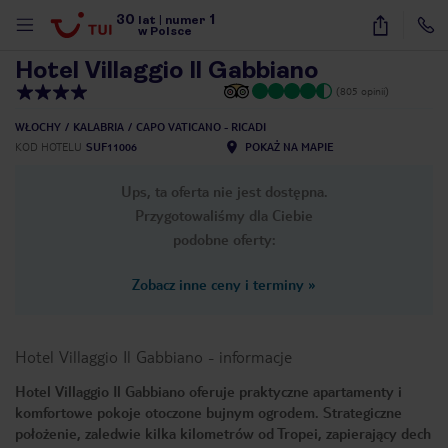
30
1
1
/
13
lat
|
numer
w Polsce
Hotel Villaggio Il Gabbiano
(805 opinii)
WŁOCHY
KALABRIA
CAPO VATICANO - RICADI
KOD HOTELU
SUF11006
POKAŻ NA MAPIE
Ups, ta oferta nie jest dostępna.
Przygotowaliśmy dla Ciebie
podobne oferty:
Zobacz inne ceny i terminy
»
Hotel Villaggio Il Gabbiano
-
informacje
Hotel Villaggio Il Gabbiano oferuje praktyczne apartamenty i
komfortowe pokoje otoczone bujnym ogrodem. Strategiczne
nute
położenie, zaledwie kilka kilometrów od Tropei, zapierający dech