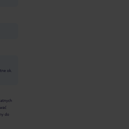
tne ok.
datnych
ować
śmy do