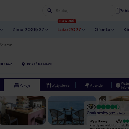
Pobi
Wpisz frazę, której szukasz
NOWOŚĆ
Zima 2026/27
Lato 2027
Oferta
Ki
Sciaron
UF11040
POKAŻ NA MAPIE
Ważn
Pokoje
Wyżywienie
Atrakcje
infor
+
6
Znakomity
(
477
opinii
)
Bardzo dobry
Wyjątkowy
Super otoczenie, miła obsługa,
Przepiękne widoki z Hotelu,B
smaczne i zdrowe jedzenie, czysto i
miła obsługa,dobre jedzenie i