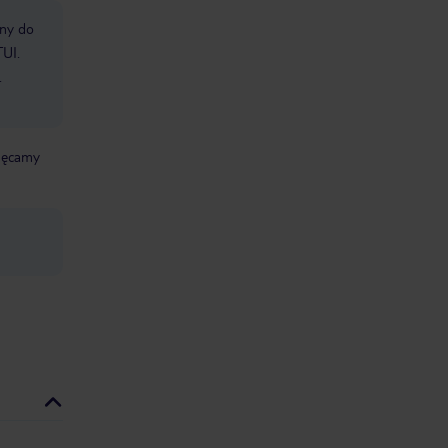
bny do
TUI.
.
chęcamy