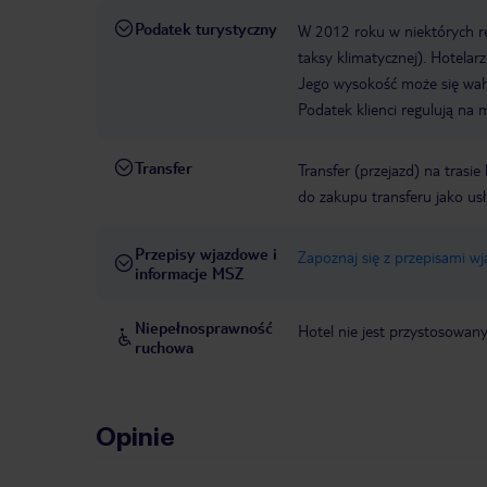
Podatek turystyczny
W 2012 roku w niektórych 
taksy klimatycznej). Hotelar
Jego wysokość może się waha
Podatek klienci regulują na 
Transfer
Transfer (przejazd) na trasi
do zakupu transferu jako us
Przepisy wjazdowe i
Zapoznaj się z przepisami w
informacje MSZ
Niepełnosprawność
Hotel nie jest przystosowan
ruchowa
Opinie