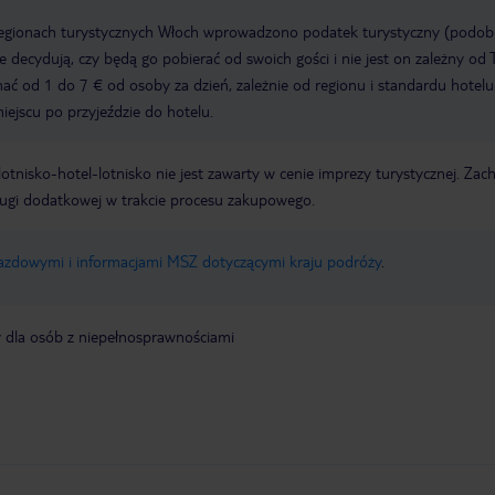
regionach turystycznych Włoch wprowadzono podatek turystyczny (podo
ze decydują, czy będą go pobierać od swoich gości i nie jest on zależny od 
ć od 1 do 7 € od osoby za dzień, zależnie od regionu i standardu hotelu
miejscu po przyjeździe do hotelu.
e lotnisko-hotel-lotnisko nie jest zawarty w cenie imprezy turystycznej. Za
ługi dodatkowej w trakcie procesu zakupowego.
jazdowymi i informacjami MSZ dotyczącymi kraju podróży
.
y dla osób z niepełnosprawnościami