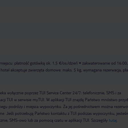
miejscu: płatność gotówką ok. 1,5 €/os./dzień
zakwaterowanie od 16:00,
hotel akceptuje zwierzęta domowe: maks. 5 kg, wymagana rezerwacja, pła
a wyłącznie poprzez TUI Service Center 24/7: telefonicznie, SMS i za
acji TUI w serwisie myTUI. W aplikacji TUI znajdą Państwo mnóstwo przy
biegu podróży i miejsca wypoczynku. Za jej pośrednictwem można rezerw
wne. Jeśli potrzebują Państwo kontaktu z TUI podczas wypoczynku, jeste
icznie, SMS-owo lub za pomocą czatu w aplikacji TUI. Szczegóły
tutaj
.