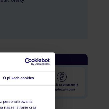
O plikach cookies
 000 hoteli w ponad 50
Najwyższa gwarancja
krajach
ubezpieczeniowa
az personalizowania
na naszej stronie oraz