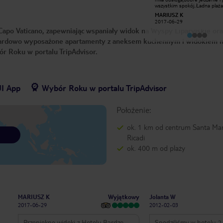
spokojnie. To wszystko czeka na
wszystkim spokój..Ładna plaża
spragnionego wypoczynku turystę.
spacerkiem 10 min drogi ale jest też
virago59
MARIUSZ K
Rezydentka z firmy Triada zawsze
transfer Hotelowy bus..Bardz
2010-06-20
2017-06-29
gotowa do pomocy. Jedyna
polecamy też odwiedzić pobliską
Capo Vaticano, zapewniając wspaniały widok na Wyspy Liparyjskie ora
niedogodność to zbyt wysokie ceny
Tropea piękne Miasteczko
wynajmu samochodów i skuterów.
szczególnie nocą bardzo
andardowo wyposażone apartamenty z aneksem kuchennym i widokiem n
Rekompensatą są niskie ceny
romantyczne miejsce jest
biletów kolejowych. Grzegorz.
przepiękne .Pozdrawiamy Mari
r Roku w portalu TripAdvisor.
Marta....
UI App
Wybór Roku w portalu TripAdvisor
Położenie:
ok. 1 km od centrum Santa Mar
Ricadi
ok. 400 m od plaży
Wyjątkowy
MARIUSZ K
Jolanta W
2017-06-29
2012-02-03
Przepiękne widoki z Hotelu,Bardzo
Spędziliśmy w hotelu 2