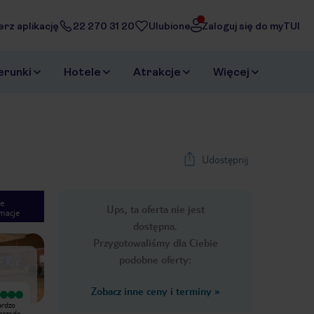
erz aplikację
22 270 31 20
Ulubione
Zaloguj się do myTUI
erunki
Hotele
Atrakcje
Więcej
Udostępnij
e
Ups, ta oferta nie jest
macje
1
/
12
dostępna.
Next slide
Przygotowaliśmy dla Ciebie
podobne oferty:
Zobacz inne ceny i terminy
»
Bardzo dobry
Bardzo dobry
ardzo
Spędziliśmy w hotelu 2 tygodnie w
Spędziliśmy w tym hotelu 7 bardzo
 przede
lipcu 2011. Plusy hotelu to : piękne
przyjemnych dni. Teren hotelu jest