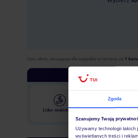
Opis oferty obowiązuje dla wyjazdów w terminie
od
1 kwie
Zgoda
Największe biuro podr
Lider niskich cen
w Polsce
Szanujemy Twoją prywatno
Używamy technologii takich 
wyświetlanych treści i rekla