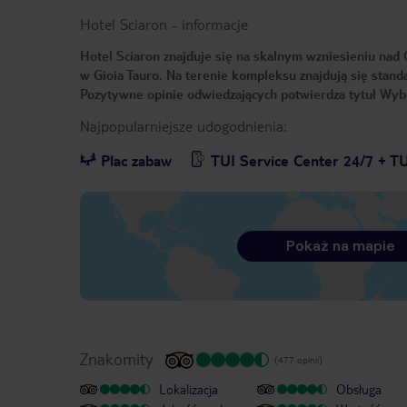
Hotel Sciaron
-
informacje
Hotel Sciaron znajduje się na skalnym wzniesieniu nad 
w Gioia Tauro. Na terenie kompleksu znajdują się st
Pozytywne opinie odwiedzających potwierdza tytuł Wybó
Najpopularniejsze udogodnienia:
Plac zabaw
TUI Service Center 24/7 + T
Pokaż na mapie
Znakomity
(477 opinii)
Lokalizacja
Obsługa