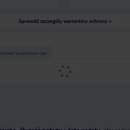
Sprawdź szczegóły wariantów ochrony
»
LENDARZ NAJNIŻSZYCH CEN
tnisko
,
długość pobytu
i
datę wylotu
, aby wyświe