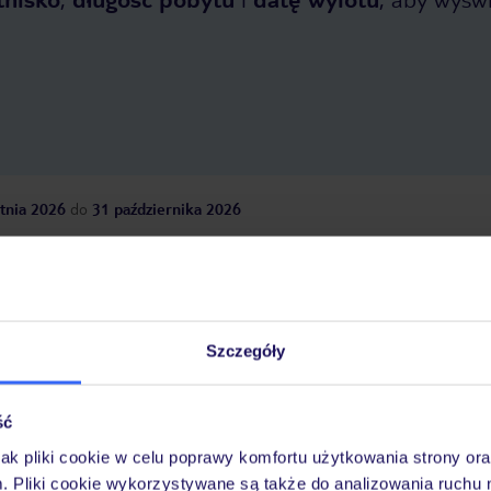
tnia 2026
do
31 października 2026
Dlaczego warto wybrać TUI?
Szczegóły
óży
Tylko u nas opieka na
10
30 lat w Polsce
wakacjach 24/7
ść
jak pliki cookie w celu poprawy komfortu użytkowania strony or
m. Pliki cookie wykorzystywane są także do analizowania ruchu 