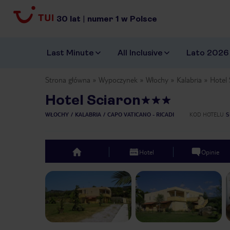
30
lat
|
numer
1
w Polsce
Last Minute
All Inclusive
Lato 2026
Strona główna
Wypoczynek
Włochy
Kalabria
Hotel 
Hotel Sciaron
WŁOCHY
KALABRIA
CAPO VATICANO - RICADI
KOD HOTELU
S
Hotel
Opinie
top
Previous slide