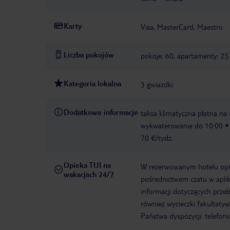
Karty
Visa, MasterCard, Maestro
Liczba pokojów
pokoje: 60, apartamenty: 25
Kategoria lokalna
3 gwiazdki
Dodatkowe informacje
taksa klimatyczna płatna na 
wykwaterowanie do 10:00
70 €/tydz.
Opieka TUI na
W rezerwowanym hotelu opiek
wakacjach 24/7
pośrednictwem czatu w aplik
informacji dotyczących prze
również wycieczki fakultaty
Państwa dyspozycji: telefon