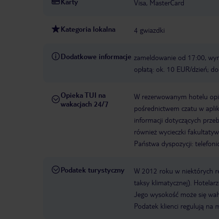
Karty
Visa, MasterCard
Kategoria lokalna
4 gwiazdki
Dodatkowe informacje
zameldowanie od 17:00, wy
opłatą: ok. 10 EUR/dzień; d
Opieka TUI na
W rezerwowanym hotelu opiek
wakacjach 24/7
pośrednictwem czatu w aplik
informacji dotyczących prze
również wycieczki fakultaty
Państwa dyspozycji: telefon
Podatek turystyczny
W 2012 roku w niektórych 
taksy klimatycznej). Hotelar
Jego wysokość może się waha
Podatek klienci regulują na 