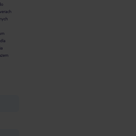
do
werach
dnych
rum
dla
ia
ażem