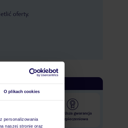
tlić oferty.
O plikach cookies
 000 hoteli w ponad 50
Najwyższa gwarancja
krajach
ubezpieczeniowa
az personalizowania
na naszej stronie oraz