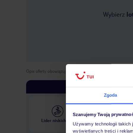
Wybierz
lo
Opis oferty obowiązuje dla wyjazdów w terminie
od
1 kwie
Zgoda
Szanujemy Twoją prywatno
Największe biuro podr
Lider niskich cen
w Polsce
Używamy technologii takich 
wyświetlanych treści i rekla