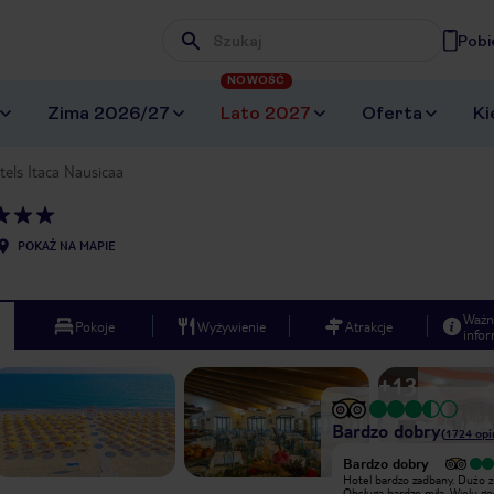
Pobi
Wpisz frazę, której szukasz
NOWOŚĆ
Zima 2026/27
Lato 2027
Oferta
Ki
els Itaca Nausicaa
POKAŻ NA MAPIE
Ważn
Pokoje
Wyżywienie
Atrakcje
infor
+
13
Bardzo dobry
(
1724
opi
Bardzo dobry
Hotel Itaca traktować należy z
Hotel bardzo zadbany. Dużo zi
przymrużeniem oka, inaczej wakacje
Obsługa bardzo miła. Wielu goś