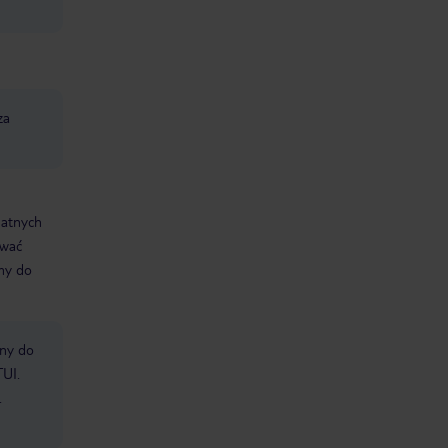
za
datnych
ować
śmy do
bny do
TUI.
.