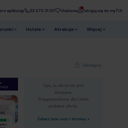
erz aplikację
22 270 31 20
Ulubione
Zaloguj się do myTUI
erunki
Hotele
Atrakcje
Więcej
Udostępnij
e
Ups, ta oferta nie jest
macje
1
/
19
dostępna.
Next slide
Przygotowaliśmy dla Ciebie
podobne oferty:
nie
)
Zobacz inne ceny i terminy
»
Wyjątkowy
W tym hotelu spędzaliśmy urlop w
eleni.
Obiekt położony nad morzem,
drugiej połowie września 2018.
ci z
kamienista plaża,leżaki i parasolki