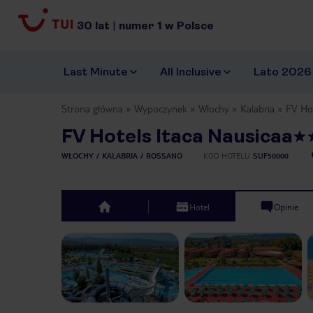
30
lat
|
numer
1
w Polsce
Last Minute
All Inclusive
Lato 2026
Strona główna
Wypoczynek
Włochy
Kalabria
FV Hot
FV Hotels Itaca Nausicaa
WŁOCHY
KALABRIA
ROSSANO
KOD HOTELU
SUF50000
Hotel
Opinie
top
Previous slide