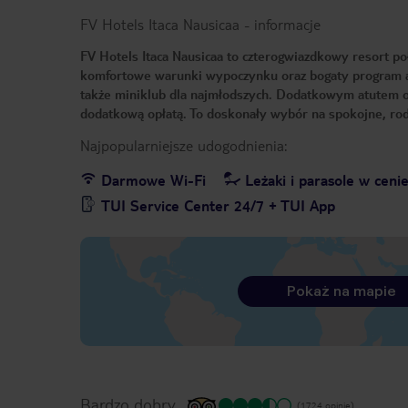
FV Hotels Itaca Nausicaa
-
informacje
FV Hotels Itaca Nausicaa to czterogwiazdkowy resort po
komfortowe warunki wypoczynku oraz bogaty program anim
także miniklub dla najmłodszych. Dodatkowym atutem ob
dodatkową opłatą. To doskonały wybór na spokojne, ro
Najpopularniejsze udogodnienia:
Darmowe Wi-Fi
Leżaki i parasole w ceni
TUI Service Center 24/7 + TUI App
Pokaż na mapie
Bardzo dobry
(1724 opinie)