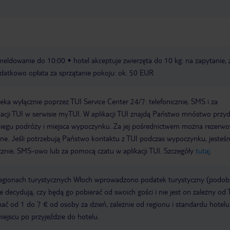
meldowanie do 10:00
hotel akceptuje zwierzęta do 10 kg: na zapytanie, 
odatkowo opłata za sprzątanie pokoju: ok. 50 EUR
a wyłącznie poprzez TUI Service Center 24/7: telefonicznie, SMS i za
acji TUI w serwisie myTUI. W aplikacji TUI znajdą Państwo mnóstwo przy
biegu podróży i miejsca wypoczynku. Za jej pośrednictwem można rezerw
wne. Jeśli potrzebują Państwo kontaktu z TUI podczas wypoczynku, jeste
icznie, SMS-owo lub za pomocą czatu w aplikacji TUI. Szczegóły
tutaj
.
regionach turystycznych Włoch wprowadzono podatek turystyczny (podo
ze decydują, czy będą go pobierać od swoich gości i nie jest on zależny od 
ć od 1 do 7 € od osoby za dzień, zależnie od regionu i standardu hotelu
miejscu po przyjeździe do hotelu.