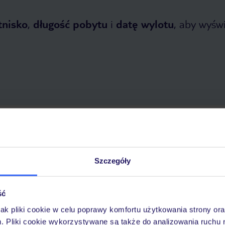
tnisko
,
długość pobytu
i
datę wylotu
, aby wyświe
tnia 2026
do
31 października 2026
Dlaczego warto wybrać TUI?
Szczegóły
ść
óży
Tylko u nas opieka na
10
30 lat w Polsce
wakacjach 24/7
jak pliki cookie w celu poprawy komfortu użytkowania strony or
m. Pliki cookie wykorzystywane są także do analizowania ruchu 