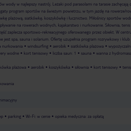
ów wody w najlepszy nastrój. Leżaki pod parasolami na tarasie zachęcają 
bogaty program sportów na świeżym powietrzu, w tym jazdę na rowerze/ro
tkówkę plażową, siatkówkę, koszykówkę i łucznictwo. Miłośnicy sportów wo
pływanie na rowerach wodnych, kajakarstwo i nurkowanie. Siłownia, tenis
część zaplecza sportowo-rekreacyjnego oferowanego przez obiekt. W cent
 jest spa, sauna i solarium. Ofertę uzupełnia program rozrywkowy i klub 
a nurkowania
windsurfing
aerobik
siatkówka plażowa
wypożyczaln
ery wodne
kort tenisowy
liczba saun: 1
sauna
wanna z hydromas
tkówka plażowa
aerobik
koszykówka
siłownia
kort tenisowy
tenis
rkowania
nimacyjny
ep
parking
Wi-Fi: w cenie
opieka medyczna: za opłatą