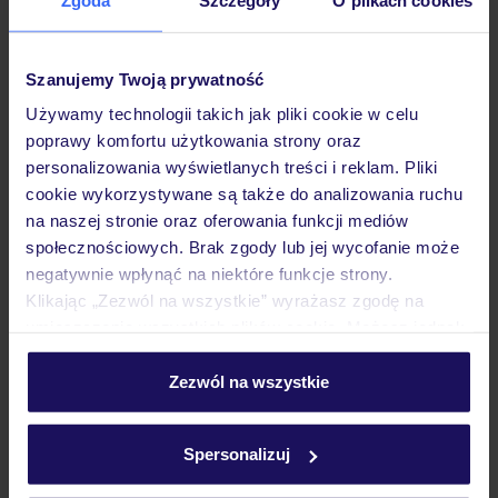
Hotel
Szanujemy Twoją prywatność
Pokoje
Używamy technologii takich jak pliki cookie w celu
poprawy komfortu użytkowania strony oraz
Wyżywienie
personalizowania wyświetlanych treści i reklam. Pliki
cookie wykorzystywane są także do analizowania ruchu
na naszej stronie oraz oferowania funkcji mediów
Atrakcje
społecznościowych. Brak zgody lub jej wycofanie może
negatywnie wpłynąć na niektóre funkcje strony.
Klikając „Zezwól na wszystkie” wyrażasz zgodę na
umieszczenie wszystkich plików cookie. Możesz jednak
Ważne informacje
personalizować swój wybór wchodząc w zakładkę
„Szczegóły”
Zezwól na wszystkie
Szczegółowe informacje o plikach cookie znajdziesz
Często zadawane pytania
w
polityce plików cookies
oraz
polityce prywatności
.
Spersonalizuj
Jak zmienić uczestników/osobę zgłaszającą?
Czy w Hotelu będzie przedstawiciel TUI?