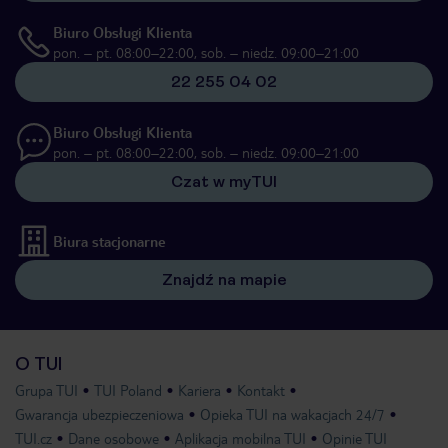
Biuro Obsługi Klienta
pon. – pt. 08:00–22:00, sob. – niedz. 09:00–21:00
22 255 04 02
Biuro Obsługi Klienta
pon. – pt. 08:00–22:00, sob. – niedz. 09:00–21:00
Czat w myTUI
Biura stacjonarne
Znajdź na mapie
O TUI
Grupa TUI
TUI Poland
Kariera
Kontakt
Gwarancja ubezpieczeniowa
Opieka TUI na wakacjach 24/7
TUI.cz
Dane osobowe
Aplikacja mobilna TUI
Opinie TUI