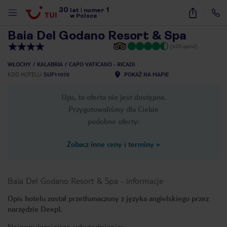
30
1
1
/
42
lat
|
numer
w Polsce
Baia Del Godano Resort & Spa
(420 opinii)
WŁOCHY
KALABRIA
CAPO VATICANO - RICADI
KOD HOTELU
SUF11070
POKAŻ NA MAPIE
Ups, ta oferta nie jest dostępna.
Przygotowaliśmy dla Ciebie
podobne oferty:
Zobacz inne ceny i terminy
»
Baia Del Godano Resort & Spa
-
informacje
Opis hotelu został przetłumaczony z języka angielskiego przez
narzędzie DeepL
nute
Najpopularniejsze udogodnienia: