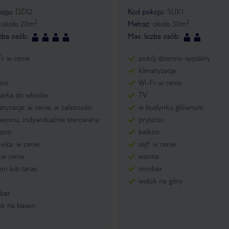
koju
:
DZX2
Kod pokoju
:
SUX1
2
2
:
około
20
m
Metraż
:
około
30
m
czba osób
:
Max. liczba osób
:
i: w cenie
pokój dzienno-sypialny
klimatyzacja
fon
Wi-Fi: w cenie
zarka do włosów
TV
atyzacja: w cenie, w zależności
w budynku głównym
ezonu, indywidualnie sterowana
prysznic
znic
balkon
wka: w cenie
sejf: w cenie
: w cenie
wanna
on lub taras:
minibar
widok na góry
ibar
ok na basen