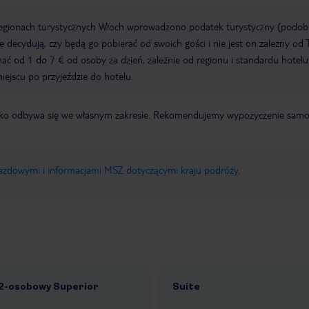
regionach turystycznych Włoch wprowadzono podatek turystyczny (podo
ze decydują, czy będą go pobierać od swoich gości i nie jest on zależny od 
ć od 1 do 7 € od osoby za dzień, zależnie od regionu i standardu hotelu
miejscu po przyjeździe do hotelu.
otnisko odbywa się we własnym zakresie. Rekomendujemy wypożyczenie sa
jazdowymi i informacjami MSZ dotyczącymi kraju podróży
.
 2-osobowy Superior
Suite
2
1 /
4