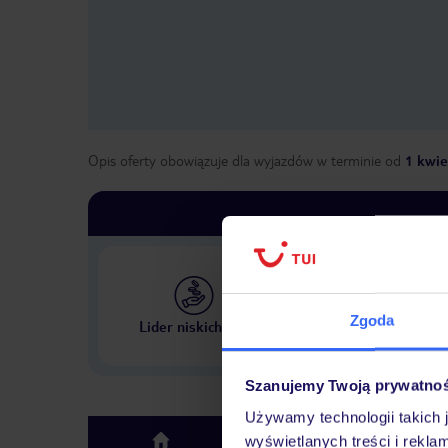
Opis oferty obowiązuje dla wyjazdów w terminie
od
1 kwie
Największe biuro podr
Zgoda
Lider niskich cen
w Polsce
Szanujemy Twoją prywatno
Używamy technologii takich 
Hotel
wyświetlanych treści i rekla
top