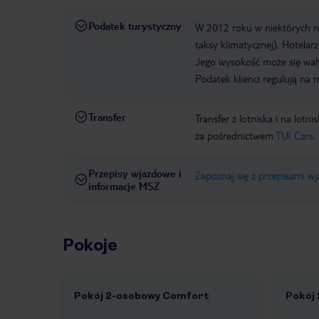
Podatek turystyczny
W 2012 roku w niektórych 
taksy klimatycznej). Hotelar
Jego wysokość może się waha
Podatek klienci regulują na 
Transfer
Transfer z lotniska i na l
za pośrednictwem
TUI Cars.
Przepisy wjazdowe i
Zapoznaj się z przepisami w
informacje MSZ
Pokoje
Pokój 2-osobowy Comfort
Pokój
1 /
3
1 /