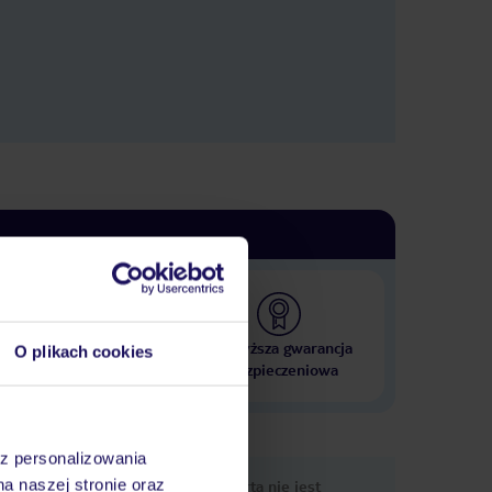
 000 hoteli w ponad 50
Najwyższa gwarancja
O plikach cookies
krajach
ubezpieczeniowa
az personalizowania
nformacje
na naszej stronie oraz
Ups, ta oferta nie jest