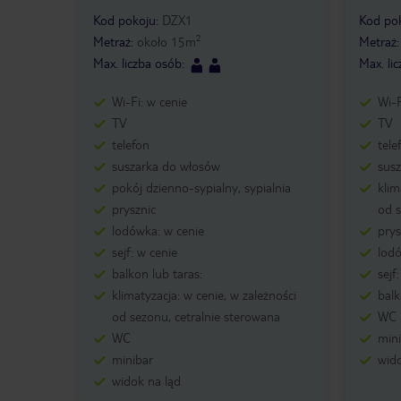
Kod pokoju
:
DZX1
Kod po
2
Metraż
:
około
15
m
Metraż
Max. liczba osób
:
Max. li
Wi-Fi: w cenie
Wi-F
TV
TV
telefon
tele
suszarka do włosów
sus
pokój dzienno-sypialny, sypialnia
klim
prysznic
od s
lodówka: w cenie
prys
sejf: w cenie
lodó
balkon lub taras:
sejf
klimatyzacja: w cenie, w zależności
balk
od sezonu, cetralnie sterowana
WC
WC
min
minibar
wid
widok na ląd