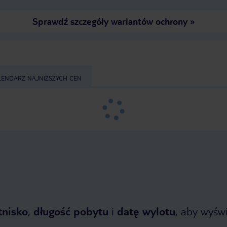
Sprawdź szczegóły wariantów ochrony
»
LENDARZ NAJNIŻSZYCH CEN
tnisko
,
długość pobytu
i
datę wylotu
, aby wyświe