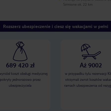
Sirmione ok. 22 km
Rozszerz ubezpieczenie i ciesz się wakacjami w pełni
689 420 zł
Aż 9002
 wyniósł koszt obsługi medycznej
w przypadku tylu rezerwacji Kl
pokryty jednorazowo przez
otrzymali zwrot kosztów wakac
ubezpieczyciela
ramach ubezpieczenia od rezyg