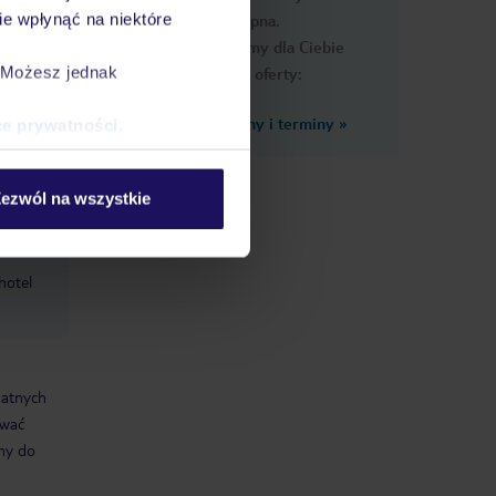
e wpłynąć na niektóre
dostępna.
Przygotowaliśmy dla Ciebie
. Możesz jednak
podobne oferty:
Zobacz inne ceny i terminy
»
ce prywatności
.
ości),
ezwól na wszystkie
hotel
datnych
ować
śmy do