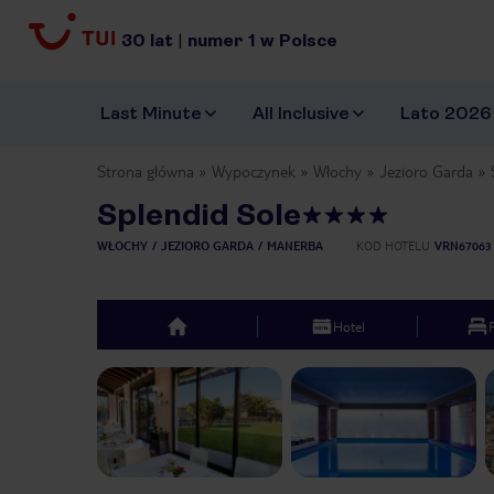
30
lat
|
numer
1
w Polsce
Last Minute
All Inclusive
Lato 2026
Strona główna
Wypoczynek
Włochy
Jezioro Garda
Splendid Sole
WŁOCHY
JEZIORO GARDA
MANERBA
KOD HOTELU
VRN67063
Hotel
top
Previous slide