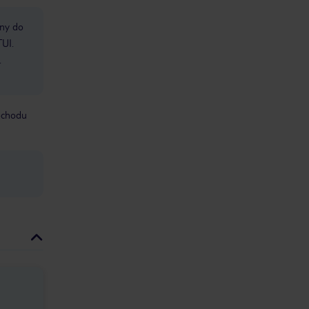
bny do
TUI.
.
mochodu