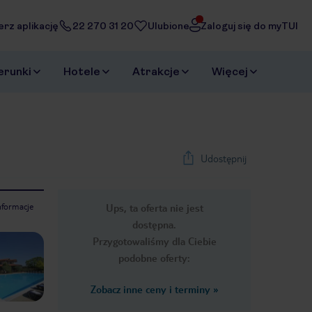
erz aplikację
22 270 31 20
Ulubione
Zaloguj się do myTUI
erunki
Hotele
Atrakcje
Więcej
Udostępnij
nformacje
Ups, ta oferta nie jest
1
/
33
dostępna.
Next slide
Przygotowaliśmy dla Ciebie
podobne oferty:
Zobacz inne ceny i terminy
»