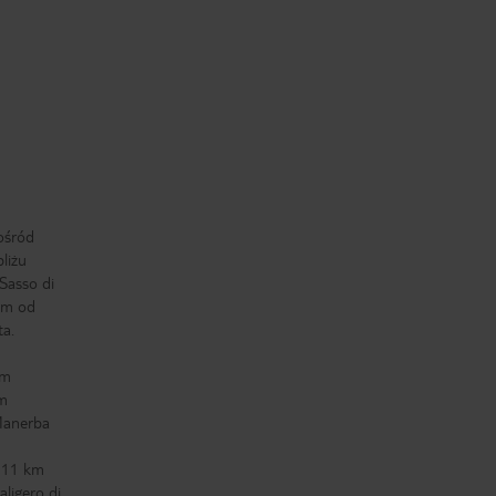
pośród
liżu
Sasso di
 m od
ta.
 m
 m
Manerba
. 11 km
aligero di