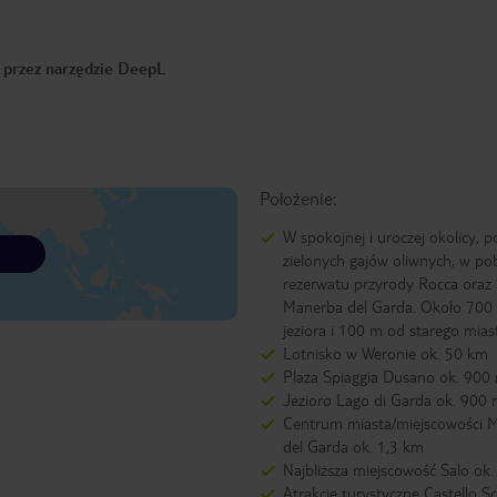
o przez narzędzie DeepL
Położenie:
W spokojnej i uroczej okolicy, 
zielonych gajów oliwnych, w pob
rezerwatu przyrody Rocca oraz 
Manerba del Garda. Około 700
jeziora i 100 m od starego mias
Lotnisko w Weronie ok. 50 km
Plaża Spiaggia Dusano ok. 900
Jezioro Lago di Garda ok. 900
Centrum miasta/miejscowości 
del Garda ok. 1,3 km
Najbliższa miejscowość Salo ok
Atrakcje turystyczne Castello Sc