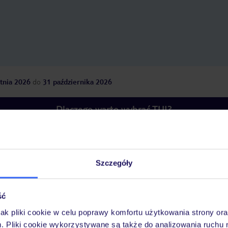
tnia 2026
do
31 października 2026
Dlaczego warto wybrać TUI?
óży
Tylko u nas opieka na
10
Szczegóły
30 lat w Polsce
wakacjach 24/7
ść
jak pliki cookie w celu poprawy komfortu użytkowania strony or
Pokoje
Wyżywienie
Atrakcje
Ważne i
m. Pliki cookie wykorzystywane są także do analizowania ruchu 