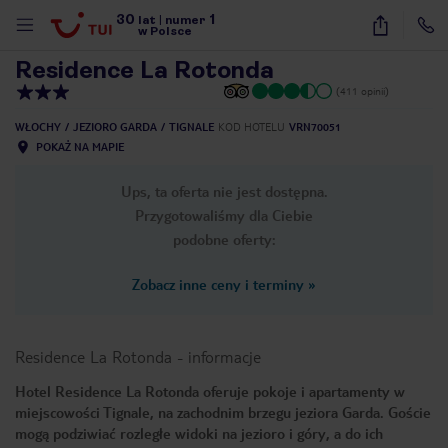
30
1
1
/
11
lat
|
numer
w Polsce
Residence La Rotonda
(411 opinii)
WŁOCHY
JEZIORO GARDA
TIGNALE
KOD HOTELU
VRN70051
POKAŻ NA MAPIE
Ups, ta oferta nie jest dostępna.
Przygotowaliśmy dla Ciebie
podobne oferty:
Zobacz inne ceny i terminy
»
Residence La Rotonda
-
informacje
Hotel Residence La Rotonda oferuje pokoje i apartamenty w
miejscowości Tignale, na zachodnim brzegu jeziora Garda. Goście
nute
mogą podziwiać rozległe widoki na jezioro i góry, a do ich