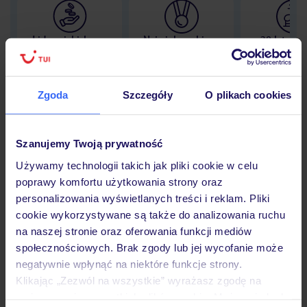
Lider niskich cen
Największe biuro
30 lat w P
podróży w Polsce
Zgoda
Szczegóły
O plikach cookies
Hotel
Szanujemy Twoją prywatność
Używamy technologii takich jak pliki cookie w celu
poprawy komfortu użytkowania strony oraz
Opinie
personalizowania wyświetlanych treści i reklam. Pliki
cookie wykorzystywane są także do analizowania ruchu
na naszej stronie oraz oferowania funkcji mediów
Pokoje
społecznościowych. Brak zgody lub jej wycofanie może
negatywnie wpłynąć na niektóre funkcje strony.
Klikając „Zezwól na wszystkie” wyrażasz zgodę na
Wyżywienie
umieszczenie wszystkich plików cookie. Możesz jednak