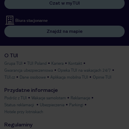
Czat w myTUI
Biura stacjonarne
Znajdź na mapie
O TUI
Grupa TUI
TUI Poland
Kariera
Kontakt
Gwarancja ubezpieczeniowa
Opieka TUI na wakacjach 24/7
TUI.cz
Dane osobowe
Aplikacja mobilna TUI
Opinie TUI
Przydatne informacje
Podróż z TUI
Wakacje samolotem
Reklamacje
Status reklamacji
Ubezpieczenia
Parkingi
Hotele przy lotniskach
Regulaminy