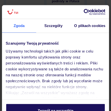
podróży w Polsce
Zgoda
Szczegóły
O plikach cookies
Hotel
Szanujemy Twoją prywatność
Opinie
Używamy technologii takich jak pliki cookie w celu
poprawy komfortu użytkowania strony oraz
personalizowania wyświetlanych treści i reklam. Pliki
cookie wykorzystywane są także do analizowania ruchu
Pokoje
na naszej stronie oraz oferowania funkcji mediów
społecznościowych. Brak zgody lub jej wycofanie może
negatywnie wpłynąć na niektóre funkcje strony.
Wyżywienie
Klikając „Zezwól na wszystkie” wyrażasz zgodę na
umieszczenie wszystkich plików cookie. Możesz jednak
personalizować swój wybór wchodząc w zakładkę
Atrakcje
„Szczegóły”
Zezwól na wszystkie