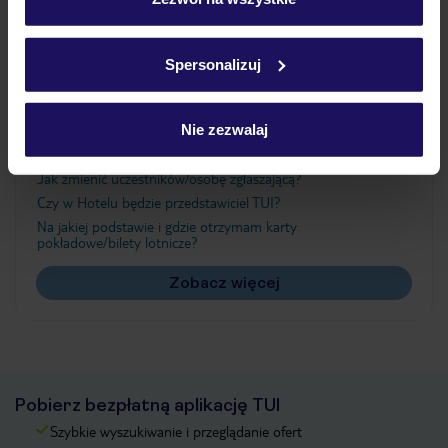
Szczegółowe informacje o plikach cookie znajdziesz
w
polityce plików cookies
oraz
polityce prywatności
.
Ważne informacje
Spersonalizuj
Nie zezwalaj
Często zadawane pytania
Jak zmienić uczestników/osobę zgłaszającą?
Czy w Hotelu będzie przedstawiciel TUI?
Na jakiej podstawie i gdzie otrzymam karty
pokładowe/bilety lotnicze?
Zobacz więcej
Pobierz bezpłatną aplikację TUI
Szybkie wyszukiwanie i przeglądanie ofert