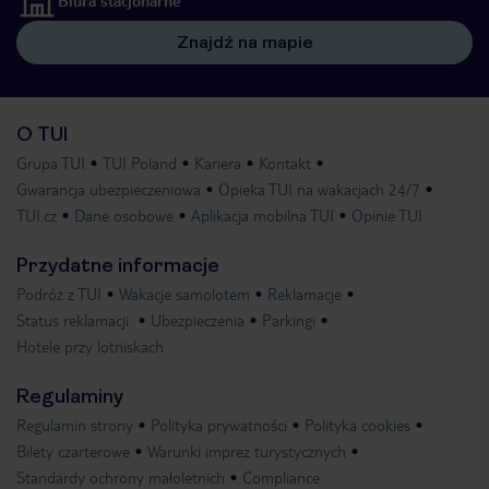
Biura stacjonarne
Znajdź na mapie
O TUI
Grupa TUI
TUI Poland
Kariera
Kontakt
Gwarancja ubezpieczeniowa
Opieka TUI na wakacjach 24/7
TUI.cz
Dane osobowe
Aplikacja mobilna TUI
Opinie TUI
Przydatne informacje
Podróż z TUI
Wakacje samolotem
Reklamacje
Status reklamacji
Ubezpieczenia
Parkingi
Hotele przy lotniskach
Regulaminy
Regulamin strony
Polityka prywatności
Polityka cookies
Bilety czarterowe
Warunki imprez turystycznych
Standardy ochrony małoletnich
Compliance