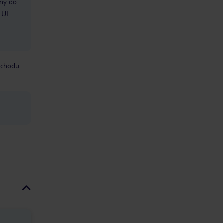
bny do
TUI.
.
mochodu