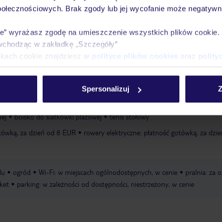
połecznościowych. Brak zgody lub jej wycofanie może negatywni
 płatność gotówką
miniklub: 4-11 lat - sierpień, w cenie
animacje dla dzi
eżności od sezonu
opieka nad dziećmi: maj - sierpień; w zależności od
ie” wyrażasz zgodę na umieszczenie wszystkich plików cookie
yskoteka: 4-11 lat, maj - sierpień, w cenie
łóżeczka dla dzieci/niemowląt:
wchodząc w zakładkę „Szczegóły”
zień
ikach cookie znajdziesz w
polityce plików cookies
oraz
polity
w cenie, zewnętrzny, zjeżdżalnia: w cenie, obowiązkowe noszenie czepków
ręczniki: za opłatą, płatność gotówką
Spersonalizuj
Z
nej
boisko do siatkówki plażowej
tenis stołowy
tówką, za dzień od 8 EUR
rowery elektryczne: płatność gotówką, za dzi
lu
ogród
Wi-Fi: w miejscach ogólnodostępnych, w cenie
pralnia: za o
ket
parking: w zależności od dostępności, niestrzeżony, w cenie