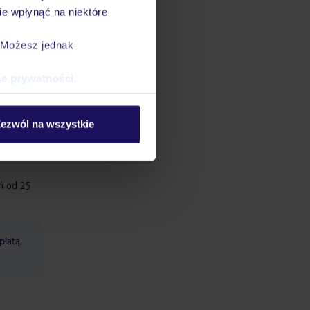
e wpłynąć na niektóre
eci: 4-
. Możesz jednak
ce prywatności
.
leżaki:
ezwól na wszystkie
eń od 25
płatą,