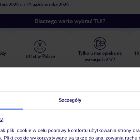
tnia 2026
do
31 października 2026
Dlaczego warto wybrać TUI?
óży
Tylko u nas opieka na
10
30 lat w Polsce
wakacjach 24/7
Pokoje
Wyżywienie
Atrakcje
Ważne i
Szczegóły
ść
jak pliki cookie w celu poprawy komfortu użytkowania strony or
ą
m. Pliki cookie wykorzystywane są także do analizowania ruchu 