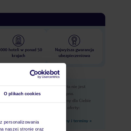
 000 hoteli w ponad 50
Najwyższa gwarancja
krajach
ubezpieczeniowa
nformacje
Ups, ta oferta nie jest
dostępna.
O plikach cookies
Przygotowaliśmy dla Ciebie
podobne oferty:
Zobacz inne ceny i terminy
»
az personalizowania
na naszej stronie oraz