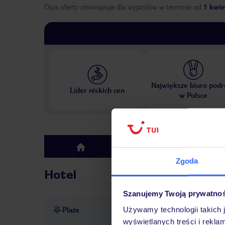
Opis oferty obowiązuje dla wyjazdów w terminie
od
1 kwie
Największe biuro podr
Lider niskich cen
w Polsce
Hotel
top
Zgoda
Hotel
Szanujemy Twoją prywatno
Plaża
Używamy technologii takich 
prywatna
ręczniki za opłat
wyświetlanych treści i rekla