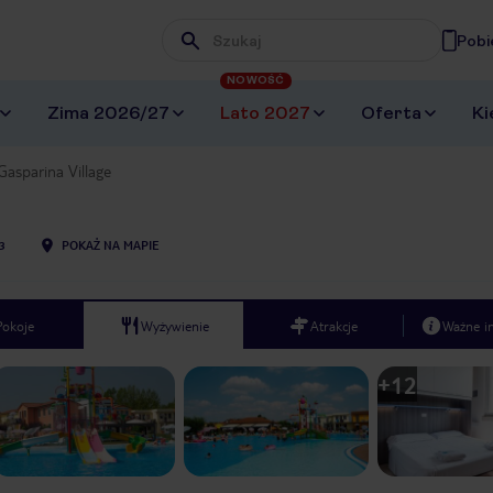
Pobi
Wpisz frazę, której szukasz
NOWOŚĆ
Zima 2026/27
Lato 2027
Oferta
Ki
Gasparina Village
3
POKAŻ NA MAPIE
Pokoje
Wyżywienie
Atrakcje
Ważne i
+
12