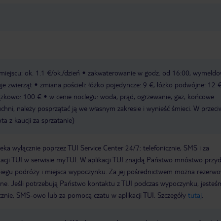
iejscu: ok. 1.1 €/ok./dzień
zakwaterowanie w godz. od 16:00, wymeldo
je zwierząt
zmiana pościeli: łóżko pojedyncze: 9 €, łóżko podwójne: 12 €
ązkowo: 100 €
w cenie noclegu: woda, prąd, ogrzewanie, gaz, końcowe
uchni, należy posprzątać ją we własnym zakresie i wynieść śmieci. W prze
ta z kaucji za sprzatanie)
a wyłącznie poprzez TUI Service Center 24/7: telefonicznie, SMS i za
acji TUI w serwisie myTUI. W aplikacji TUI znajdą Państwo mnóstwo przy
biegu podróży i miejsca wypoczynku. Za jej pośrednictwem można rezerw
wne. Jeśli potrzebują Państwo kontaktu z TUI podczas wypoczynku, jeste
icznie, SMS-owo lub za pomocą czatu w aplikacji TUI. Szczegóły
tutaj
.