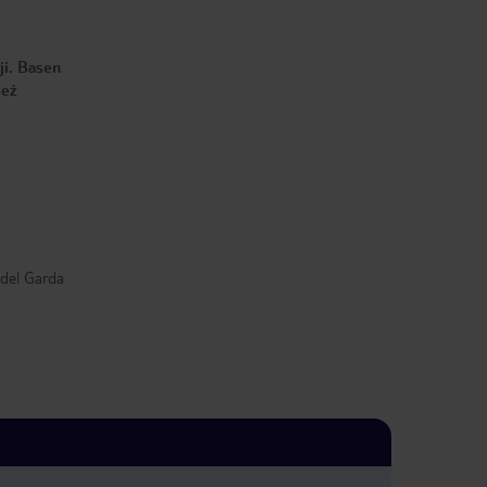
ji. Basen
ież
 del Garda