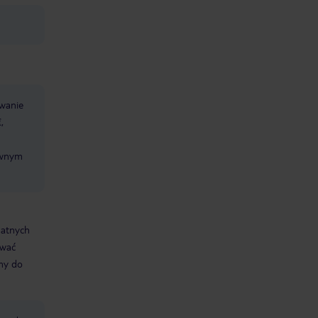
wanie
,
ciwnym
datnych
ować
śmy do