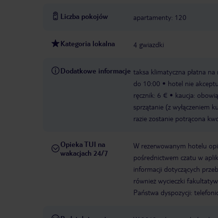
Liczba pokojów
apartamenty: 120
Kategoria lokalna
4 gwiazdki
Dodatkowe informacje
taksa klimatyczna płatna na m
do 10:00
hotel nie akceptu
ręcznik: 6 €
kaucja: obowi
sprzątanie (z wyłączeniem k
razie zostanie potrącona kwo
Opieka TUI na
W rezerwowanym hotelu opiek
wakacjach 24/7
pośrednictwem czatu w aplik
informacji dotyczących prze
również wycieczki fakultaty
Państwa dyspozycji: telefon