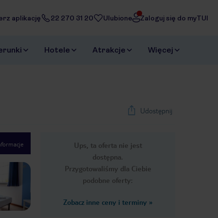
erz aplikację
22 270 31 20
Ulubione
Zaloguj się do myTUI
erunki
Hotele
Atrakcje
Więcej
Udostępnij
nformacje
Ups, ta oferta nie jest
1
/
18
dostępna.
Next slide
Przygotowaliśmy dla Ciebie
podobne oferty:
Zobacz inne ceny i terminy
»