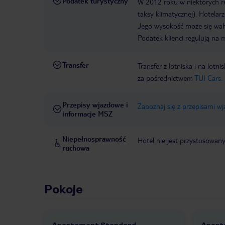
Podatek turystyczny
W 2012 roku w niektórych 
taksy klimatycznej). Hotelar
Jego wysokość może się waha
Podatek klienci regulują na 
Transfer
Transfer z lotniska i na l
za pośrednictwem
TUI Cars.
Przepisy wjazdowe i
Zapoznaj się z przepisami w
informacje MSZ
Niepełnosprawność
Hotel nie jest przystosowan
ruchowa
Pokoje