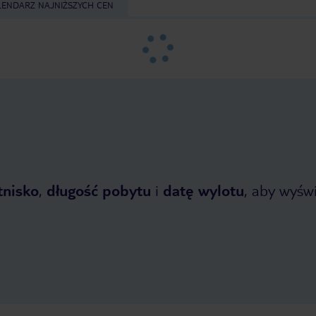
LENDARZ NAJNIŻSZYCH CEN
tnisko
,
długość pobytu
i
datę wylotu
, aby wyświe