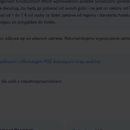
regionach turystycznych Włoch wprowadzono podatek turystyczny (podo
ze decydują, czy będą go pobierać od swoich gości i nie jest on zależny od 
ć od 1 do 7 € od osoby za dzień, zależnie od regionu i standardu hotelu
miejscu po przyjeździe do hotelu.
otnisko odbywa się we własnym zakresie. Rekomendujemy wypożyczenie sa
jazdowymi i informacjami MSZ dotyczącymi kraju podróży
.
y dla osób z niepełnosprawnościami