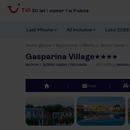
30
lat
|
numer
1
w Polsce
Last Minute
All Inclusive
Lato 2026
Strona główna
Wypoczynek
Włochy
Jezioro Garda
Gasparina Village
WŁOCHY
JEZIORO GARDA
PESCHIERA
KOD HOTELU
VRN8505
Hotel
top
Previous slide