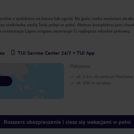
entów z widokiem na basen lub ogród. Na gości czeka mnóstwo atrakc
 czy siatkówkę umilą Twój pobyt w pełni. Atutem kompleksu jest równ
a restauracja Lapos origano zaserwuje Ci najlepsze włoskie potrawy.
baw
TUI Service Center 24/7 + TUI App
Położenie:
ok. 5 km od centrum Peschiera
ok. 400 m od plaży
Rozszerz ubezpieczenie i ciesz się wakacjami w pełni