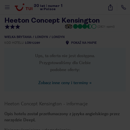
30
1
1
/
29
lat
|
numer
w Polsce
Heeton Concept Kensington
(2821 opinii)
WIELKA BRYTANIA
LONDYN
LONDYN
KOD HOTELU
LON12289
POKAŻ NA MAPIE
Ups, ta oferta nie jest dostępna.
Przygotowaliśmy dla Ciebie
podobne oferty:
Zobacz inne ceny i terminy
»
Heeton Concept Kensington
-
informacje
Opis hotelu został przetłumaczony z języka angielskiego przez
narzędzie DeepL
nute
Najpopularniejsze udogodnienia: