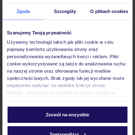
Hotel
Zgoda
Szczegóły
O plikach cookies
Opinie
Szanujemy Twoją prywatność
Używamy technologii takich jak pliki cookie w celu
Pokoje
poprawy komfortu użytkowania strony oraz
personalizowania wyświetlanych treści i reklam. Pliki
cookie wykorzystywane są także do analizowania ruchu
Wyżywienie
na naszej stronie oraz oferowania funkcji mediów
społecznościowych. Brak zgody lub jej wycofanie może
negatywnie wpłynąć na niektóre funkcje strony.
Atrakcje
Klikając „Zezwól na wszystkie” wyrażasz zgodę na
umieszczenie wszystkich plików cookie. Możesz jednak
personalizować swój wybór wchodząc w zakładkę
Ważne informacje
„Szczegóły”
Zezwól na wszystkie
Szczegółowe informacje o plikach cookie znajdziesz
w
polityce plików cookies
oraz
polityce prywatności
.
Spersonalizuj