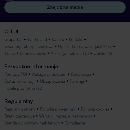
Znajdź na mapie
O TUI
Grupa TUI
TUI Poland
Kariera
Kontakt
Gwarancja ubezpieczeniowa
Opieka TUI na wakacjach 24/7
TUI.cz
Dane osobowe
Aplikacja mobilna TUI
Opinie TUI
Przydatne informacje
Podróż z TUI
Wakacje samolotem
Reklamacje
Status reklamacji
Ubezpieczenia
Parkingi
Hotele przy lotniskach
Regulaminy
Regulamin strony
Polityka prywatności
Polityka cookies
Bilety czarterowe
Warunki imprez turystycznych
Standardy ochrony małoletnich
Compliance