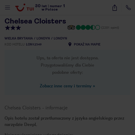
30
1
1
/
41
lat
|
numer
w Polsce
Chelsea Cloisters
(2201 opinii)
WIELKA BRYTANIA
LONDYN
LONDYN
KOD HOTELU
LON12549
POKAŻ NA MAPIE
Ups, ta oferta nie jest dostępna.
Przygotowaliśmy dla Ciebie
podobne oferty:
Zobacz inne ceny i terminy
»
Chelsea Cloisters
-
informacje
Opis hotelu został przetłumaczony z języka angielskiego przez
narzędzie DeepL
nute
Najpopularniejsze udogodnienia: