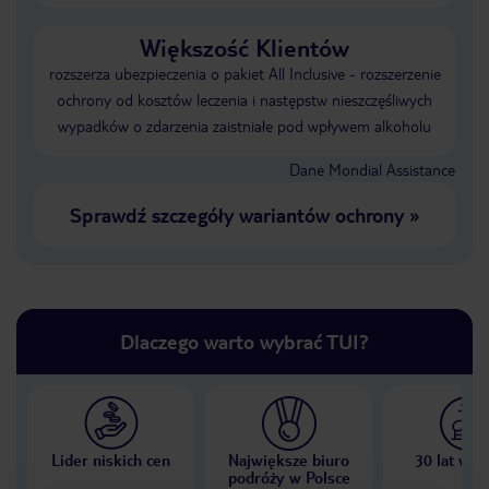
Większość Klientów
rozszerza ubezpieczenia o pakiet All Inclusive - rozszerzenie
ochrony od kosztów leczenia i następstw nieszczęśliwych
wypadków o zdarzenia zaistniałe pod wpływem alkoholu
Dane Mondial Assistance
Sprawdź szczegóły wariantów ochrony
»
Dlaczego warto wybrać TUI?
Lider niskich cen
Największe biuro
30 lat w P
podróży w Polsce