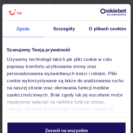
Zgoda
Szczegóły
O plikach cookies
Hotel
Szanujemy Twoją prywatność
Opinie
Używamy technologii takich jak pliki cookie w celu
poprawy komfortu użytkowania strony oraz
personalizowania wyświetlanych treści i reklam. Pliki
Pokoje
cookie wykorzystywane są także do analizowania ruchu
na naszej stronie oraz oferowania funkcji mediów
społecznościowych. Brak zgody lub jej wycofanie może
Wyżywienie
negatywnie wpłynąć na niektóre funkcje strony.
Klikając „Zezwól na wszystkie” wyrażasz zgodę na
umieszczenie wszystkich plików cookie. Możesz jednak
Atrakcje
personalizować swój wybór wchodząc w zakładkę
„Szczegóły”
Zezwól na wszystkie