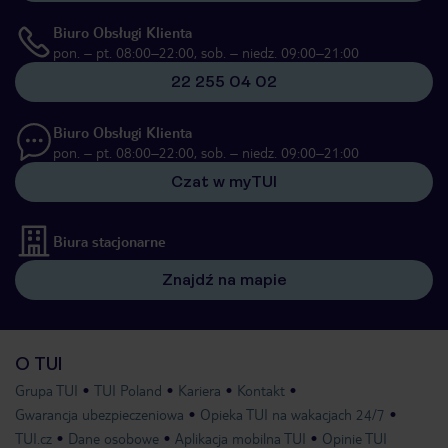
Biuro Obsługi Klienta
pon. – pt. 08:00–22:00, sob. – niedz. 09:00–21:00
22 255 04 02
Biuro Obsługi Klienta
pon. – pt. 08:00–22:00, sob. – niedz. 09:00–21:00
Czat w myTUI
Biura stacjonarne
Znajdź na mapie
O TUI
Grupa TUI
TUI Poland
Kariera
Kontakt
Gwarancja ubezpieczeniowa
Opieka TUI na wakacjach 24/7
TUI.cz
Dane osobowe
Aplikacja mobilna TUI
Opinie TUI