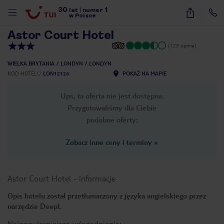
30
1
1
/
18
lat
|
numer
w Polsce
Astor Court Hotel
(123 opinie)
WIELKA BRYTANIA
LONDYN
LONDYN
KOD HOTELU
LON12124
POKAŻ NA MAPIE
Ups, ta oferta nie jest dostępna.
Przygotowaliśmy dla Ciebie
podobne oferty:
Zobacz inne ceny i terminy
»
Astor Court Hotel
-
informacje
Opis hotelu został przetłumaczony z języka angielskiego przez
narzędzie DeepL
nute
Najpopularniejsze udogodnienia: