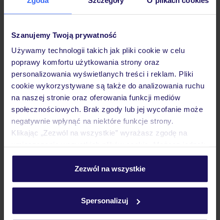
Hotel
Szanujemy Twoją prywatność
Pokoje
Używamy technologii takich jak pliki cookie w celu
poprawy komfortu użytkowania strony oraz
Wyżywienie
personalizowania wyświetlanych treści i reklam. Pliki
cookie wykorzystywane są także do analizowania ruchu
na naszej stronie oraz oferowania funkcji mediów
Atrakcje
społecznościowych. Brak zgody lub jej wycofanie może
negatywnie wpłynąć na niektóre funkcje strony.
Klikając „Zezwól na wszystkie” wyrażasz zgodę na
umieszczenie wszystkich plików cookie. Możesz jednak
Ważne informacje
personalizować swój wybór wchodząc w zakładkę
„Szczegóły”
Zezwól na wszystkie
Szczegółowe informacje o plikach cookie znajdziesz
Często zadawane pytania
w
polityce plików cookies
oraz
polityce prywatności
.
Spersonalizuj
Jak zmienić uczestników/osobę zgłaszającą?
Czy w Hotelu będzie przedstawiciel TUI?