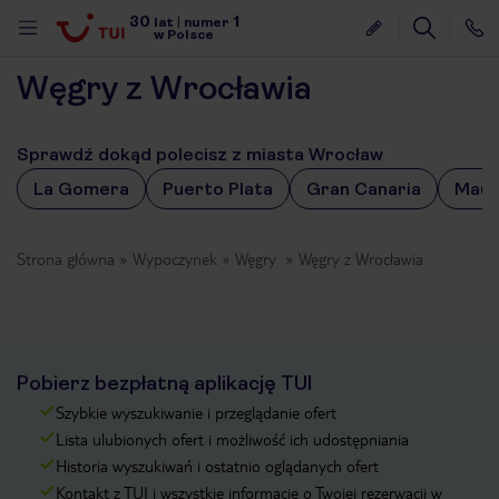
30
1
lat
|
numer
w Polsce
Węgry z Wrocławia
Sprawdź dokąd polecisz z miasta Wrocław
La Gomera
Puerto Plata
Gran Canaria
Maur
Strona główna
Wypoczynek
Węgry
Węgry z Wrocławia
Pobierz bezpłatną aplikację TUI
Szybkie wyszukiwanie i przeglądanie ofert
Lista ulubionych ofert i możliwość ich udostępniania
Historia wyszukiwań i ostatnio oglądanych ofert
nute
Kontakt z TUI i wszystkie informacje o Twojej rezerwacji w