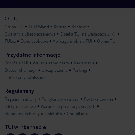
O TUI
Grupa TUI
TUI Poland
Kariera
Kontakt
Gwarancja ubezpieczeniowa
Opieka TUI na wakacjach 24/7
TUI.cz
Dane osobowe
Aplikacja mobilna TUI
Opinie TUI
Przydatne informacje
Podróż z TUI
Wakacje samolotem
Reklamacje
Status reklamacji
Ubezpieczenia
Parkingi
Hotele przy lotniskach
Regulaminy
Regulamin strony
Polityka prywatności
Polityka cookies
Bilety czarterowe
Warunki imprez turystycznych
Standardy ochrony małoletnich
Compliance
TUI w Internecie