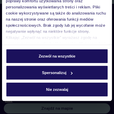
poprawy komfortu użytkowania strony oraz
personalizowania wyświetlanych treści i reklam. Pliki
cookie wykorzystywane są także do analizowania ruchu
Skontaktuj się z nami
na naszej stronie oraz oferowania funkcji mediów
Telefoniczne Centrum Rezerwacji
pon. – pt. 08:00–22:00, sob. – niedz. 09:00–21:00
społecznościowych. Brak zgody lub jej wycofanie może
negatywnie wpłynąć na niektóre funkcje strony.
22 270 31 20
Klikając „Zezwól na wszystkie” wyrażasz zgodę na
umieszczenie wszystkich plików cookie. Możesz jednak
Biuro Obsługi Klienta
personalizować swój wybór wchodząc w zakładkę
pon. – pt. 08:00–22:00, sob. – niedz. 09:00–21:00
„Szczegóły”
Zezwól na wszystkie
22 255 04 02
Szczegółowe informacje o plikach cookie znajdziesz
w
polityce plików cookies
oraz
polityce prywatności
.
Biuro Obsługi Klienta
Spersonalizuj
pon. – pt. 08:00–22:00, sob. – niedz. 09:00–21:00
Czat w myTUI
Nie zezwalaj
Biura stacjonarne
Znajdź na mapie