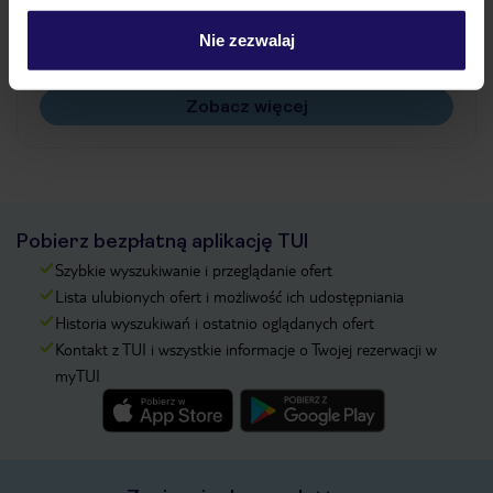
Czy w Hotelu będzie przedstawiciel TUI?
Nie zezwalaj
Na jakiej podstawie i gdzie otrzymam karty
pokładowe/bilety lotnicze?
Zobacz więcej
Pobierz bezpłatną aplikację TUI
Szybkie wyszukiwanie i przeglądanie ofert
Lista ulubionych ofert i możliwość ich udostępniania
Historia wyszukiwań i ostatnio oglądanych ofert
Kontakt z TUI i wszystkie informacje o Twojej rezerwacji w
myTUI