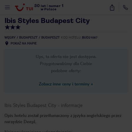
30
1
1
/
40
lat
|
numer
w Polsce
Ibis Styles Budapest City
WĘGRY
BUDAPESZT
BUDAPESZT
KOD HOTELU
BUD21087
POKAŻ NA MAPIE
Ups, ta oferta nie jest dostępna.
Przygotowaliśmy dla Ciebie
podobne oferty:
Zobacz inne ceny i terminy
»
Ibis Styles Budapest City
-
informacje
Opis hotelu został przetłumaczony z języka angielskiego przez
narzędzie DeepL
nute
Najpopularniejsze udogodnienia: