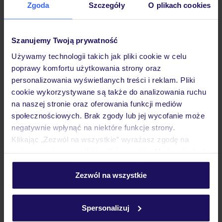
Zgoda
Szczegóły
O plikach cookies
Hotel
Szanujemy Twoją prywatność
Pokoje
Używamy technologii takich jak pliki cookie w celu
poprawy komfortu użytkowania strony oraz
personalizowania wyświetlanych treści i reklam. Pliki
Wyżywienie
cookie wykorzystywane są także do analizowania ruchu
na naszej stronie oraz oferowania funkcji mediów
społecznościowych. Brak zgody lub jej wycofanie może
Atrakcje
negatywnie wpłynąć na niektóre funkcje strony.
Klikając „Zezwól na wszystkie” wyrażasz zgodę na
umieszczenie wszystkich plików cookie. Możesz jednak
Ważne informacje
personalizować swój wybór wchodząc w zakładkę
„Szczegóły”
Zezwól na wszystkie
Szczegółowe informacje o plikach cookie znajdziesz
w
polityce plików cookies
oraz
polityce prywatności
.
Często zadawane pytania
Spersonalizuj
Jak zmienić uczestników/osobę zgłaszającą?