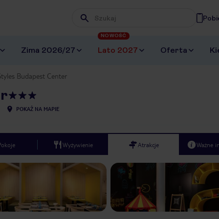
Pobi
Wpisz frazę, której szukasz
NOWOŚĆ
Zima 2026/27
Lato 2027
Oferta
Ki
 Styles Budapest Center
er
POKAŻ NA MAPIE
Pokoje
Wyżywienie
Atrakcje
Ważne i