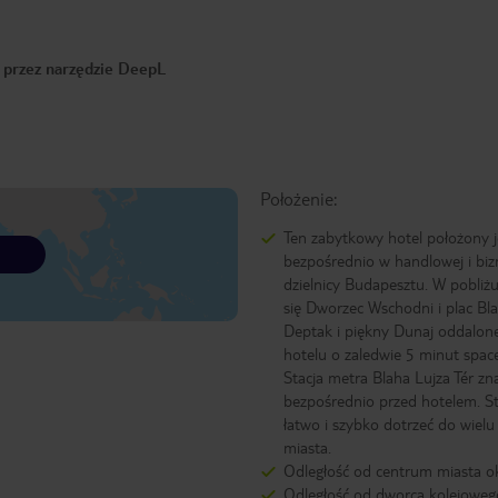
o przez narzędzie DeepL
Położenie:
Ten zabytkowy hotel położony j
bezpośrednio w handlowej i bi
dzielnicy Budapesztu. W pobliżu
się Dworzec Wschodni i plac Bla
Deptak i piękny Dunaj oddalon
hotelu o zaledwie 5 minut spac
Stacja metra Blaha Lujza Tér zna
bezpośrednio przed hotelem. 
łatwo i szybko dotrzeć do wielu 
miasta.
Odległość od centrum miasta o
Odległość od dworca kolejoweg