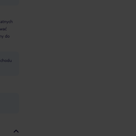
datnych
ować
śmy do
mochodu