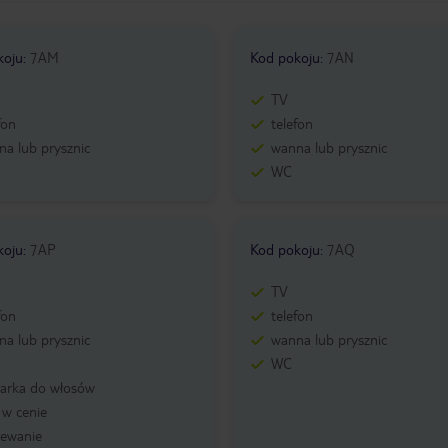
koju
:
7AM
Kod pokoju
:
7AN
TV
fon
telefon
a lub prysznic
wanna lub prysznic
WC
koju
:
7AP
Kod pokoju
:
7AQ
TV
fon
telefon
a lub prysznic
wanna lub prysznic
WC
zarka do włosów
: w cenie
zewanie