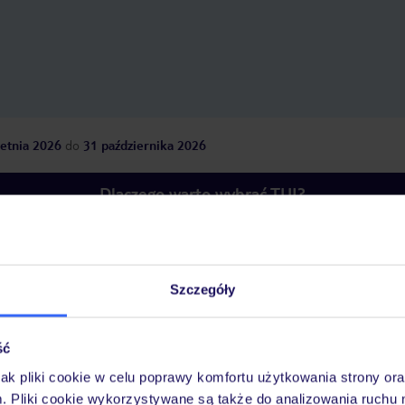
etnia 2026
do
31 października 2026
Dlaczego warto wybrać TUI?
óży
Tylko u nas opieka na
10
Szczegóły
30 lat w Polsce
wakacjach 24/7
ść
jak pliki cookie w celu poprawy komfortu użytkowania strony or
Pokoje
Wyżywienie
Atrakcje
Ważne i
m. Pliki cookie wykorzystywane są także do analizowania ruchu 