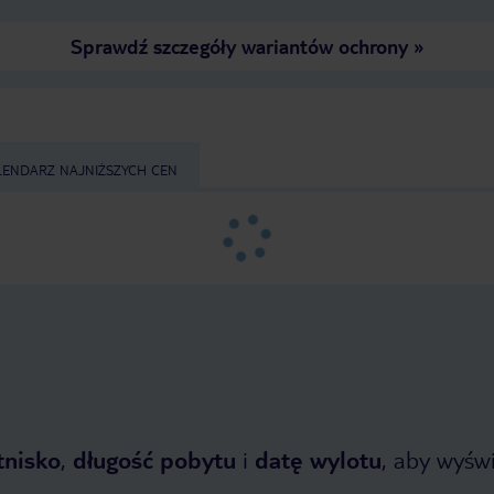
Sprawdź szczegóły wariantów ochrony
»
LENDARZ NAJNIŻSZYCH CEN
tnisko
,
długość pobytu
i
datę wylotu
, aby wyświe