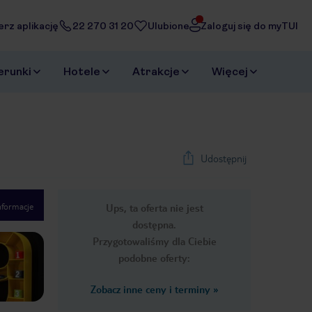
erz aplikację
22 270 31 20
Ulubione
Zaloguj się do myTUI
erunki
Hotele
Atrakcje
Więcej
Udostępnij
nformacje
Ups, ta oferta nie jest
1
/
4
dostępna.
Next slide
Przygotowaliśmy dla Ciebie
podobne oferty:
Zobacz inne ceny i terminy
»