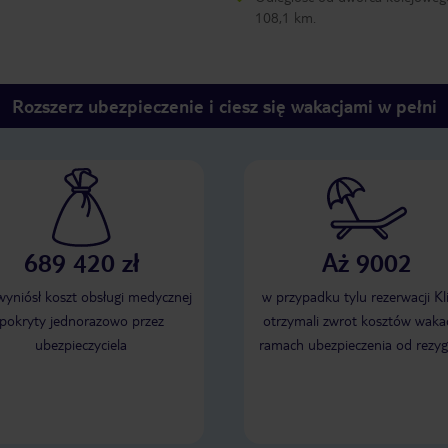
108,1 km.
Rozszerz ubezpieczenie i ciesz się wakacjami w pełni
689 420 zł
Aż 9002
 wyniósł koszt obsługi medycznej
w przypadku tylu rezerwacji Kl
pokryty jednorazowo przez
otrzymali zwrot kosztów wakac
ubezpieczyciela
ramach ubezpieczenia od rezyg