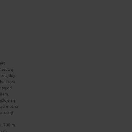
est
znesowej
 znajduje
ha Lujza.
e są od
erem.
jduje się
Stąd można
atrakcji
k. 700 m
o ok.