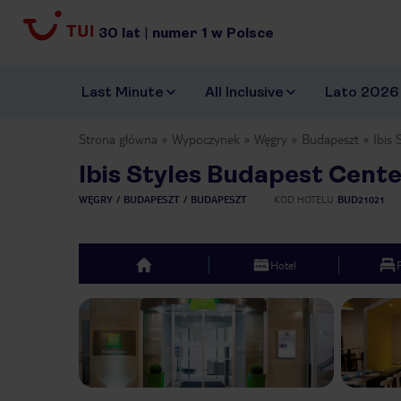
30
lat
|
numer
1
w Polsce
Last Minute
All Inclusive
Lato 2026
Strona główna
Wypoczynek
Węgry
Budapeszt
Ibis
Ibis Styles Budapest Cent
WĘGRY
BUDAPESZT
BUDAPESZT
KOD HOTELU
BUD21021
Hotel
top
Previous slide