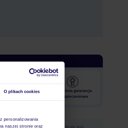
 000 hoteli w ponad 50
Najwyższa gwarancja
O plikach cookies
krajach
ubezpieczeniowa
az personalizowania
nformacje
na naszej stronie oraz
Ups, ta oferta nie jest