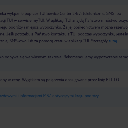
a wyłącznie poprzez TUI Service Center 24/7: telefonicznie, SMS i za
acji TUI w serwisie myTUI. W aplikacji TUI znajdą Państwo mnóstwo przy
biegu podróży i miejsca wypoczynku. Za jej pośrednictwem można rezerw
wne. Jeśli potrzebują Państwo kontaktu z TUI podczas wypoczynku, jeste
icznie, SMS-owo lub za pomocą czatu w aplikacji TUI. Szczegóły
tutaj
.
otnisko odbywa się we własnym zakresie. Rekomendujemy wypożyczenie sa
zony w cenę. Wyjątkiem są połączenia obsługiwane przez linię PLL LOT.
jazdowymi i informacjami MSZ dotyczącymi kraju podróży
.