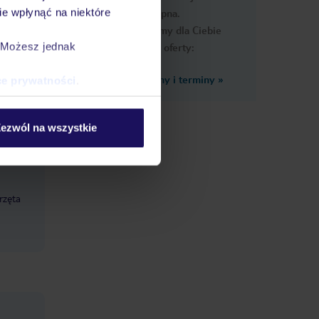
e wpłynąć na niektóre
dostępna.
Przygotowaliśmy dla Ciebie
. Możesz jednak
podobne oferty:
Zobacz inne ceny i terminy
»
ce prywatności
.
ezwól na wszystkie
rzęta