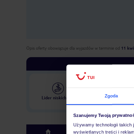
Opis oferty obowiązuje dla wyjazdów w terminie
od
11 kwi
Największe biuro podr
Zgoda
Lider niskich cen
w Polsce
Szanujemy Twoją prywatno
Używamy technologii takich 
Hotel
wyświetlanych treści i rekla
top