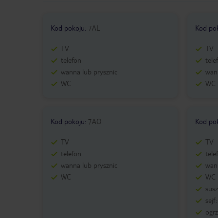
Kod pokoju
:
7AL
Kod po
TV
TV
telefon
tele
wanna lub prysznic
wann
WC
WC
Kod pokoju
:
7AO
Kod po
TV
TV
telefon
tele
wanna lub prysznic
wann
WC
WC
sus
sejf
ogr