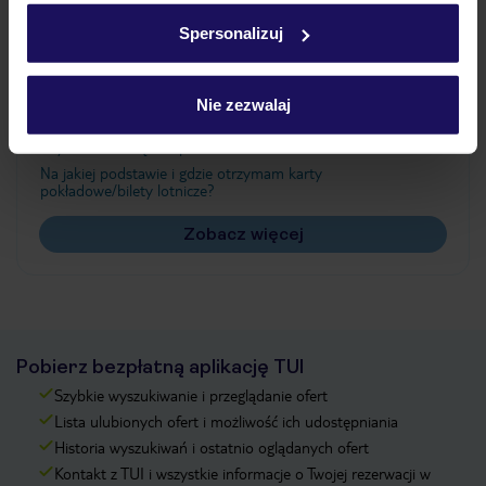
w
polityce plików cookies
oraz
polityce prywatności
.
Spersonalizuj
Często zadawane pytania
Nie zezwalaj
Jak zmienić uczestników/osobę zgłaszającą?
Czy w Hotelu będzie przedstawiciel TUI?
Na jakiej podstawie i gdzie otrzymam karty
pokładowe/bilety lotnicze?
Zobacz więcej
Pobierz bezpłatną aplikację TUI
Szybkie wyszukiwanie i przeglądanie ofert
Lista ulubionych ofert i możliwość ich udostępniania
Historia wyszukiwań i ostatnio oglądanych ofert
Kontakt z TUI i wszystkie informacje o Twojej rezerwacji w