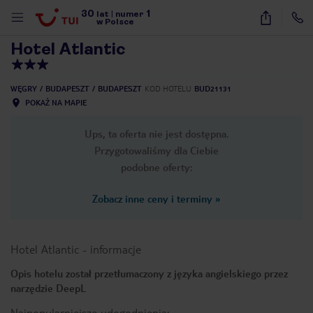
30
1
1
/
22
lat
|
numer
w Polsce
Hotel Atlantic
WĘGRY
BUDAPESZT
BUDAPESZT
KOD HOTELU
BUD21131
POKAŻ NA MAPIE
Ups, ta oferta nie jest dostępna.
Przygotowaliśmy dla Ciebie
podobne oferty:
Zobacz inne ceny i terminy
»
Hotel Atlantic
-
informacje
Opis hotelu został przetłumaczony z języka angielskiego przez
narzędzie DeepL
nute
Najpopularniejsze udogodnienia: