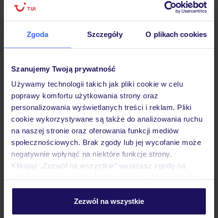
podróży w Polsce
Zgoda
Szczegóły
O plikach cookies
Hotel
Szanujemy Twoją prywatność
Używamy technologii takich jak pliki cookie w celu
poprawy komfortu użytkowania strony oraz
Pokoje
personalizowania wyświetlanych treści i reklam. Pliki
cookie wykorzystywane są także do analizowania ruchu
na naszej stronie oraz oferowania funkcji mediów
Wyżywienie
społecznościowych. Brak zgody lub jej wycofanie może
negatywnie wpłynąć na niektóre funkcje strony.
Klikając „Zezwól na wszystkie” wyrażasz zgodę na
Atrakcje
umieszczenie wszystkich plików cookie. Możesz jednak
personalizować swój wybór wchodząc w zakładkę
„Szczegóły”
Zezwól na wszystkie
Ważne informacje
Szczegółowe informacje o plikach cookie znajdziesz