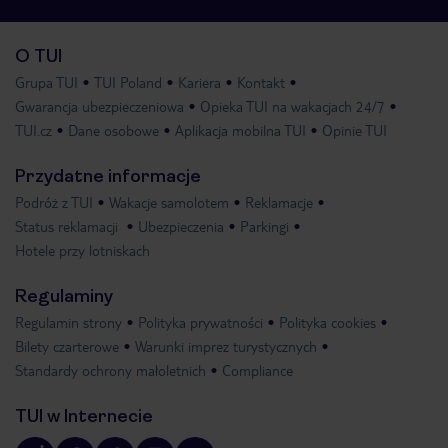
O TUI
Grupa TUI
TUI Poland
Kariera
Kontakt
Gwarancja ubezpieczeniowa
Opieka TUI na wakacjach 24/7
TUI.cz
Dane osobowe
Aplikacja mobilna TUI
Opinie TUI
Przydatne informacje
Podróż z TUI
Wakacje samolotem
Reklamacje
Status reklamacji
Ubezpieczenia
Parkingi
Hotele przy lotniskach
Regulaminy
Regulamin strony
Polityka prywatności
Polityka cookies
Bilety czarterowe
Warunki imprez turystycznych
Standardy ochrony małoletnich
Compliance
TUI w Internecie