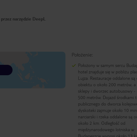
o przez narzędzie DeepL
Położenie:
Położony w samym sercu Buda
hotel znajduje się w pobliżu pla
Lujza. Restauracje oddalone są
obiektu o około 200 metrów, a 
sklepy i dworzec autobusowy - 
500 metrów. Dojazd środkami t
publicznego do dworca kolejow
dyskoteki zajmuje około 10 min
narciarski i rzeka oddalone są o
około 2 km. Odległość od
międzynarodowego lotniska w
Budapeszcie wynosi około 13 k