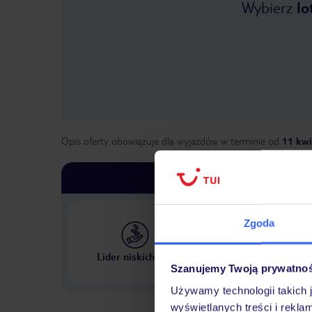
Wybierz
lo
Opis oferty obowiązuje dla wyjazdów w terminie
od
11 kwi
Zgoda
Największe biuro podr
Lider niskich cen
w Polsce
Szanujemy Twoją prywatno
Używamy technologii takich 
wyświetlanych treści i rekla