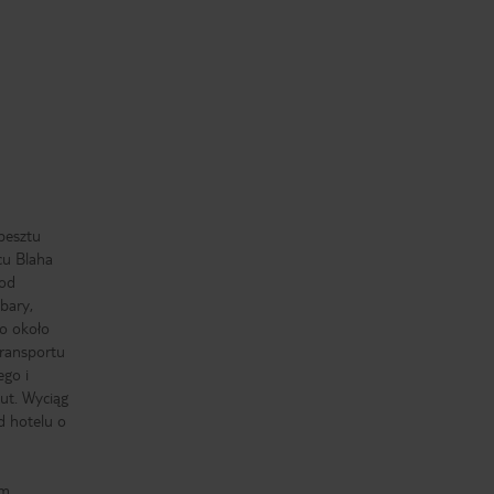
pesztu
cu Blaha
 od
bary,
o około
ransportu
ego i
ut. Wyciąg
d hotelu o
m.