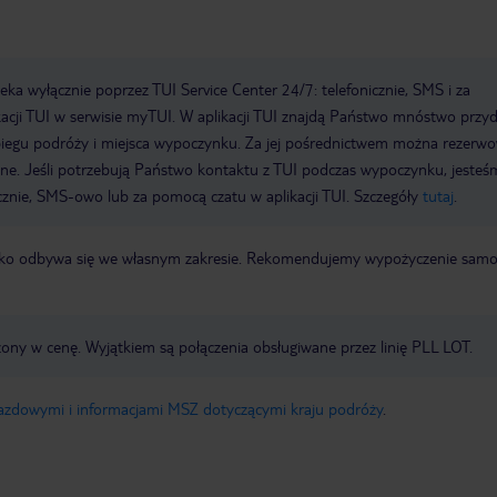
a wyłącznie poprzez TUI Service Center 24/7: telefonicznie, SMS i za
acji TUI w serwisie myTUI. W aplikacji TUI znajdą Państwo mnóstwo przy
biegu podróży i miejsca wypoczynku. Za jej pośrednictwem można rezerw
wne. Jeśli potrzebują Państwo kontaktu z TUI podczas wypoczynku, jeste
icznie, SMS-owo lub za pomocą czatu w aplikacji TUI. Szczegóły
tutaj
.
otnisko odbywa się we własnym zakresie. Rekomendujemy wypożyczenie sa
zony w cenę. Wyjątkiem są połączenia obsługiwane przez linię PLL LOT.
jazdowymi i informacjami MSZ dotyczącymi kraju podróży
.