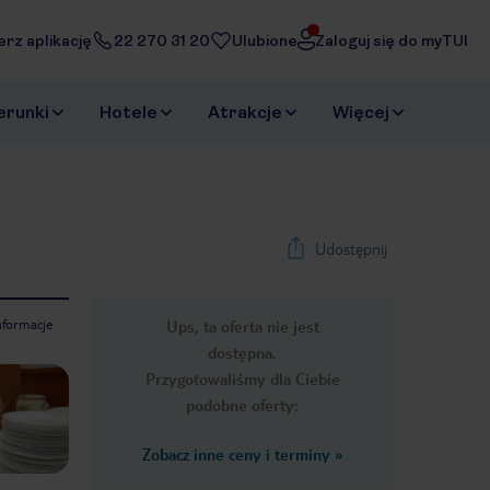
erz aplikację
22 270 31 20
Ulubione
Zaloguj się do myTUI
erunki
Hotele
Atrakcje
Więcej
Udostępnij
nformacje
Ups, ta oferta nie jest
1
/
22
dostępna.
Next slide
Przygotowaliśmy dla Ciebie
podobne oferty:
Zobacz inne ceny i terminy
»