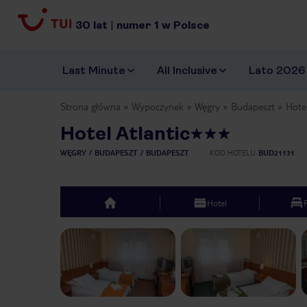
30
lat
|
numer
1
w Polsce
Last Minute
All Inclusive
Lato 2026
Strona główna
Wypoczynek
Węgry
Budapeszt
Hotel
Hotel Atlantic
WĘGRY
BUDAPESZT
BUDAPESZT
KOD HOTELU
BUD21131
Hotel
top
Previous slide