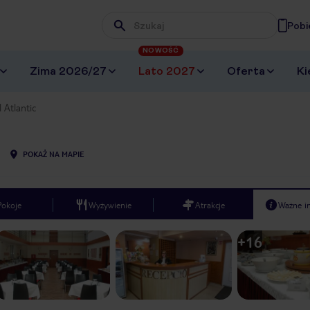
Pobi
Wpisz frazę, której szukasz
NOWOŚĆ
Zima 2026/27
Lato 2027
Oferta
Ki
 Atlantic
POKAŻ NA MAPIE
Pokoje
Wyżywienie
Atrakcje
Ważne i
+
16