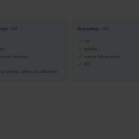
koju
:
7AB
Kod pokoju
:
7AC
TV
fon
telefon
a lub prysznic
wanna lub prysznic
WC
aż pokoju zależy od obłożenia