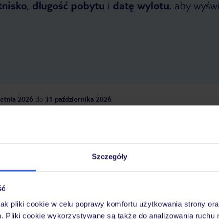
tnisko
,
długość pobytu
i
datę wylotu
, aby wyświe
etnia 2026
do
31 października 2026
Dlaczego warto wybrać TUI?
Szczegóły
óży
Tylko u nas opieka na
10
30 lat w Polsce
wakacjach 24/7
ść
jak pliki cookie w celu poprawy komfortu użytkowania strony or
m. Pliki cookie wykorzystywane są także do analizowania ruchu 