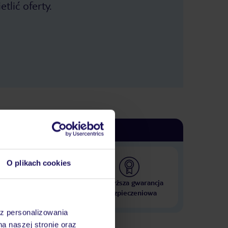
tlić oferty.
O plikach cookies
 000 hoteli w ponad 50
Najwyższa gwarancja
krajach
ubezpieczeniowa
az personalizowania
na naszej stronie oraz