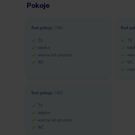
Pokoje
Kod pokoju
:
7AA
Kod po
TV
TV
telefon
tele
wanna lub prysznic
wann
WC
WC
metr
Kod pokoju
:
7AD
TV
telefon
wanna lub prysznic
WC