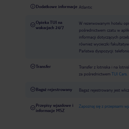
Dodatkowe informacje
Atlantic
Opieka TUI na
W rezerwowanym hotelu opiek
wakacjach 24/7
pośrednictwem czatu w aplik
informacji dotyczących prze
również wycieczki fakultaty
Państwa dyspozycji: telefon
Transfer
Transfer z lotniska i na l
za pośrednictwem
TUI Cars.
Bagaż rejestrowany
Bagaż rejestrowany jest wlic
Przepisy wjazdowe i
Zapoznaj się z przepisami w
informacje MSZ