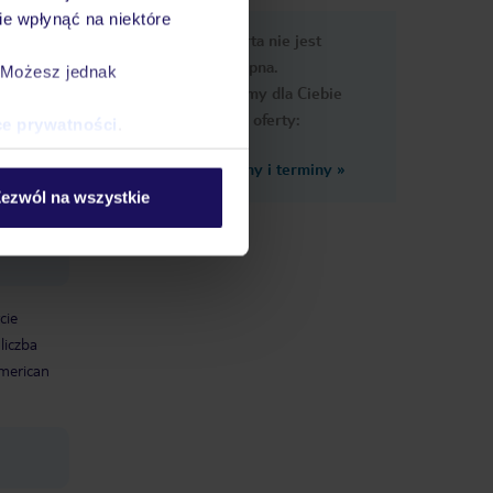
e wpłynąć na niektóre
nformacje
Ups, ta oferta nie jest
dostępna.
. Możesz jednak
Przygotowaliśmy dla Ciebie
podobne oferty:
ce prywatności
.
Zobacz inne ceny i terminy
»
kryty
ezwól na wszystkie
ją do
ajduje
cie
liczba
merican