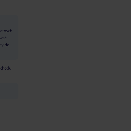
datnych
ować
śmy do
mochodu