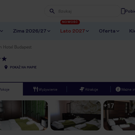
Pobi
Wpisz frazę, której szukasz
NOWOŚĆ
Zima 2026/27
Lato 2027
Oferta
Ki
n Hotel Budapest
POKAŻ NA MAPIE
Pokoje
Wyżywienie
Atrakcje
Ważne i
+
17