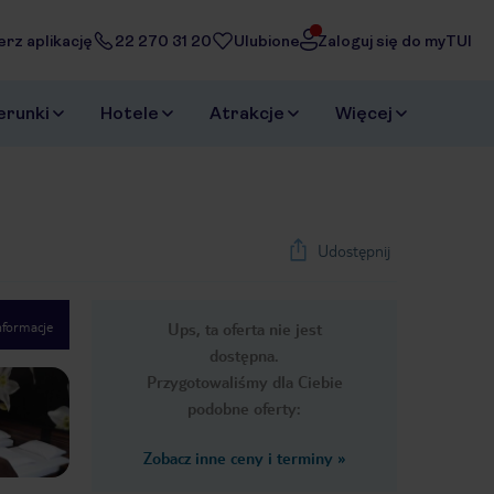
erz aplikację
22 270 31 20
Ulubione
Zaloguj się do myTUI
erunki
Hotele
Atrakcje
Więcej
Udostępnij
nformacje
Ups, ta oferta nie jest
1
/
23
dostępna.
Next slide
Przygotowaliśmy dla Ciebie
podobne oferty:
Zobacz inne ceny i terminy
»