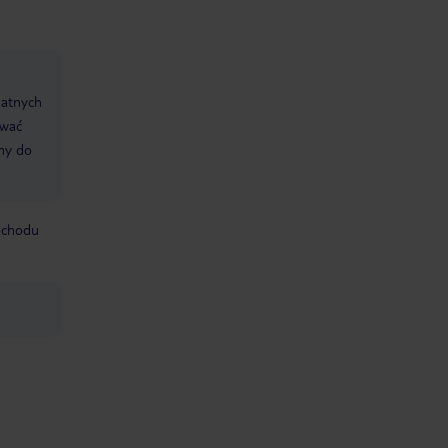
datnych
ować
śmy do
mochodu