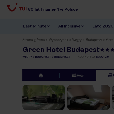
30
lat
|
numer
1
w Polsce
Last Minute
All Inclusive
Lato 2026
Strona główna
Wypoczynek
Węgry
Budapeszt
Gree
Green Hotel Budapest
WĘGRY
BUDAPESZT
BUDAPESZT
KOD HOTELU
BUD21221
Hotel
top
Previous slide