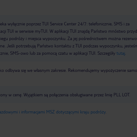
a wyłącznie poprzez TUI Service Center 24/7: telefonicznie, SMS i za
acji TUI w serwisie myTUI. W aplikacji TUI znajdą Państwo mnóstwo przy
biegu podróży i miejsca wypoczynku. Za jej pośrednictwem można rezerw
wne. Jeśli potrzebują Państwo kontaktu z TUI podczas wypoczynku, jeste
icznie, SMS-owo lub za pomocą czatu w aplikacji TUI. Szczegóły
tutaj
.
otnisko odbywa się we własnym zakresie. Rekomendujemy wypożyczenie sa
zony w cenę. Wyjątkiem są połączenia obsługiwane przez linię PLL LOT.
jazdowymi i informacjami MSZ dotyczącymi kraju podróży
.