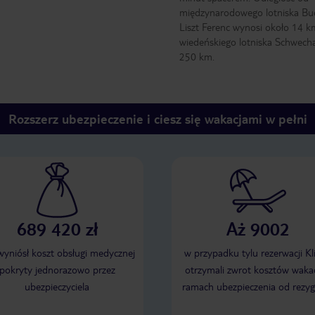
międzynarodowego lotniska Bu
Liszt Ferenc wynosi około 14 k
wiedeńskiego lotniska Schwecha
250 km.
Rozszerz ubezpieczenie i ciesz się wakacjami w pełni
689 420 zł
Aż 9002
 wyniósł koszt obsługi medycznej
w przypadku tylu rezerwacji Kl
pokryty jednorazowo przez
otrzymali zwrot kosztów wakac
ubezpieczyciela
ramach ubezpieczenia od rezyg