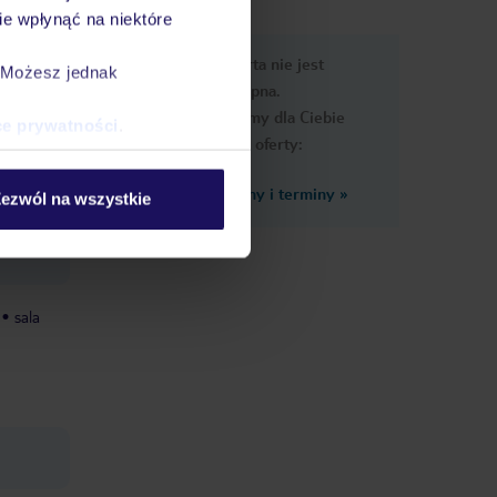
e wpłynąć na niektóre
nformacje
Ups, ta oferta nie jest
. Możesz jednak
dostępna.
Przygotowaliśmy dla Ciebie
ce prywatności
.
podobne oferty:
Zobacz inne ceny i terminy
»
ezwól na wszystkie
sala