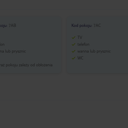
koju
:
7AB
Kod pokoju
:
7AC
TV
fon
telefon
a lub prysznic
wanna lub prysznic
WC
aż pokoju zależy od obłożenia