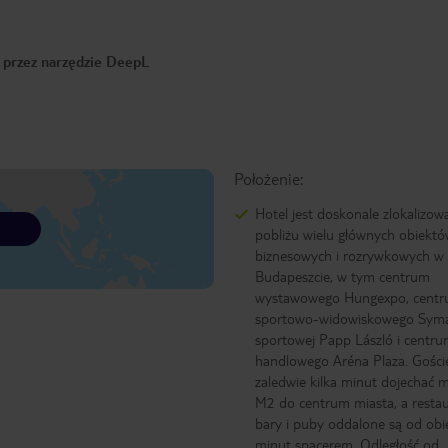
o przez narzędzie DeepL
Położenie:
Hotel jest doskonale zlokalizo
pobliżu wielu głównych obiekt
biznesowych i rozrywkowych w
Budapeszcie, w tym centrum
wystawowego Hungexpo, cent
sportowo-widowiskowego Syma,
sportowej Papp László i centr
handlowego Aréna Plaza. Gośc
zaledwie kilka minut dojechać m
M2 do centrum miasta, a restau
bary i puby oddalone są od obi
minut spacerem. Odległość od