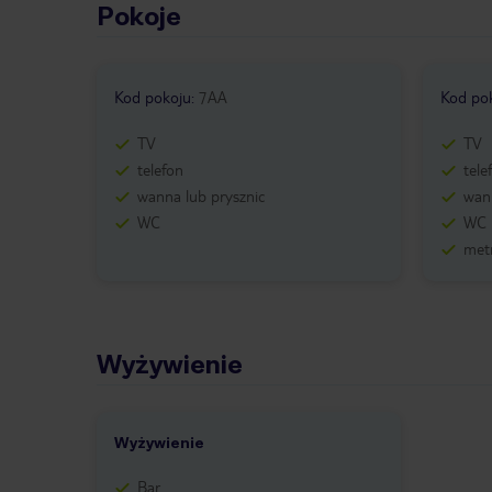
Pokoje
Kod pokoju
:
7AA
Kod po
TV
TV
telefon
tele
wanna lub prysznic
wann
WC
WC
metr
Wyżywienie
Wyżywienie
Bar