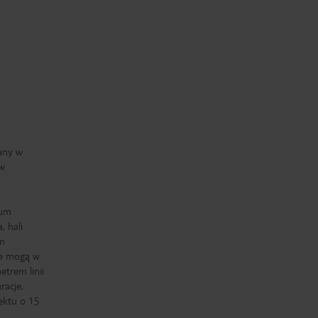
wany w
ów
rum
 hali
um
ie mogą w
etrem linii
racje,
ektu o 15