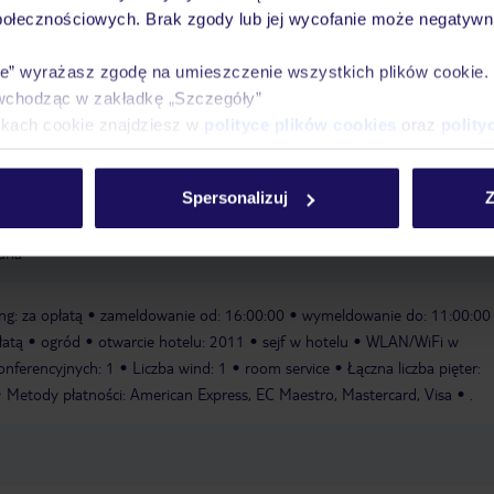
połecznościowych. Brak zgody lub jej wycofanie może negatywni
Pokoje
Wyżywienie
Atrakcje
Ważne i
ie” wyrażasz zgodę na umieszczenie wszystkich plików cookie
wchodząc w zakładkę „Szczegóły”
ikach cookie znajdziesz w
polityce plików cookies
oraz
polity
Spersonalizuj
Z
ę piękną pogodą na tarasie. Oprócz jazdy na rowerze/kolarstwa górskiego,
feruje również zabiegi masażu za opłatą.
Sala fitness
Masaże: za
una
ng: za opłatą
zameldowanie od: 16:00:00
wymeldowanie do: 11:00:00
łatą
ogród
otwarcie hotelu: 2011
sejf w hotelu
WLAN/WiFi w
konferencyjnych: 1
Liczba wind: 1
room service
Łączna liczba pięter:
Metody płatności: American Express, EC Maestro, Mastercard, Visa
.