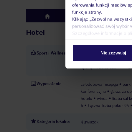
oferowania funkcji mediów s
funkcje strony.
Hotel
top
Klikając „Zezwól na wszystk
personalizować swój wybór 
Hotel
Szczegółowe informacje o pl
Sport i Wellness
Nie zezwalaj
Wczasowicze mogą cieszyć si
siłowni, spa i sauny, hotel o
opłatą
Liczba saun: 1
Sa
Wyposażenie
całodobowa recepcja
parki
konferencyjna
garaż: za op
hotelu
winda
liczba sal 
6
Łączna liczba pokoi: 95
Kategoria lokalna
4 gwiazdki