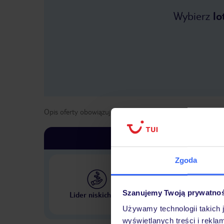
Wybierz
lo
Opis oferty obowiązuje dla wyjazdów w terminie
od
11 kwi
Zgoda
Największe biuro podr
Szanujemy Twoją prywatno
Lider niskich cen
w Polsce
Używamy technologii takich 
wyświetlanych treści i rekla