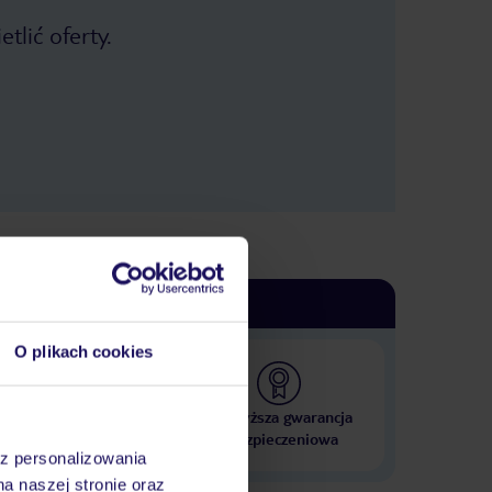
tlić oferty.
O plikach cookies
 000 hoteli w ponad 50
Najwyższa gwarancja
krajach
ubezpieczeniowa
az personalizowania
na naszej stronie oraz