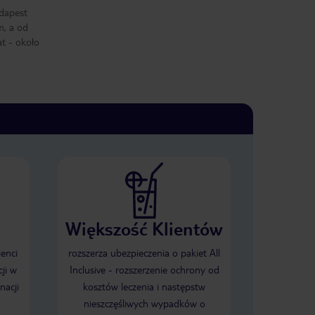
dapest
m, a od
t - około
Większość Klientów
ienci
rozszerza ubezpieczenia o pakiet All
ji w
Inclusive - rozszerzenie ochrony od
nacji
kosztów leczenia i następstw
nieszczęśliwych wypadków o