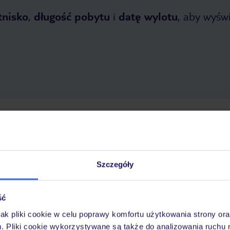
tnisko
,
długość pobytu
i
datę wylotu
, aby wyświe
etnia 2026
do
31 października 2026
Dlaczego warto wybrać TUI?
Szczegóły
óży
Tylko u nas opieka na
10
ść
30 lat w Polsce
wakacjach 24/7
jak pliki cookie w celu poprawy komfortu użytkowania strony or
m. Pliki cookie wykorzystywane są także do analizowania ruchu 