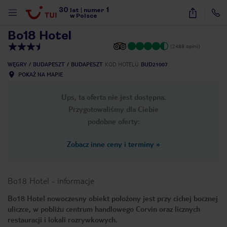
30
1
1
/
22
lat
|
numer
w Polsce
Bo18 Hotel
(2488 opinii)
WĘGRY
BUDAPESZT
BUDAPESZT
KOD HOTELU
BUD21007
POKAŻ NA MAPIE
Ups, ta oferta nie jest dostępna.
Przygotowaliśmy dla Ciebie
podobne oferty:
Zobacz inne ceny i terminy
»
Bo18 Hotel
-
informacje
Bo18 Hotel nowoczesny obiekt położony jest przy cichej bocznej
uliczce, w pobliżu centrum handlowego Corvin oraz licznych
nute
restauracji i lokali rozrywkowych.