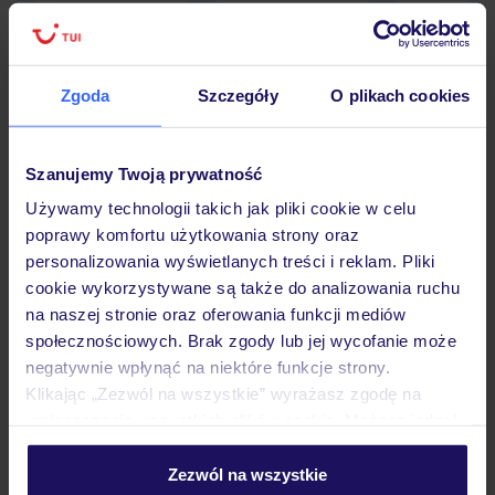
Zgoda
Szczegóły
O plikach cookies
Hotel
Szanujemy Twoją prywatność
Opinie
Używamy technologii takich jak pliki cookie w celu
poprawy komfortu użytkowania strony oraz
personalizowania wyświetlanych treści i reklam. Pliki
Pokoje
cookie wykorzystywane są także do analizowania ruchu
na naszej stronie oraz oferowania funkcji mediów
społecznościowych. Brak zgody lub jej wycofanie może
Wyżywienie
negatywnie wpłynąć na niektóre funkcje strony.
Klikając „Zezwól na wszystkie” wyrażasz zgodę na
umieszczenie wszystkich plików cookie. Możesz jednak
Atrakcje
personalizować swój wybór wchodząc w zakładkę
„Szczegóły”
Zezwól na wszystkie