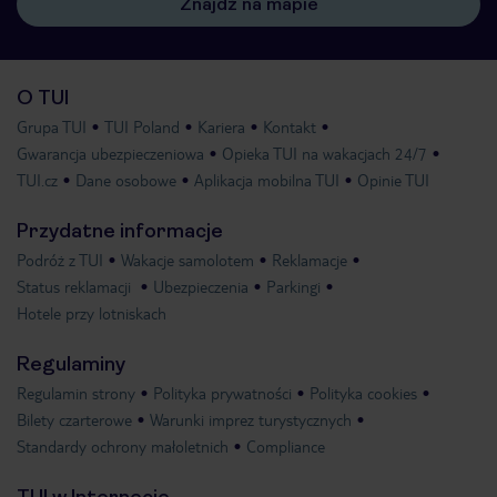
Znajdź na mapie
O TUI
Grupa TUI
TUI Poland
Kariera
Kontakt
Gwarancja ubezpieczeniowa
Opieka TUI na wakacjach 24/7
TUI.cz
Dane osobowe
Aplikacja mobilna TUI
Opinie TUI
Przydatne informacje
Podróż z TUI
Wakacje samolotem
Reklamacje
Status reklamacji
Ubezpieczenia
Parkingi
Hotele przy lotniskach
Regulaminy
Regulamin strony
Polityka prywatności
Polityka cookies
Bilety czarterowe
Warunki imprez turystycznych
Standardy ochrony małoletnich
Compliance