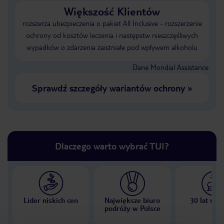
Większość Klientów
rozszerza ubezpieczenia o pakiet All Inclusive - rozszerzenie
ochrony od kosztów leczenia i następstw nieszczęśliwych
wypadków o zdarzenia zaistniałe pod wpływem alkoholu
Dane Mondial Assistance
Sprawdź szczegóły wariantów ochrony
»
Dlaczego warto wybrać TUI?
Lider niskich cen
Największe biuro
30 lat w P
podróży w Polsce