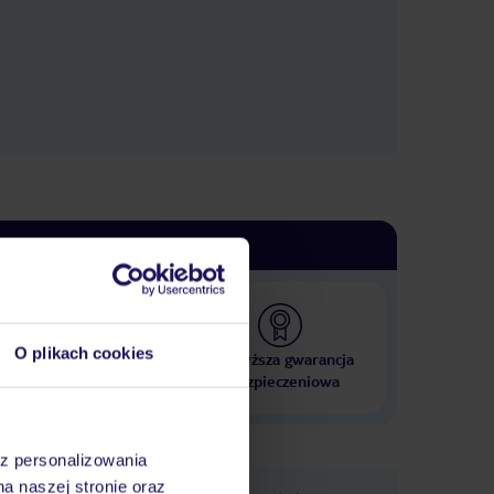
O plikach cookies
 000 hoteli w ponad 50
Najwyższa gwarancja
krajach
ubezpieczeniowa
az personalizowania
na naszej stronie oraz
e