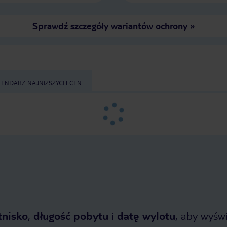
Sprawdź szczegóły wariantów ochrony
»
LENDARZ NAJNIŻSZYCH CEN
tnisko
,
długość pobytu
i
datę wylotu
, aby wyświe