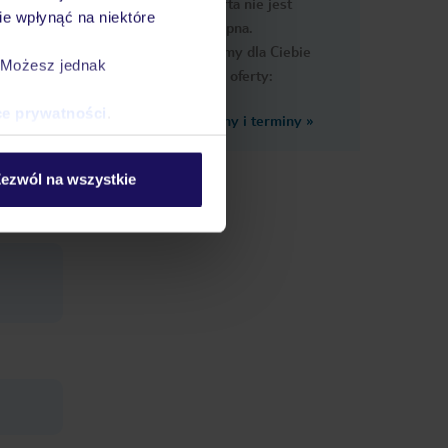
Ups, ta oferta nie jest
macje
e wpłynąć na niektóre
dostępna.
Przygotowaliśmy dla Ciebie
. Możesz jednak
podobne oferty:
ce prywatności
.
Zobacz inne ceny i terminy
»
ezwól na wszystkie