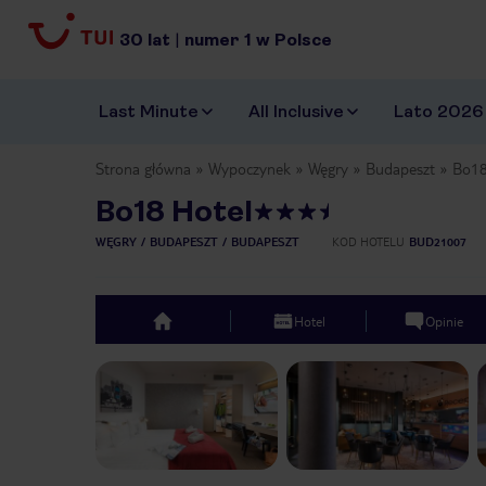
30
lat
|
numer
1
w Polsce
Last Minute
All Inclusive
Lato 2026
Strona główna
Wypoczynek
Węgry
Budapeszt
Bo18
Bo18 Hotel
WĘGRY
BUDAPESZT
BUDAPESZT
KOD HOTELU
BUD21007
Hotel
Opinie
top
Previous slide