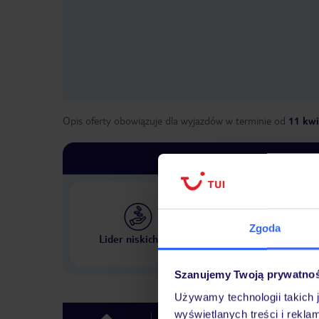
Opis oferty obowiązuje dla wyjazdów w terminie
od
11 kwi
Zgoda
Największe biuro podr
Lider niskich cen
w Polsce
Szanujemy Twoją prywatno
Używamy technologii takich 
wyświetlanych treści i rekla