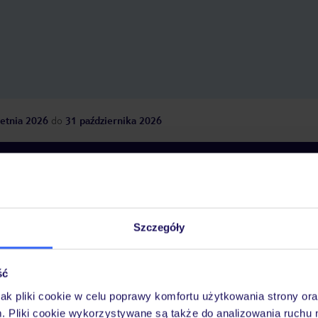
etnia 2026
do
31 października 2026
Dlaczego warto wybrać TUI?
Szczegóły
óży
Tylko u nas opieka na
10
30 lat w Polsce
wakacjach 24/7
ść
jak pliki cookie w celu poprawy komfortu użytkowania strony or
m. Pliki cookie wykorzystywane są także do analizowania ruchu 
Ważn