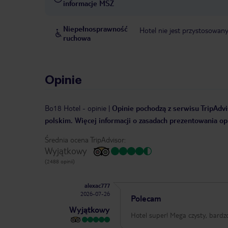
informacje MSZ
Niepełnosprawność
Hotel nie jest przystosowan
ruchowa
Opinie
Bo18 Hotel
-
opinie
|
Opinie pochodzą z serwisu TripAdvis
polskim. Więcej informacji o zasadach prezentowania opi
Średnia ocena TripAdvisor:
Wyjątkowy
(2488 opinii)
alexac777
2026-07-26
Polecam
Wyjątkowy
Hotel super! Mega czysty, bardz