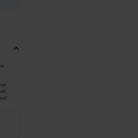
ku
uga
ość
tość