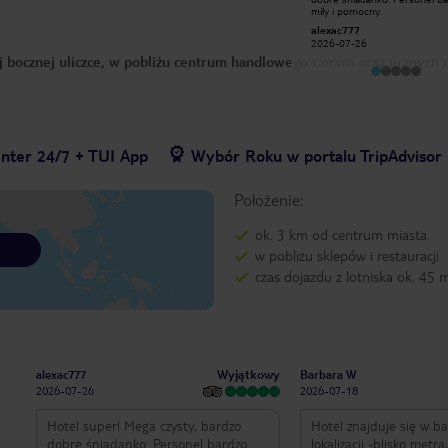
rodziny, śniadana w porządku typowe
miły i pomocny.
hotelowe, czysto, wejście na piętra
Katarzyna J
alexac777
windą lub schodami, blisko metra,
2026-02-16
2026-07-26
tramwaju lub autobusu, w pobliżu
 bocznej uliczce, w pobliżu centrum handlowego Corvin oraz licznych r
centrum handlowego i kilka knajpek
enter 24/7 + TUI App
Wybór Roku w portalu TripAdvisor
Położenie:
ok. 3 km od centrum miasta
w pobliżu sklepów i restauracji
czas dojazdu z lotniska ok. 45 
Wyjątkowy
alexac777
Barbara W
2026-07-26
2026-07-18
Hotel super! Mega czysty, bardzo
Hotel znajduje się w b
dobre śniadanko. Personel bardzo
lokalizacji -blisko metr