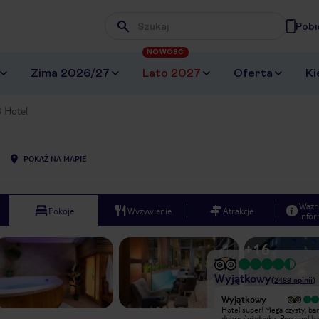
Pobi
Wpisz frazę, której szukasz
NOWOŚĆ
Zima 2026/27
Lato 2027
Oferta
Ki
 Hotel
POKAŻ NA MAPIE
Ważn
Pokoje
Wyżywienie
Atrakcje
infor
+
16
Wyjątkowy
(
2488
opinii
)
Wyjątkowy
Wyjątkowy
pokój przestronny zawiera wszystko
Hotel super! Mega czysty, ba
co potrzebne na kilkudniowy wyjazd
dobre śniadanko. Personel b