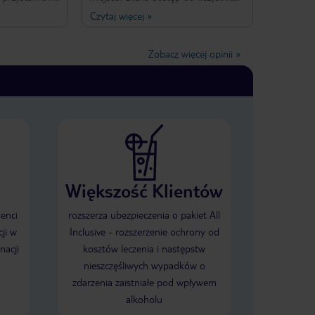
również nie
możliwych środków transportu oraz
Czytaj więcej
»
dzo czysty,
atrakcji! Hotel ma WSZYSTKO coiec
Aneks
powinien! Pyszne śniadania, dostęp
ze wyposażony
do wszelkich trunków, telewizji i gier.
Zobacz więcej opinii
»
. Śniadania-
Obsługa BARDZO miła i pomocna!
iebie.
Jedyny minus to łóżko... prosiłem o
zystkim jest to
JEDNO podwójne a dostałem dwa
a. Bardzo
zsunięte do siebie, które rozjeżdżają
 w języku
się spiąć na środku. Wkurzające.
ecam. Ja na
cę.
Większość Klientów
ienci
rozszerza ubezpieczenia o pakiet All
ji w
Inclusive - rozszerzenie ochrony od
nacji
kosztów leczenia i następstw
nieszczęśliwych wypadków o
zdarzenia zaistniałe pod wpływem
alkoholu