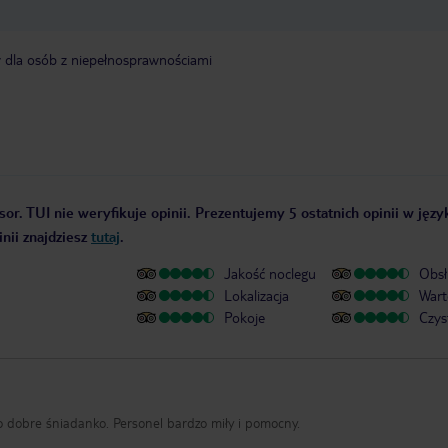
y dla osób z niepełnosprawnościami
or. TUI nie weryfikuje opinii. Prezentujemy 5 ostatnich opinii w języ
nii znajdziesz
tutaj
.
Jakość noclegu
Obsł
Lokalizacja
Wart
Pokoje
Czys
o dobre śniadanko. Personel bardzo miły i pomocny.