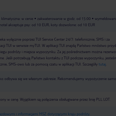
 klimatyczna: w cenie
zakwaterowanie w godz. od 15:00
wymeldowani
hotel akceptuje psy: od 10 EUR, koty dozwolone: od 10 EUR
a wyłącznie poprzez TUI Service Center 24/7: telefonicznie, SMS i za
acji TUI w serwisie myTUI. W aplikacji TUI znajdą Państwo mnóstwo przy
biegu podróży i miejsca wypoczynku. Za jej pośrednictwem można rezerw
wne. Jeśli potrzebują Państwo kontaktu z TUI podczas wypoczynku, jeste
icznie, SMS-owo lub za pomocą czatu w aplikacji TUI. Szczegóły
tutaj
.
otnisko odbywa się we własnym zakresie. Rekomendujemy wypożyczenie sa
zony w cenę. Wyjątkiem są połączenia obsługiwane przez linię PLL LOT.
jazdowymi i informacjami MSZ dotyczącymi kraju podróży
.