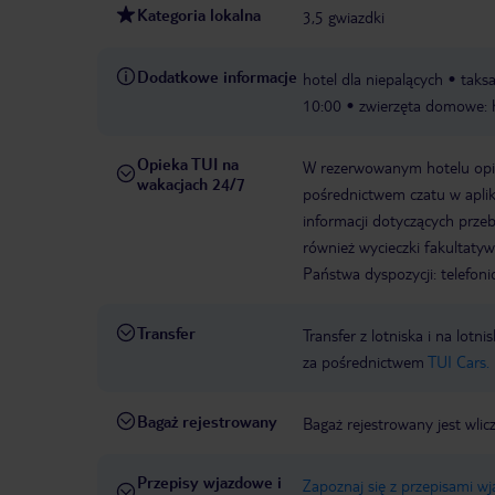
Kategoria lokalna
3,5 gwiazdki
Dodatkowe informacje
hotel dla niepalących
taksa
10:00
zwierzęta domowe: 
Opieka TUI na
W rezerwowanym hotelu opiek
wakacjach 24/7
pośrednictwem czatu w aplik
informacji dotyczących prze
również wycieczki fakultaty
Państwa dyspozycji: telefon
Transfer
Transfer z lotniska i na l
za pośrednictwem
TUI Cars.
Bagaż rejestrowany
Bagaż rejestrowany jest wlic
Przepisy wjazdowe i
Zapoznaj się z przepisami w