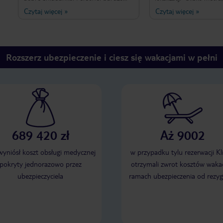
miły i pomocny.
Do centrum na pieszo 
Czytaj więcej
»
Czytaj więcej
»
daleko. Apartament bar
sprawna klimatyzacja. 
kuchenny bardzo dobr
a łóżka bardzo wygodne
każdy znajdzie coś dla s
Rozszerz ubezpieczenie i ciesz się wakacjami w pełni
Najważniejsze w tym ws
że obsługa jest przemił
dobrze porozumiewa się
angielskim. Gorąco pol
pewno z rodziną tu wró
689 420 zł
Aż 9002
 wyniósł koszt obsługi medycznej
w przypadku tylu rezerwacji Kl
pokryty jednorazowo przez
otrzymali zwrot kosztów wakac
ubezpieczyciela
ramach ubezpieczenia od rezyg