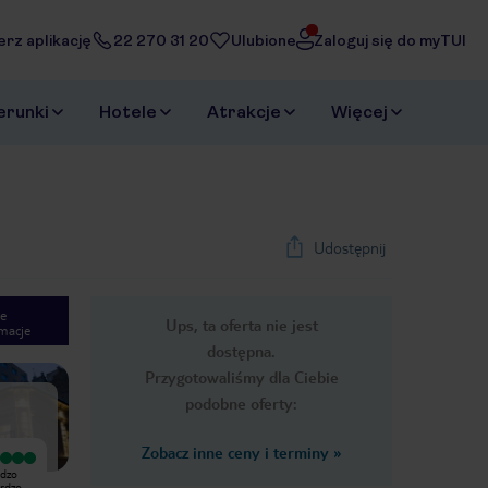
erz aplikację
22 270 31 20
Ulubione
Zaloguj się do myTUI
erunki
Hotele
Atrakcje
Więcej
Udostępnij
e
Ups, ta oferta nie jest
macje
1
/
22
dostępna.
Next slide
Przygotowaliśmy dla Ciebie
podobne oferty:
Zobacz inne ceny i terminy
»
Wyjątkowy
Bardzo dobry
rdzo
Hotel znajduje się w bardzo dobrej
Hotel w idealnym, cichym i
ardzo
lokalizacji -blisko metra, przystanków.
spokojnym miejscu. Blisko dostęp