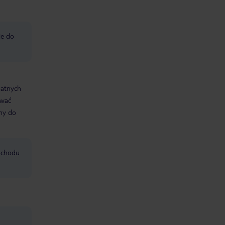
e do
datnych
ować
śmy do
mochodu