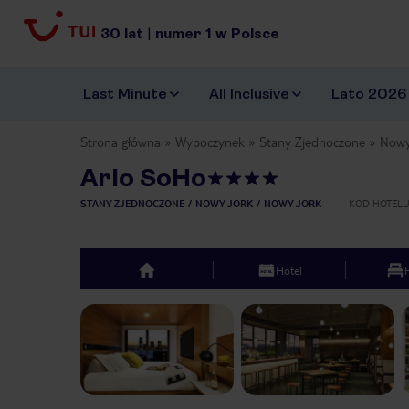
30
lat
|
numer
1
w Polsce
Last Minute
All Inclusive
Lato 2026
Strona główna
Wypoczynek
Stany Zjednoczone
Nowy
Arlo SoHo
STANY ZJEDNOCZONE
NOWY JORK
NOWY JORK
KOD HOTEL
Hotel
top
Previous slide