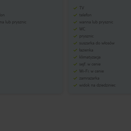
TV
fon
telefon
a lub prysznic
wanna lub prysznic
WC
prysznic
suszarka do włosów
łazienka
klimatyzacja
sejf: w cenie
Wi-Fi: w cenie
zamrażarka
widok na dziedziniec