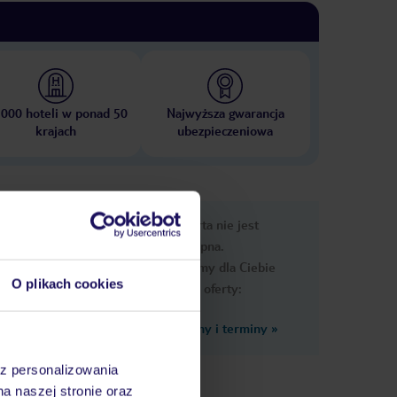
 000 hoteli w ponad 50
Najwyższa gwarancja
krajach
ubezpieczeniowa
nformacje
Ups, ta oferta nie jest
dostępna.
Przygotowaliśmy dla Ciebie
O plikach cookies
podobne oferty:
Zobacz inne ceny i terminy
»
az personalizowania
na naszej stronie oraz