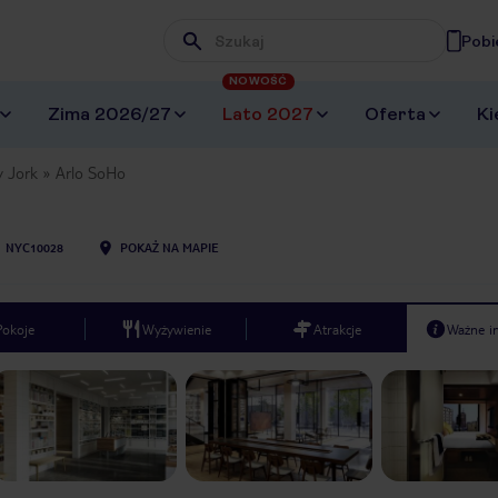
Pobi
Wpisz frazę, której szukasz
NOWOŚĆ
Zima 2026/27
Lato 2027
Oferta
Ki
 Jork
Arlo SoHo
U
NYC10028
POKAŻ NA MAPIE
Pokoje
Wyżywienie
Atrakcje
Ważne i