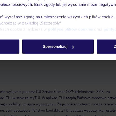
iłownia, gimnastyka, aerobik, spa i solarium. Dostępny jest również progr
połecznościowych. Brak zgody lub jej wycofanie może negatywni
wo.
aerobik
wypożyczalnia rowerów
sala fitness
ie” wyrażasz zgodę na umieszczenie wszystkich plików cookie
epcja, sejf hotelowy: bez opłaty
Winda
Ogród, taras słoneczny
Mini
wchodząc w zakładkę „Szczegóły”
i, w miejscach publicznych: za opłatą
Metody płatności: TUI Card / VIS
ikach cookie znajdziesz w
polityce plików cookies
oraz
polity
s, Diners
Udogodnienia parkingowe: Parking (w zależności od dostępnoś
ż: za opłatą
Udogodnienia konferencyjne: Sale konferencyjne: 1
Piętra:
Spersonalizuj
Z
a wyłącznie poprzez TUI Service Center 24/7: telefonicznie, SMS i za
acji TUI w serwisie myTUI. W aplikacji TUI znajdą Państwo mnóstwo przy
biegu podróży i miejsca wypoczynku. Za jej pośrednictwem można rezerw
wne. Jeśli potrzebują Państwo kontaktu z TUI podczas wypoczynku, jeste