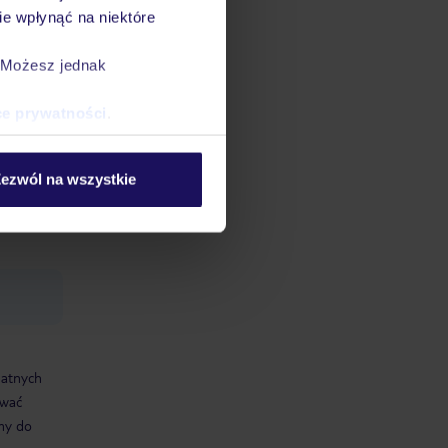
am
e wpłynąć na niektóre
. Możesz jednak
A,
ce prywatności
.
ci),
 10,
ezwól na wszystkie
datnych
ować
śmy do