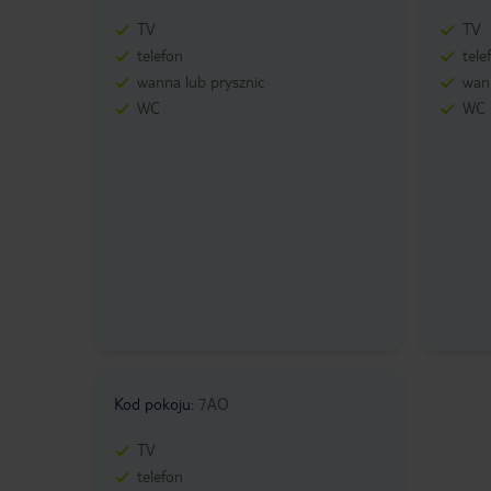
TV
TV
telefon
tele
wanna lub prysznic
wann
WC
WC
Kod pokoju
:
7AO
TV
telefon