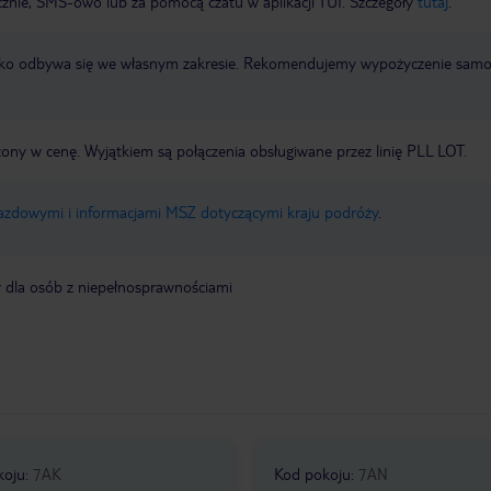
icznie, SMS-owo lub za pomocą czatu w aplikacji TUI. Szczegóły
tutaj
.
otnisko odbywa się we własnym zakresie. Rekomendujemy wypożyczenie sa
zony w cenę. Wyjątkiem są połączenia obsługiwane przez linię PLL LOT.
jazdowymi i informacjami MSZ dotyczącymi kraju podróży
.
y dla osób z niepełnosprawnościami
koju
:
7AK
Kod pokoju
:
7AN