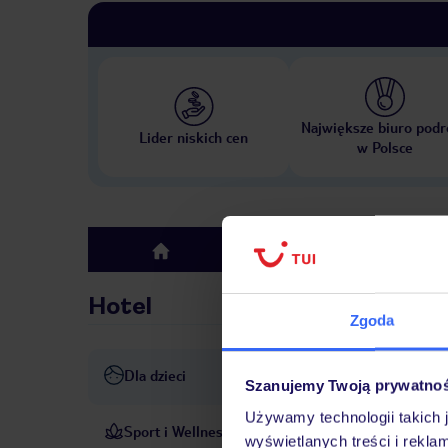
Największe biuro podr
Lider niskich cen
w Polsce
Hotel
top
Hotel
Zgoda
Dla dzieci
Pokój zabaw
Szanujemy Twoją prywatno
Używamy technologii takich 
Sport i Wellness
Taras słoneczny zachęca Goś
wyświetlanych treści i rekla