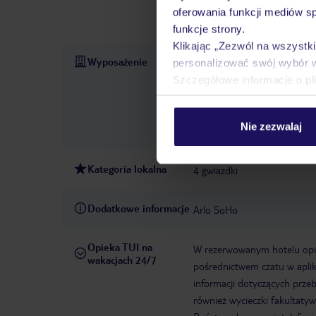
rowerze/kolarstwo górskie, s
oferowania funkcji mediów s
rozrywkowy i muzyka na ży
funkcje strony.
Klikając „Zezwól na wszystk
Wyposażenie
Otwarcie hotelu: 2016
Rec
personalizować swój wybór 
market
Internet: WLAN/WiF
Szczegółowe informacje o pl
MasterCard, American Expres
niestrzeżony: za opłatą, gara
Nie zezwalaj
Pokoje: 325
Kategoria lokalna
4 gwiazdki
Dodatkowe informacje
Arlo SoHo
Opieka TUI na
W rezerwowanym hotelu opiek
wakacjach 24/7
pośrednictwem czatu w aplik
informacji dotyczących prze
również wycieczki fakultaty