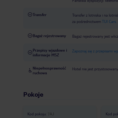
Państwa dyspozycji: telefon
Transfer
Transfer z lotniska i na l
za pośrednictwem
TUI Cars.
Bagaż rejestrowany
Bagaż rejestrowany jest wlic
Przepisy wjazdowe i
Zapoznaj się z przepisami w
informacje MSZ
Niepełnosprawność
Hotel nie jest przystosowan
ruchowa
Pokoje
Kod pokoju
:
7AJ
Kod po