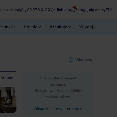
erz aplikację
22 270 31 20
Ulubione
Zaloguj się do myTUI
erunki
Hotele
Atrakcje
Więcej
Udostępnij
nformacje
Ups, ta oferta nie jest
1
/
6
dostępna.
Next slide
Przygotowaliśmy dla Ciebie
podobne oferty:
Zobacz inne ceny i terminy
»