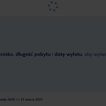
tnisko
,
długość pobytu
i
datę wylotu
, aby wyświe
opada 2026
do
31 marca 2027