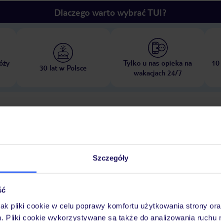
Dlaczego warto wybrać TUI?
óży
Tylko u nas opieka na
10
30 lat w Polsce
wakacjach 24/7
Pokoje
Wyżywienie
Atrakcje
Ważne i
Szczegóły
ść
jak pliki cookie w celu poprawy komfortu użytkowania strony or
ci do odpoczynku. Dostępne są rozmaite atrakcje, w tym jazda na
m. Pliki cookie wykorzystywane są także do analizowania ruchu 