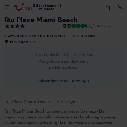
30
1
1
/
17
lat
|
numer
w Polsce
Riu Plaza Miami Beach
(1622 opinie)
STANY ZJEDNOCZONE
MIAMI
MIAMI
KOD HOTELU
MIA30040
POKAŻ NA MAPIE
Ups, ta oferta nie jest dostępna.
Przygotowaliśmy dla Ciebie
podobne oferty:
Zobacz inne ceny i terminy
»
Riu Plaza Miami Beach
-
informacje
Riu Plaza Miami Beach to obiekt należący do niezwykle
popularnej, znanej na całym świecie sieci hotelowej, słynącej z
nute
jakości wykonywanych usług. Jeśli marzysz o doświadczeniu