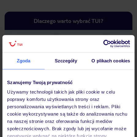
Dlaczego warto wybrać TUI?
Lider niskich cen
Największe biuro
30 lat w P
podróży w Polsce
Zgoda
Szczegóły
O plikach cookies
Szanujemy Twoją prywatność
Używamy technologii takich jak pliki cookie w celu
Hotel
poprawy komfortu użytkowania strony oraz
personalizowania wyświetlanych treści i reklam. Pliki
cookie wykorzystywane są także do analizowania ruchu
Opinie
na naszej stronie oraz oferowania funkcji mediów
społecznościowych. Brak zgody lub jej wycofanie może
negatywnie wpłynąć na niektóre funkcje strony.