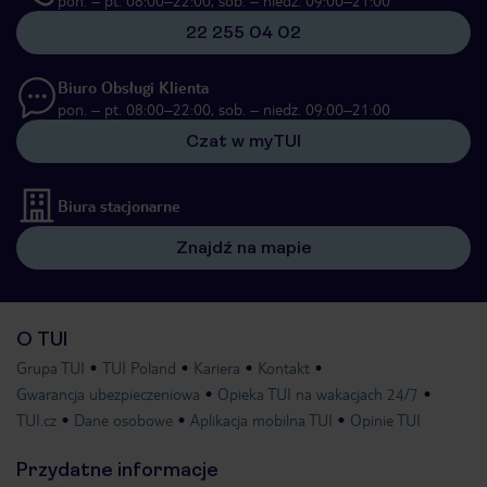
pon. – pt. 08:00–22:00, sob. – niedz. 09:00–21:00
22 255 04 02
Biuro Obsługi Klienta
pon. – pt. 08:00–22:00, sob. – niedz. 09:00–21:00
Czat w myTUI
Biura stacjonarne
Znajdź na mapie
O TUI
Grupa TUI
TUI Poland
Kariera
Kontakt
Gwarancja ubezpieczeniowa
Opieka TUI na wakacjach 24/7
TUI.cz
Dane osobowe
Aplikacja mobilna TUI
Opinie TUI
Przydatne informacje