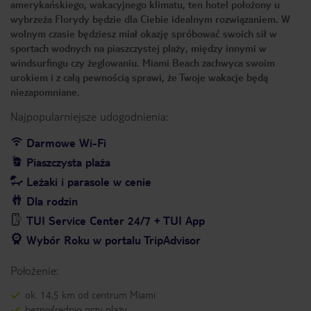
amerykańskiego, wakacyjnego klimatu, ten hotel położony u
wybrzeża Florydy będzie dla Ciebie idealnym rozwiązaniem. W
wolnym czasie będziesz miał okazję spróbować swoich sił w
sportach wodnych na piaszczystej plaży, między innymi w
windsurfingu czy żeglowaniu. Miami Beach zachwyca swoim
urokiem i z całą pewnością sprawi, że Twoje wakacje będą
niezapomniane.
Najpopularniejsze udogodnienia:
Darmowe Wi-Fi
Piaszczysta plaża
Leżaki i parasole w cenie
Dla rodzin
TUI Service Center 24/7 + TUI App
Wybór Roku w portalu TripAdvisor
Położenie:
ok. 14,5 km od centrum Miami
bezpośrednio przy plaży