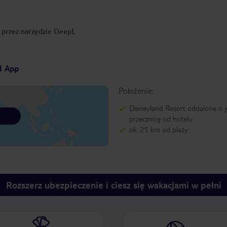
o przez narzędzie DeepL
I App
Położenie:
Disneyland Resort oddalone o 
przecznicę od hotelu
ok. 25 km od plaży
Rozszerz ubezpieczenie i ciesz się wakacjami w pełni