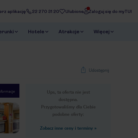
erz aplikację
22 270 31 20
Ulubione
Zaloguj się do myTUI
erunki
Hotele
Atrakcje
Więcej
Udostępnij
nformacje
Ups, ta oferta nie jest
1
/
42
dostępna.
Next slide
Przygotowaliśmy dla Ciebie
podobne oferty:
Zobacz inne ceny i terminy
»