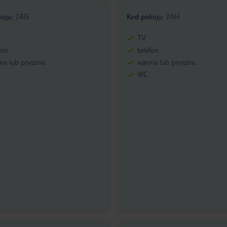
koju
:
7AG
Kod pokoju
:
7AH
TV
fon
telefon
a lub prysznic
wanna lub prysznic
WC