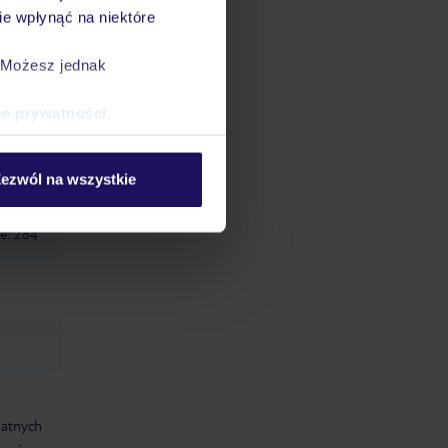
e dla
e wpłynąć na niektóre
stykę i
. Możesz jednak
ce prywatności
.
ki,
ezwól na wszystkie
atności:
i),
le: 284
datnych