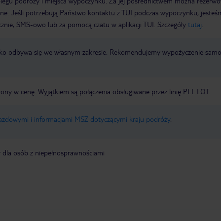
biegu podróży i miejsca wypoczynku. Za jej pośrednictwem można rezerw
wne. Jeśli potrzebują Państwo kontaktu z TUI podczas wypoczynku, jeste
icznie, SMS-owo lub za pomocą czatu w aplikacji TUI. Szczegóły
tutaj
.
otnisko odbywa się we własnym zakresie. Rekomendujemy wypożyczenie sa
zony w cenę. Wyjątkiem są połączenia obsługiwane przez linię PLL LOT.
jazdowymi i informacjami MSZ dotyczącymi kraju podróży
.
y dla osób z niepełnosprawnościami