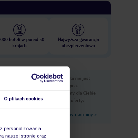
 000 hoteli w ponad 50
Najwyższa gwarancja
krajach
ubezpieczeniowa
nformacje
Ups, ta oferta nie jest
dostępna.
Przygotowaliśmy dla Ciebie
O plikach cookies
podobne oferty:
Zobacz inne ceny i terminy
»
az personalizowania
kąpiel.
na naszej stronie oraz