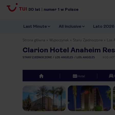
30
lat
|
numer
1
w Polsce
Last Minute
All Inclusive
Lato 2026
Strona główna
Wypoczynek
Stany Zjednoczone
Los 
Clarion Hotel Anaheim Re
STANY ZJEDNOCZONE
LOS ANGELES
LOS ANGELES
KOD HOT
Hotel
top
Previous slide