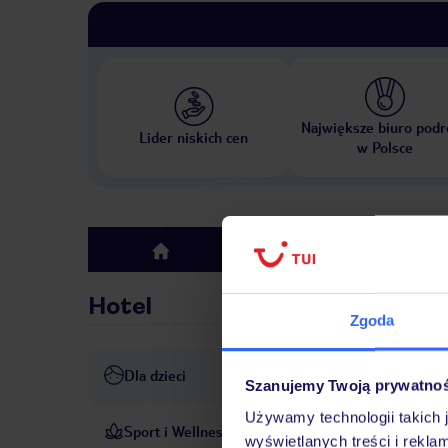
Największe biuro podr
Lider niskich cen
w Polsce
Hotel
top
Hotel
Zgoda
Dla dzieci
basen dla dzieci
opieka nad
Szanujemy Twoją prywatno
Używamy technologii takich 
Sport i Wellness
Przyjemnie podgrzewana woda
wyświetlanych treści i rekla