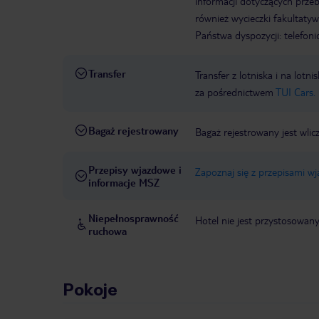
informacji dotyczących prze
również wycieczki fakultaty
Państwa dyspozycji: telefon
Transfer
Transfer z lotniska i na l
za pośrednictwem
TUI Cars.
Bagaż rejestrowany
Bagaż rejestrowany jest wlic
Przepisy wjazdowe i
Zapoznaj się z przepisami w
informacje MSZ
Niepełnosprawność
Hotel nie jest przystosowan
ruchowa
Pokoje