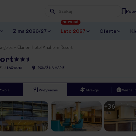
Pobi
Wpisz frazę, której szukasz
NOWOŚĆ
Zima 2026/27
Lato 2027
Oferta
Ki
Angeles
Clarion Hotel Anaheim Resort
sort
ELU
LAX40018
POKAŻ NA MAPIE
Pokoje
Wyżywienie
Atrakcje
Ważne i
+
36