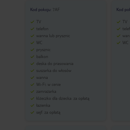
Kod pokoju
:
7AF
Kod po
TV
TV
telefon
tele
wanna lub prysznic
wann
WC
WC
prysznic
balkon
deska do prasowania
suszarka do włosów
wanna
Wi-Fi: w cenie
zamrażarka
łóżeczko dla dziecka: za opłatą
łazienka
sejf: za opłatą