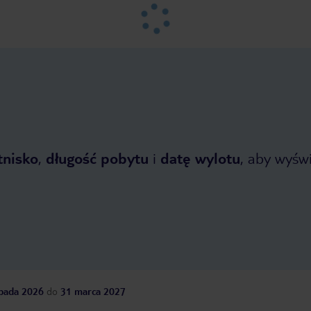
tnisko
,
długość pobytu
i
datę wylotu
, aby wyświe
opada 2026
do
31 marca 2027