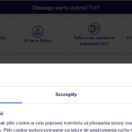
Dlaczego warto wybrać TUI?
óży
Tylko u nas opieka na
10
30 lat w Polsce
wakacjach 24/7
Pokoje
Wyżywienie
Atrakcje
Ważne i
Szczegóły
 dziećmi: bezpłatnie
klub dla dzieci
pokój zabaw
ść
jak pliki cookie w celu poprawy komfortu użytkowania strony or
 w kompleksie odkrytych basenów ze strefą dla dzieci zapewnia zdrową 
m. Pliki cookie wykorzystywane są także do analizowania ruchu 