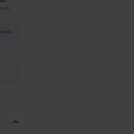
ować
śmy do
mochodu