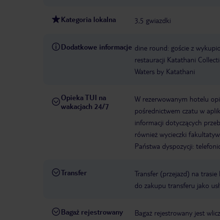
Kategoria lokalna
3,5 gwiazdki
Dodatkowe informacje
dine round: goście z wykup
restauracji Katathani Colle
Waters by Katathani
Opieka TUI na
W rezerwowanym hotelu opiek
wakacjach 24/7
pośrednictwem czatu w aplik
informacji dotyczących prze
również wycieczki fakultaty
Państwa dyspozycji: telefon
Transfer
Transfer (przejazd) na trasi
do zakupu transferu jako us
Bagaż rejestrowany
Bagaż rejestrowany jest wlic