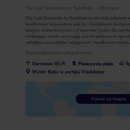
The Leaf Oceanside by Katathani
-
informacje
The Leaf Oceanside by Katathani to ośrodek położony w t
komfortowo wyposażone pokoje z bezpłatnym dostępem d
miejscu można korzystać z 2 basenów (jeden dla najmłod
relaksujące chwile spacerując pośród palmowych ogrodów
odległości od punktów usługowych i handlowych miasta
Najpopularniejsze udogodnienia:
Darmowe Wi-Fi
Piaszczysta plaża
S
Wybór Roku w portalu TripAdvisor
Pokaż na mapie