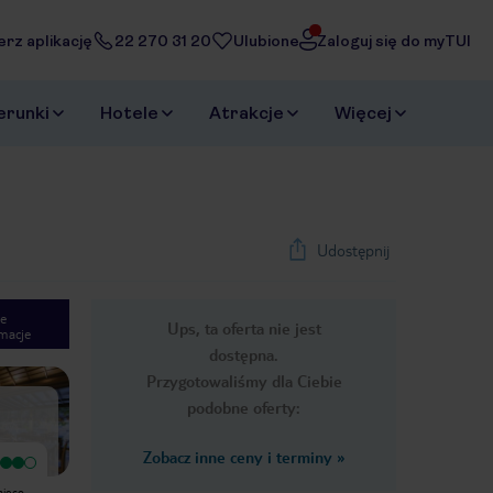
erz aplikację
22 270 31 20
Ulubione
Zaloguj się do myTUI
erunki
Hotele
Atrakcje
Więcej
Udostępnij
e
Ups, ta oferta nie jest
macje
1
/
28
dostępna.
Next slide
Przygotowaliśmy dla Ciebie
podobne oferty:
Zobacz inne ceny i terminy
»
Bardzo dobry
Bardzo dobre miejsce na
nieco
wypoczynek. Hotel położony nieco