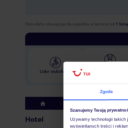
Opis oferty obowiązuje dla wyjazdów w terminie
od
1 list
Największe biuro podr
Lider niskich cen
w Polsce
Zgoda
Hotel
Opinie
top
Szanujemy Twoją prywatno
Hotel
Używamy technologii takich 
wyświetlanych treści i rekla