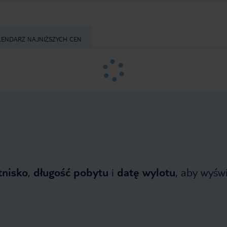
LENDARZ NAJNIŻSZYCH CEN
tnisko
,
długość pobytu
i
datę wylotu
, aby wyświe