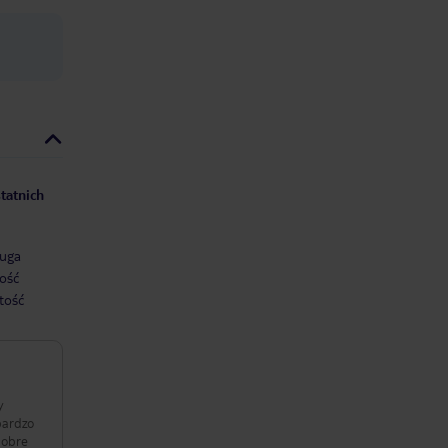
tatnich
uga
ość
tość
y
bardzo
dobre