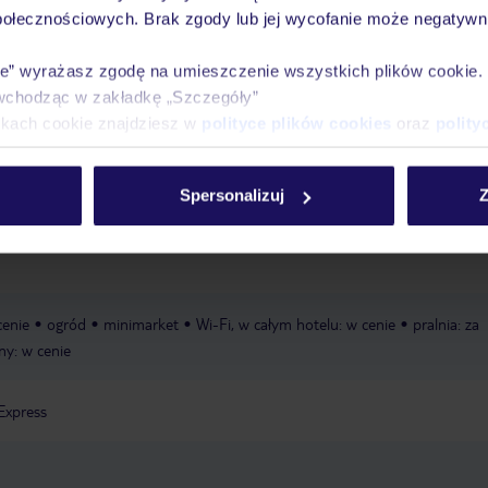
połecznościowych. Brak zgody lub jej wycofanie może negatywni
tel oddzielony od plaży ulicą
ręczniki w cenie
ie” wyrażasz zgodę na umieszczenie wszystkich plików cookie
wchodząc w zakładkę „Szczegóły”
łóżeczka dla dzieci/niemowląt: w cenie, na zapytanie
basen dla dzieci
ikach cookie znajdziesz w
polityce plików cookies
oraz
polity
basen: zewnętrzny
ręczniki: w cenie
Spersonalizuj
Z
cenie
ogród
minimarket
Wi-Fi, w całym hotelu: w cenie
pralnia: za
ny: w cenie
Express