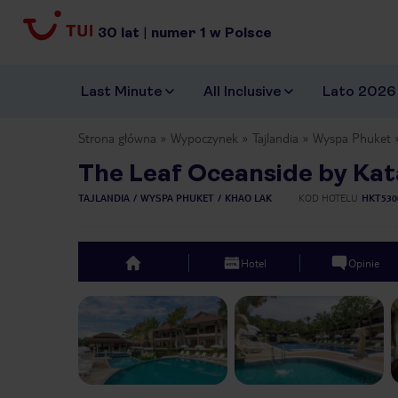
30
lat
|
numer
1
w Polsce
Last Minute
All Inclusive
Lato 2026
Strona główna
Wypoczynek
Tajlandia
Wyspa Phuket
The Leaf Oceanside by Kat
TAJLANDIA
WYSPA PHUKET
KHAO LAK
KOD HOTELU
HKT530
Hotel
Opinie
top
Previous slide