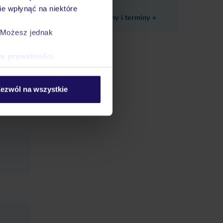
e wpłynąć na niektóre
Zobacz inne ceny i terminy
»
. Możesz jednak
ce prywatności
.
ezwól na wszystkie