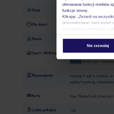
oferowania funkcji mediów s
Plaża
publiczna
piaszczysta
ho
funkcje strony.
Klikając „Zezwól na wszystk
personalizować swój wybór 
Dla dzieci
wysokie krzesełka dla dzieci
Szczegółowe informacje o pl
Basen
baseny: 2
basen dla dzieci
Nie zezwalaj
Sport i Wellness
siłownia
W CENIE
strefa spa
masaże
PŁATNE
Wyposażenie
recepcja
sejf w recepcji, w 
opłatą
parking, niezadaszo
Karty
Visa, MasterCard, American 
Liczba pokojów
124