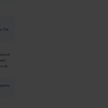
az The
datnych
ować
śmy do
chęcamy