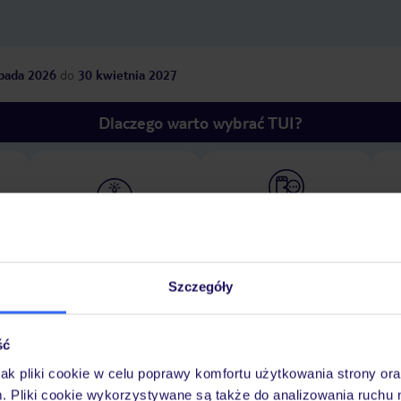
opada 2026
do
30 kwietnia 2027
Dlaczego warto wybrać TUI?
óży
Tylko u nas opieka na
10
30 lat w Polsce
wakacjach 24/7
Szczegóły
Ważn
Pokoje
Wyżywienie
Atrakcje
infor
ść
jak pliki cookie w celu poprawy komfortu użytkowania strony or
m. Pliki cookie wykorzystywane są także do analizowania ruchu 