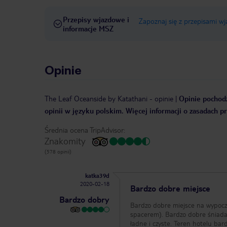
Przepisy wjazdowe i
Zapoznaj się z przepisami w
informacje MSZ
Opinie
The Leaf Oceanside by Katathani
-
opinie
|
Opinie pochodz
opinii w języku polskim. Więcej informacji o zasadach p
Średnia ocena TripAdvisor:
Znakomity
(578 opinii)
katka39d
2020-02-18
Bardzo dobre miejsce
Bardzo dobry
Bardzo dobre miejsce na wypoczy
spacerem). Bardzo dobre śniadan
ładne i czyste. Teren hotelu ba