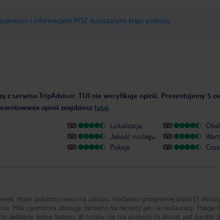
jazdowymi i informacjami MSZ dotyczącymi kraju podróży
.
ą z serwisu TripAdvisor. TUI nie weryfikuje opinii. Prezentujemy 5 os
rezentowania opinii znajdziesz
tutaj
.
Lokalizacja
Obsł
Jakość noclegu
Wart
Pokoje
Czys
nek. Hotel położony nieco na uboczu, niedaleko przepięknej plaży (3 minut
ia. Miła i pomocna obsługa, zarówno na recepcji jak i w restauracji. Pokoje 
rdzo zadbany, ładne baseny. W hotelu nie ma animacji co akurat jest bardzo 