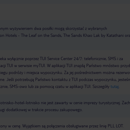
ionym wyżywieniem dwa posiłki mogą skorzystać z wybranych
ction Hotels - The Leaf on the Sands, The Sands Khao Lak by Katathani or
a wyłącznie poprzez TUI Service Center 24/7: telefonicznie, SMS i za
acji TUI w serwisie myTUI. W aplikacji TUI znajdą Państwo mnóstwo przy
biegu podróży i miejsca wypoczynku. Za jej pośrednictwem można rezerw
wne. Jeśli potrzebują Państwo kontaktu z TUI podczas wypoczynku, jeste
icznie, SMS-owo lub za pomocą czatu w aplikacji TUI. Szczegóły
tutaj
.
e lotnisko-hotel-lotnisko nie jest zawarty w cenie imprezy turystycznej. Za
ługi dodatkowej w trakcie procesu zakupowego.
zony w cenę. Wyjątkiem są połączenia obsługiwane przez linię PLL LOT.