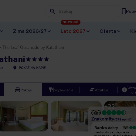
Pobi
Wpisz frazę, której szukasz
NOWOŚĆ
Zima 2026/27
Lato 2027
Oferta
Ki
The Leaf Oceanside by Katathani
athani
04
POKAŻ NA MAPIE
Ważn
Pokoje
Wyżywienie
Atrakcje
infor
+
22
Znakomity
(
578
opinii
)
Bardzo dobry
Bardzo dobry
Bardzo dobre miejsce na
Bardzo dobre miejsce na
wypoczynek. Hotel położony nieco
wypoczynek. Hotel położony 