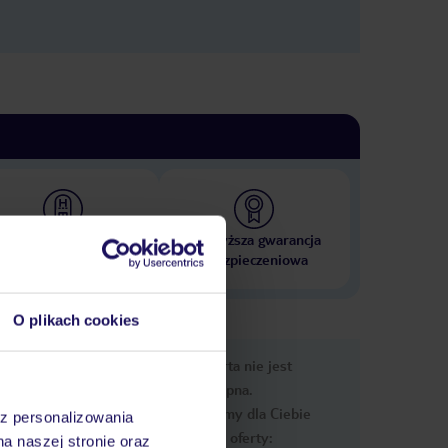
 000 hoteli w ponad 50
Najwyższa gwarancja
krajach
ubezpieczeniowa
O plikach cookies
e
Ups, ta oferta nie jest
macje
dostępna.
Przygotowaliśmy dla Ciebie
az personalizowania
podobne oferty:
na naszej stronie oraz