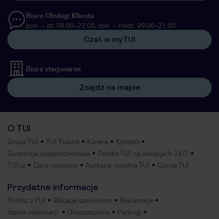
Biuro Obsługi Klienta
pon. – pt. 08:00–22:00, sob. – niedz. 09:00–21:00
Czat w myTUI
Biura stacjonarne
Znajdź na mapie
O TUI
Grupa TUI
TUI Poland
Kariera
Kontakt
Gwarancja ubezpieczeniowa
Opieka TUI na wakacjach 24/7
TUI.cz
Dane osobowe
Aplikacja mobilna TUI
Opinie TUI
Przydatne informacje
Podróż z TUI
Wakacje samolotem
Reklamacje
Status reklamacji
Ubezpieczenia
Parkingi