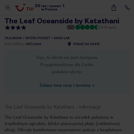
30
1
1
/
28
lat
|
numer
w Polsce
The Leaf Oceanside by Katathani
(578 opinii)
TAJLANDIA
WYSPA PHUKET
KHAO LAK
KOD HOTELU
HKT53004
POKAŻ NA MAPIE
Ups, ta oferta nie jest dostępna.
Przygotowaliśmy dla Ciebie
podobne oferty:
Zobacz inne ceny i terminy
»
The Leaf Oceanside by Katathani
-
informacje
The Leaf Oceanside by Katathani to ośrodek położony w
tropikalnym ogrodzie, blisko piaszczystej plaży (oddzielonej
nute
ulicą). Oferuje komfortowo wyposażone pokoje z bezpłatnym