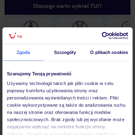
Dlaczego warto wybrać TUI?
Lider niskich cen
Największe biuro
30 lat w P
podróży w Polsce
Zgoda
Szczegóły
O plikach cookies
Szanujemy Twoją prywatność
Hotel
Używamy technologii takich jak pliki cookie w celu
poprawy komfortu użytkowania strony oraz
personalizowania wyświetlanych treści i reklam. Pliki
Opinie
cookie wykorzystywane są także do analizowania ruchu
na naszej stronie oraz oferowania funkcji mediów
społecznościowych. Brak zgody lub jej wycofanie może
Pokoje
negatywnie wpłynąć na niektóre funkcje strony.
Klikając „Zezwól na wszystkie” wyrażasz zgodę na