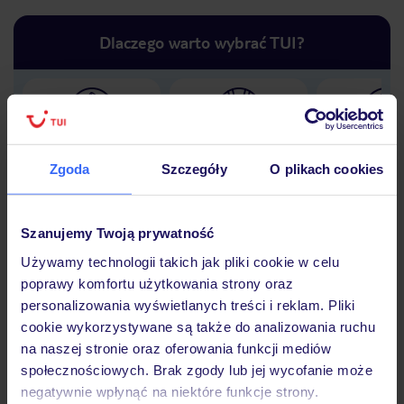
Dlaczego warto wybrać TUI?
Lider niskich cen
Największe biuro
30 lat w P
podróży w Polsce
Zgoda
Szczegóły
O plikach cookies
Szanujemy Twoją prywatność
Używamy technologii takich jak pliki cookie w celu
Hotel
poprawy komfortu użytkowania strony oraz
personalizowania wyświetlanych treści i reklam. Pliki
cookie wykorzystywane są także do analizowania ruchu
Opinie
na naszej stronie oraz oferowania funkcji mediów
społecznościowych. Brak zgody lub jej wycofanie może
negatywnie wpłynąć na niektóre funkcje strony.