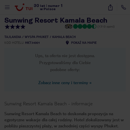
30
1
1
/
34
lat
|
numer
w Polsce
Sunwing Resort Kamala Beach
(1310 opinii)
TAJLANDIA
WYSPA PHUKET
KAMALA BEACH
KOD HOTELU
HKT34001
POKAŻ NA MAPIE
Ups, ta oferta nie jest dostępna.
Przygotowaliśmy dla Ciebie
podobne oferty:
Zobacz inne ceny i terminy
»
Sunwing Resort Kamala Beach
-
informacje
Sunwing Resort Kamala Beach to doskonała propozycja na
egzotyczne wakacje dla całej rodziny. Hotel zlokalizowany jest w
nute
pobliżu piaszczystej plaży, w zachodniej części wyspy Phuket.