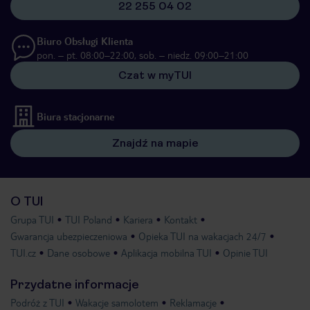
22 255 04 02
Biuro Obsługi Klienta
pon. – pt. 08:00–22:00, sob. – niedz. 09:00–21:00
Czat w myTUI
Biura stacjonarne
Znajdź na mapie
O TUI
Grupa TUI
TUI Poland
Kariera
Kontakt
Gwarancja ubezpieczeniowa
Opieka TUI na wakacjach 24/7
TUI.cz
Dane osobowe
Aplikacja mobilna TUI
Opinie TUI
Przydatne informacje
Podróż z TUI
Wakacje samolotem
Reklamacje