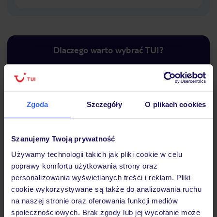
Dlaczego warto wybrać TUI?
Lider niskich cen
Największe biuro
30 lat w P
Zgoda
Szczegóły
O plikach cookies
podróży w Polsce
Szanujemy Twoją prywatność
Używamy technologii takich jak pliki cookie w celu
poprawy komfortu użytkowania strony oraz
Hotel
personalizowania wyświetlanych treści i reklam. Pliki
cookie wykorzystywane są także do analizowania ruchu
na naszej stronie oraz oferowania funkcji mediów
Opinie
społecznościowych. Brak zgody lub jej wycofanie może