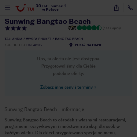
30
1
1
/
43
lat
|
numer
w Polsce
Sunwing Bangtao Beach
(1415 opinii)
TAJLANDIA
WYSPA PHUKET
BANG TAO BEACH
KOD HOTELU
HKT49035
POKAŻ NA MAPIE
Ups, ta oferta nie jest dostępna.
Przygotowaliśmy dla Ciebie
podobne oferty:
Zobacz inne ceny i terminy
»
Sunwing Bangtao Beach
-
informacje
Sunwing Bangtao Beach to ośrodek z własnymi restauracjami,
programem rozrywkowym i mnóstwem atrakcji dla osób w
nute
każdym wieku. Dla dzieci przygotowano specjalne menu,