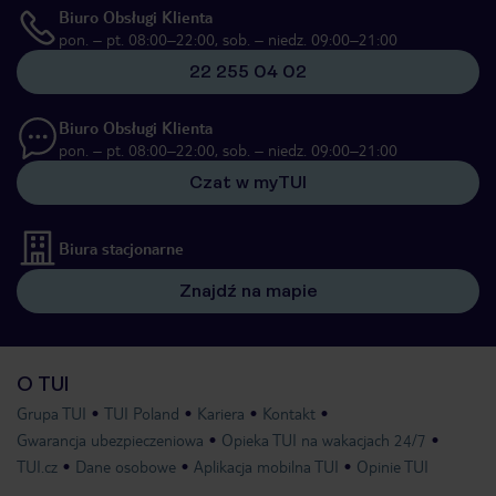
Biuro Obsługi Klienta
pon. – pt. 08:00–22:00, sob. – niedz. 09:00–21:00
22 255 04 02
Biuro Obsługi Klienta
pon. – pt. 08:00–22:00, sob. – niedz. 09:00–21:00
Czat w myTUI
Biura stacjonarne
Znajdź na mapie
O TUI
Grupa TUI
TUI Poland
Kariera
Kontakt
Gwarancja ubezpieczeniowa
Opieka TUI na wakacjach 24/7
TUI.cz
Dane osobowe
Aplikacja mobilna TUI
Opinie TUI