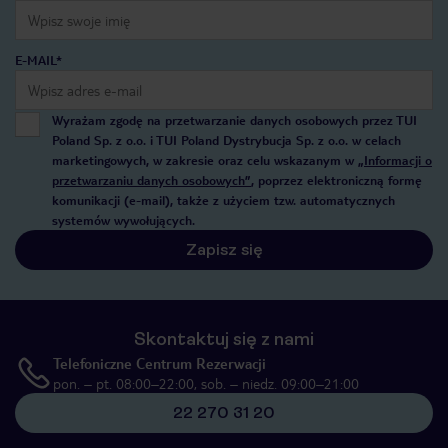
E-MAIL*
Wyrażam zgodę na przetwarzanie danych osobowych przez TUI
Poland Sp. z o.o. i TUI Poland Dystrybucja Sp. z o.o. w celach
marketingowych, w zakresie oraz celu wskazanym w
„Informacji o
przetwarzaniu danych osobowych”
, poprzez elektroniczną formę
komunikacji (e-mail), także z użyciem tzw. automatycznych
systemów wywołujących.
Zapisz się
Skontaktuj się z nami
Telefoniczne Centrum Rezerwacji
pon. – pt. 08:00–22:00, sob. – niedz. 09:00–21:00
22 270 31 20