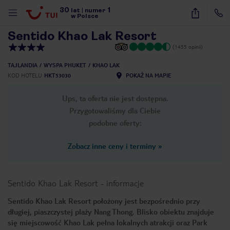
30
1
1
/
35
lat
|
numer
w Polsce
Sentido Khao Lak Resort
(1455 opinii)
TAJLANDIA
WYSPA PHUKET
KHAO LAK
KOD HOTELU
HKT53030
POKAŻ NA MAPIE
Ups, ta oferta nie jest dostępna.
Przygotowaliśmy dla Ciebie
podobne oferty:
Zobacz inne ceny i terminy
»
Sentido Khao Lak Resort
-
informacje
Sentido Khao Lak Resort położony jest bezpośrednio przy
długiej, piaszczystej plaży Nang Thong. Blisko obiektu znajduje
nute
się miejscowość Khao Lak pełna lokalnych atrakcji oraz Park