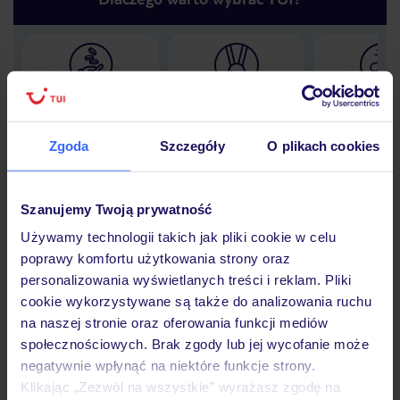
Lider niskich cen
Największe biuro
30 lat w P
podróży w Polsce
Zgoda
Szczegóły
O plikach cookies
Szanujemy Twoją prywatność
Hotel
Używamy technologii takich jak pliki cookie w celu
poprawy komfortu użytkowania strony oraz
personalizowania wyświetlanych treści i reklam. Pliki
Opinie
cookie wykorzystywane są także do analizowania ruchu
na naszej stronie oraz oferowania funkcji mediów
społecznościowych. Brak zgody lub jej wycofanie może
Pokoje
negatywnie wpłynąć na niektóre funkcje strony.
Klikając „Zezwól na wszystkie” wyrażasz zgodę na