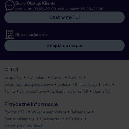
Biuro Obsługi Klienta
pon. – pt. 08:00–22:00, sob. – niedz. 09:00–21:00
Czat w myTUI
Biura stacjonarne
Znajdź na mapie
O TUI
Grupa TUI
TUI Poland
Kariera
Kontakt
Gwarancja ubezpieczeniowa
Opieka TUI na wakacjach 24/7
TUI.cz
Dane osobowe
Aplikacja mobilna TUI
Opinie TUI
Przydatne informacje
Podróż z TUI
Wakacje samolotem
Reklamacje
Status reklamacji
Ubezpieczenia
Parkingi
Hotele przy lotniskach