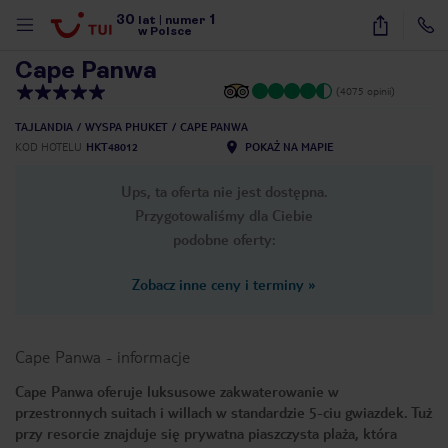
30
1
1
/
57
lat
|
numer
w Polsce
Cape Panwa
(4075 opinii)
TAJLANDIA
WYSPA PHUKET
CAPE PANWA
KOD HOTELU
HKT48012
POKAŻ NA MAPIE
Ups, ta oferta nie jest dostępna.
Przygotowaliśmy dla Ciebie
podobne oferty:
Zobacz inne ceny i terminy
»
Cape Panwa
-
informacje
Cape Panwa oferuje luksusowe zakwaterowanie w
przestronnych suitach i willach w standardzie 5-ciu gwiazdek. Tuż
nute
przy resorcie znajduje się prywatna piaszczysta plaża, która