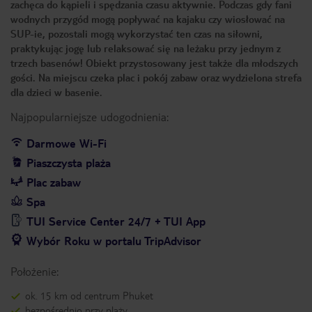
zachęca do kąpieli i spędzania czasu aktywnie. Podczas gdy fani
wodnych przygód mogą popływać na kajaku czy wiosłować na
SUP-ie, pozostali mogą wykorzystać ten czas na siłowni,
praktykując jogę lub relaksować się na leżaku przy jednym z
trzech basenów! Obiekt przystosowany jest także dla młodszych
gości. Na miejscu czeka plac i pokój zabaw oraz wydzielona strefa
dla dzieci w basenie.
Najpopularniejsze udogodnienia:
Darmowe Wi-Fi
Piaszczysta plaża
Plac zabaw
Spa
TUI Service Center 24/7 + TUI App
Wybór Roku w portalu TripAdvisor
Położenie:
ok. 15 km od centrum Phuket
bezpośrednio przy plaży