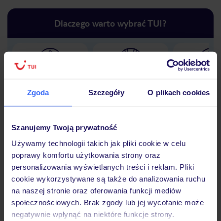
Dlaczego warto wybrać TUI?
Lider niskich cen
Największe biuro
30 lat w P
podróży w Polsce
Zgoda
Szczegóły
O plikach cookies
Szanujemy Twoją prywatność
Używamy technologii takich jak pliki cookie w celu
Hotel
poprawy komfortu użytkowania strony oraz
personalizowania wyświetlanych treści i reklam. Pliki
cookie wykorzystywane są także do analizowania ruchu
Opinie
na naszej stronie oraz oferowania funkcji mediów
społecznościowych. Brak zgody lub jej wycofanie może
negatywnie wpłynąć na niektóre funkcje strony.