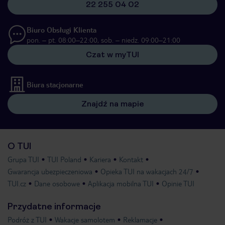
22 255 04 02
Biuro Obsługi Klienta
pon. – pt. 08:00–22:00, sob. – niedz. 09:00–21:00
Czat w myTUI
Biura stacjonarne
Znajdź na mapie
O TUI
Grupa TUI
TUI Poland
Kariera
Kontakt
Gwarancja ubezpieczeniowa
Opieka TUI na wakacjach 24/7
TUI.cz
Dane osobowe
Aplikacja mobilna TUI
Opinie TUI
Przydatne informacje
Podróż z TUI
Wakacje samolotem
Reklamacje