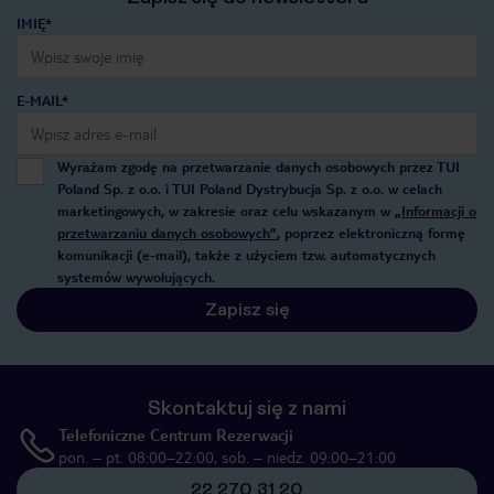
IMIĘ*
E-MAIL*
Wyrażam zgodę na przetwarzanie danych osobowych przez TUI
Poland Sp. z o.o. i TUI Poland Dystrybucja Sp. z o.o. w celach
marketingowych, w zakresie oraz celu wskazanym w
„Informacji o
przetwarzaniu danych osobowych”
, poprzez elektroniczną formę
komunikacji (e-mail), także z użyciem tzw. automatycznych
systemów wywołujących.
Zapisz się
Skontaktuj się z nami
Telefoniczne Centrum Rezerwacji
pon. – pt. 08:00–22:00, sob. – niedz. 09:00–21:00
22 270 31 20