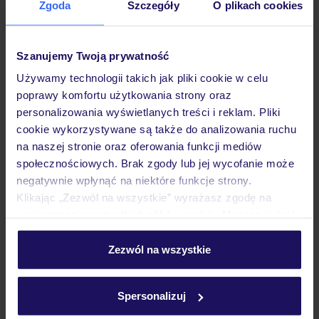
Zgoda
Szczegóły
O plikach cookies
Hotel
Szanujemy Twoją prywatność
Pokoje
Używamy technologii takich jak pliki cookie w celu
poprawy komfortu użytkowania strony oraz
personalizowania wyświetlanych treści i reklam. Pliki
Wyżywienie
cookie wykorzystywane są także do analizowania ruchu
na naszej stronie oraz oferowania funkcji mediów
społecznościowych. Brak zgody lub jej wycofanie może
Atrakcje
negatywnie wpłynąć na niektóre funkcje strony.
Klikając „Zezwól na wszystkie” wyrażasz zgodę na
umieszczenie wszystkich plików cookie. Możesz jednak
Ważne informacje
personalizować swój wybór wchodząc w zakładkę
„Szczegóły”
Zezwól na wszystkie
Szczegółowe informacje o plikach cookie znajdziesz
w
polityce plików cookies
oraz
polityce prywatności
.
Często zadawane pytania
Spersonalizuj
Jak zmienić uczestników/osobę zgłaszającą?