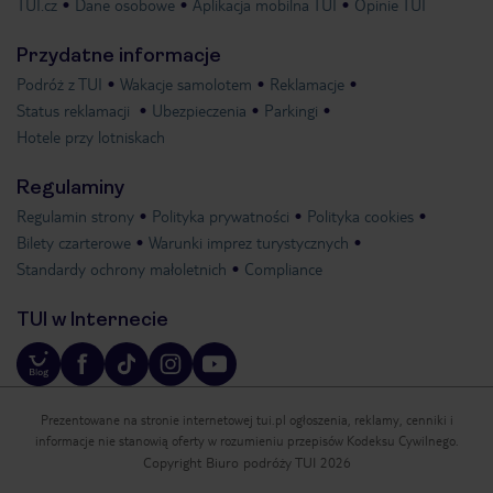
TUI.cz
Dane osobowe
Aplikacja mobilna TUI
Opinie TUI
Przydatne informacje
Podróż z TUI
Wakacje samolotem
Reklamacje
Status reklamacji
Ubezpieczenia
Parkingi
Hotele przy lotniskach
Regulaminy
Regulamin strony
Polityka prywatności
Polityka cookies
Bilety czarterowe
Warunki imprez turystycznych
Standardy ochrony małoletnich
Compliance
TUI w Internecie
Prezentowane na stronie internetowej tui.pl ogłoszenia, reklamy, cenniki i
informacje nie stanowią oferty w rozumieniu przepisów Kodeksu Cywilnego.
Copyright Biuro podróży TUI 2026