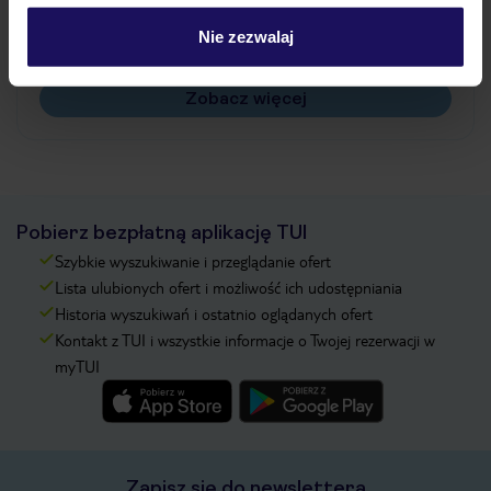
Czy w Hotelu będzie przedstawiciel TUI?
Na jakiej podstawie i gdzie otrzymam karty
Nie zezwalaj
pokładowe/bilety lotnicze?
Zobacz więcej
Pobierz bezpłatną aplikację TUI
Szybkie wyszukiwanie i przeglądanie ofert
Lista ulubionych ofert i możliwość ich udostępniania
Historia wyszukiwań i ostatnio oglądanych ofert
Kontakt z TUI i wszystkie informacje o Twojej rezerwacji w
myTUI
Zapisz się do newslettera