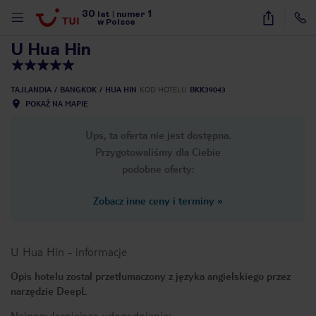
30
1
1
/
60
lat
|
numer
w Polsce
U Hua Hin
TAJLANDIA
BANGKOK
HUA HIN
KOD HOTELU
BKK39043
POKAŻ NA MAPIE
Ups, ta oferta nie jest dostępna.
Przygotowaliśmy dla Ciebie
podobne oferty:
Zobacz inne ceny i terminy
»
U Hua Hin
-
informacje
Opis hotelu został przetłumaczony z języka angielskiego przez
narzędzie DeepL
nute
Najpopularniejsze udogodnienia: