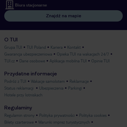
Biura stacjonarne
Znajdź na mapie
O TUI
Grupa TUI
TUI Poland
Kariera
Kontakt
Gwarancja ubezpieczeniowa
Opieka TUI na wakacjach 24/7
TUI.cz
Dane osobowe
Aplikacja mobilna TUI
Opinie TUI
Przydatne informacje
Podróż z TUI
Wakacje samolotem
Reklamacje
Status reklamacji
Ubezpieczenia
Parkingi
Hotele przy lotniskach
Regulaminy
Regulamin strony
Polityka prywatności
Polityka cookies
Bilety czarterowe
Warunki imprez turystycznych