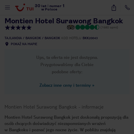
30
1
1
/
12
lat
|
numer
w Polsce
Montien Hotel Surawong Bangkok
(1680 opinii)
TAJLANDIA
BANGKOK
BANGKOK
KOD HOTELU
BKK20043
POKAŻ NA MAPIE
Ups, ta oferta nie jest dostępna.
Przygotowaliśmy dla Ciebie
podobne oferty:
Zobacz inne ceny i terminy
»
Montien Hotel Surawong Bangkok
-
informacje
Montien Hotel Surawong Bangkok jest doskonałą propozycją dla
osób chcących doświadczyć niezapomnianych wrażeń
nute
w Bangkoku i poznać jego nocne życie. W pobliżu znajdują