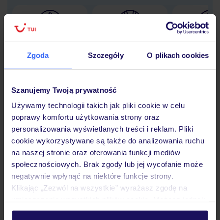
Lider niskich cen
Największe biuro
30 lat w P
podróży w Polsce
Zgoda
Szczegóły
O plikach cookies
Szanujemy Twoją prywatność
Używamy technologii takich jak pliki cookie w celu
Hotel
poprawy komfortu użytkowania strony oraz
personalizowania wyświetlanych treści i reklam. Pliki
cookie wykorzystywane są także do analizowania ruchu
Pokoje
na naszej stronie oraz oferowania funkcji mediów
społecznościowych. Brak zgody lub jej wycofanie może
negatywnie wpłynąć na niektóre funkcje strony.
Wyżywienie
Klikając „Zezwól na wszystkie” wyrażasz zgodę na
umieszczenie wszystkich plików cookie. Możesz jednak
personalizować swój wybór wchodząc w zakładkę