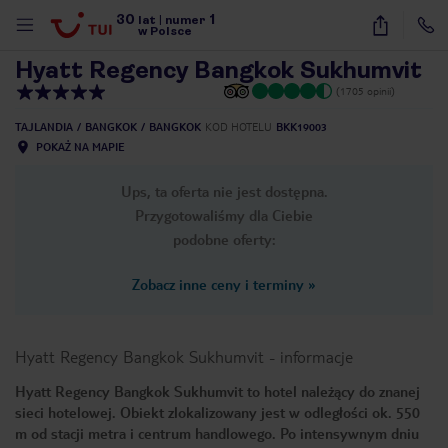
30
1
1
/
16
lat
|
numer
w Polsce
Hyatt Regency Bangkok Sukhumvit
(1705 opinii)
TAJLANDIA
BANGKOK
BANGKOK
KOD HOTELU
BKK19003
POKAŻ NA MAPIE
Ups, ta oferta nie jest dostępna.
Przygotowaliśmy dla Ciebie
podobne oferty:
Zobacz inne ceny i terminy
»
Hyatt Regency Bangkok Sukhumvit
-
informacje
Hyatt Regency Bangkok Sukhumvit to hotel należący do znanej
sieci hotelowej. Obiekt zlokalizowany jest w odległości ok. 550
nute
m od stacji metra i centrum handlowego. Po intensywnym dniu