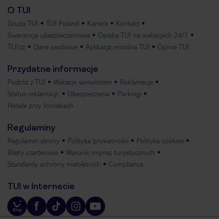
O TUI
Grupa TUI
TUI Poland
Kariera
Kontakt
Gwarancja ubezpieczeniowa
Opieka TUI na wakacjach 24/7
TUI.cz
Dane osobowe
Aplikacja mobilna TUI
Opinie TUI
Przydatne informacje
Podróż z TUI
Wakacje samolotem
Reklamacje
Status reklamacji
Ubezpieczenia
Parkingi
Hotele przy lotniskach
Regulaminy
Regulamin strony
Polityka prywatności
Polityka cookies
Bilety czarterowe
Warunki imprez turystycznych
Standardy ochrony małoletnich
Compliance
TUI w Internecie