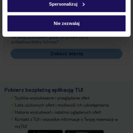
Spersonalizuj
Często zadawane pytania
Jak zmienić uczestników/osobę zgłaszającą?
Nie zezwalaj
Czy w Hotelu będzie przedstawiciel TUI?
Na jakiej podstawie i gdzie otrzymam karty
pokładowe/bilety lotnicze?
Zobacz więcej
Pobierz bezpłatną aplikację TUI
Szybkie wyszukiwanie i przeglądanie ofert
Lista ulubionych ofert i możliwość ich udostępniania
Historia wyszukiwań i ostatnio oglądanych ofert
Kontakt z TUI i wszystkie informacje o Twojej rezerwacji w
myTUI