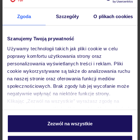
Zgoda
Szczegóły
O plikach cookies
Hotel
Szanujemy Twoją prywatność
Używamy technologii takich jak pliki cookie w celu
Pokoje
poprawy komfortu użytkowania strony oraz
personalizowania wyświetlanych treści i reklam. Pliki
cookie wykorzystywane są także do analizowania ruchu
na naszej stronie oraz oferowania funkcji mediów
Wyżywienie
społecznościowych. Brak zgody lub jej wycofanie może
negatywnie wpłynąć na niektóre funkcje strony.
Klikając „Zezwól na wszystkie” wyrażasz zgodę na
Atrakcje
umieszczenie wszystkich plików cookie. Możesz jednak
personalizować swój wybór wchodząc w zakładkę
„Szczegóły”
Zezwól na wszystkie
Ważne informacje
Szczegółowe informacje o plikach cookie znajdziesz
w
polityce plików cookies
oraz
polityce prywatności
.