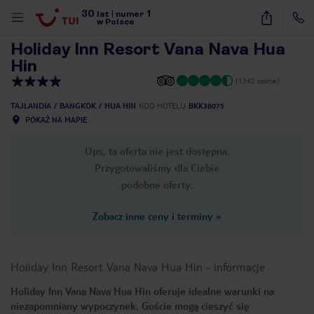
30
1
1
/
25
lat
|
numer
w Polsce
Holiday Inn Resort Vana Nava Hua
Hin
(1342 opinie)
TAJLANDIA
BANGKOK
HUA HIN
KOD HOTELU
BKK38075
POKAŻ NA MAPIE
Ups, ta oferta nie jest dostępna.
Przygotowaliśmy dla Ciebie
podobne oferty:
Zobacz inne ceny i terminy
»
Holiday Inn Resort Vana Nava Hua Hin
-
informacje
Holiday Inn Vana Nava Hua Hin oferuje idealne warunki na
nute
niezapomniany wypoczynek. Goście mogą cieszyć się