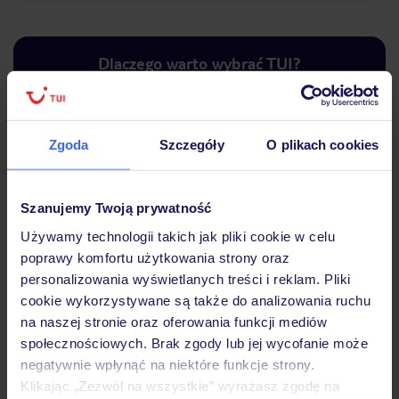
Dlaczego warto wybrać TUI?
Zgoda
Szczegóły
O plikach cookies
Lider niskich cen
Największe biuro
30 lat w P
podróży w Polsce
Szanujemy Twoją prywatność
Używamy technologii takich jak pliki cookie w celu
poprawy komfortu użytkowania strony oraz
personalizowania wyświetlanych treści i reklam. Pliki
Hotel
cookie wykorzystywane są także do analizowania ruchu
na naszej stronie oraz oferowania funkcji mediów
społecznościowych. Brak zgody lub jej wycofanie może
Pokoje
negatywnie wpłynąć na niektóre funkcje strony.
Klikając „Zezwól na wszystkie” wyrażasz zgodę na