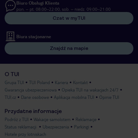
Biuro Obsługi Klienta
pon. – pt. 08:00–22:00, sob. – niedz. 09:00–21:00
Czat w myTUI
Biura stacjonarne
Znajdź na mapie
O TUI
Grupa TUI
TUI Poland
Kariera
Kontakt
Gwarancja ubezpieczeniowa
Opieka TUI na wakacjach 24/7
TUI.cz
Dane osobowe
Aplikacja mobilna TUI
Opinie TUI
Przydatne informacje
Podróż z TUI
Wakacje samolotem
Reklamacje
Status reklamacji
Ubezpieczenia
Parkingi
Hotele przy lotniskach